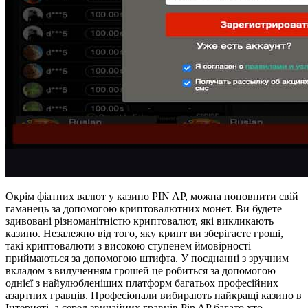
Окрім фіатних валют у казино PIN AP, можна поповнити свій
гаманець за допомогою криптовалютних монет. Ви будете
здивовані різноманітністю криптовалют, які викликають
казино. Незалежно від того, яку крипт ви зберігаєте гроші,
такі криптовалюти з високою ступенем ймовірності
приймаються за допомогою штифта. У поєднанні з зручним
вкладом з вилученням грошей це робиться за допомогою
однієї з найулюбленіших платформ багатьох професійних
азартних гравців. Професіонали вибирають найкращі казино в
Інтернеті, а серед звичайних гравців Pin AP багато хто