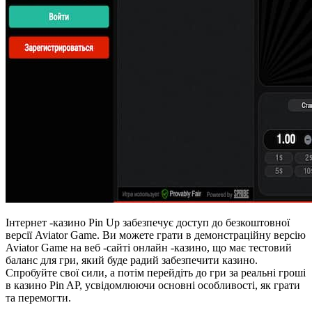
Інтернет -казино Pin Up забезпечує доступ до безкоштовної
версії Aviator Game. Ви можете грати в демонстраційну версію
Aviator Game на веб -сайті онлайн -казино, що має тестовий
баланс для гри, який буде радий забезпечити казино.
Спробуйте свої сили, а потім перейдіть до гри за реальні гроші
в казино Pin AP, усвідомлюючи основні особливості, як грати
та перемогти.