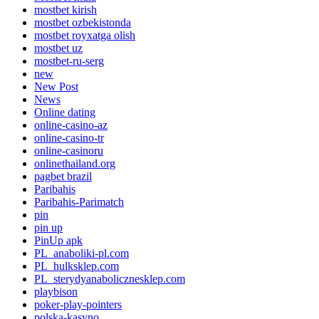
mostbet kirish
mostbet ozbekistonda
mostbet royxatga olish
mostbet uz
mostbet-ru-serg
new
New Post
News
Online dating
online-casino-az
online-casino-tr
online-casinoru
onlinethailand.org
pagbet brazil
Paribahis
Paribahis-Parimatch
pin
pin up
PinUp apk
PL_anaboliki-pl.com
PL_hulksklep.com
PL_sterydyanabolicznesklep.com
playbison
poker-play-pointers
polska-kasyno