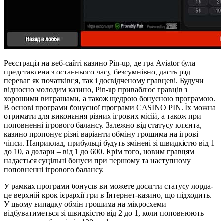
Реєстрація на веб-сайті казино Pin-up, де гра Aviator була
представлена ​​з останнього часу, безсумнівно, дасть ряд
переваг як початківця, так і досвідченому гравцеві. Будучи
відносно молодим казино, Pin-up приваблює гравців з
хорошими виграшами, а також щедрою бонусною програмою.
В основі програми бонусної програми CASINO PIN. Їх можна
отримати для виконання різних ігрових місій, а також при
поповненні ігрового балансу. Залежно від статусу клієнта,
казино пропонує різні варіанти обміну грошима на ігрові
чіпси. Наприклад, прибульці будуть змінені зі швидкістю від 1
до 10, а долари – від 1 до 600. Крім того, новим гравцям
надається суцільні бонуси при першому та наступному
поповненні ігрового балансу.
У рамках програми бонусів ви можете досягти статусу лорда-
це верхній крок ієрархії гри в Інтернет-казино, що підходить.
У цьому випадку обмін грошима на мікросхеми
відбуватиметься зі швидкістю від 2 до 1, коли поповнюють