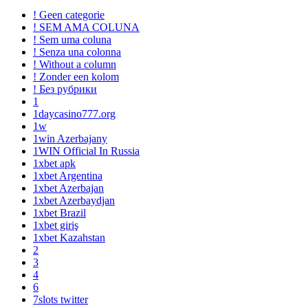
! Geen categorie
! SEM AMA COLUNA
! Sem uma coluna
! Senza una colonna
! Without a column
! Zonder een kolom
! Без рубрики
1
1daycasino777.org
1w
1win Azerbajany
1WIN Official In Russia
1xbet apk
1xbet Argentina
1xbet Azerbajan
1xbet Azerbaydjan
1xbet Brazil
1xbet giriş
1xbet Kazahstan
2
3
4
6
7slots twitter