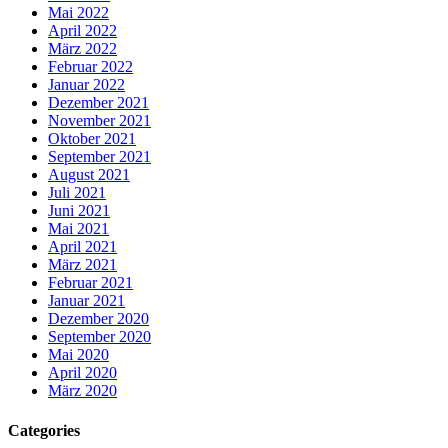
Mai 2022
April 2022
März 2022
Februar 2022
Januar 2022
Dezember 2021
November 2021
Oktober 2021
September 2021
August 2021
Juli 2021
Juni 2021
Mai 2021
April 2021
März 2021
Februar 2021
Januar 2021
Dezember 2020
September 2020
Mai 2020
April 2020
März 2020
Categories