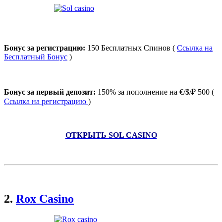
Бонус за регистрацию:
150 Бесплатных Спинов (
Ссылка на
Бесплатный Бонус
)
Бонус за первый депозит:
150% за пополнение на €/$/₽ 500 (
Ссылка на регистрацию
)
ОТКРЫТЬ SOL CASINO
2.
Rox Casino