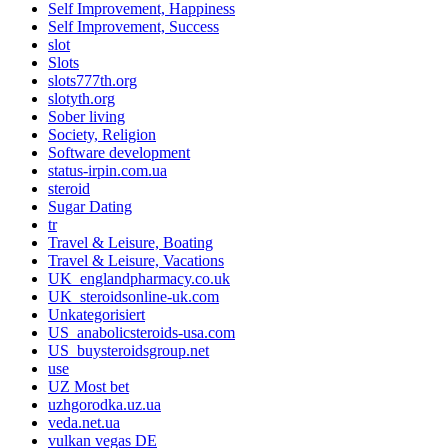
Self Improvement, Happiness
Self Improvement, Success
slot
Slots
slots777th.org
slotyth.org
Sober living
Society, Religion
Software development
status-irpin.com.ua
steroid
Sugar Dating
tr
Travel & Leisure, Boating
Travel & Leisure, Vacations
UK_englandpharmacy.co.uk
UK_steroidsonline-uk.com
Unkategorisiert
US_anabolicsteroids-usa.com
US_buysteroidsgroup.net
use
UZ Most bet
uzhgorodka.uz.ua
veda.net.ua
vulkan vegas DE