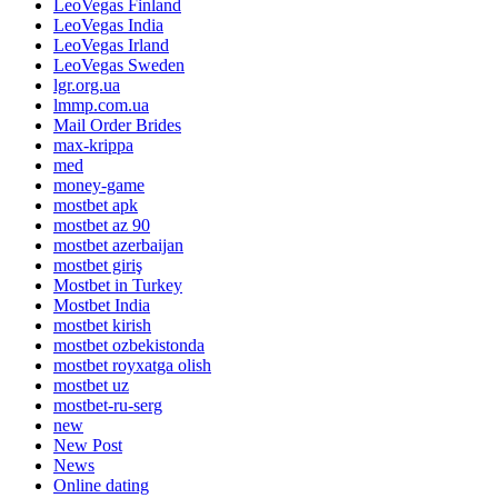
LeoVegas Finland
LeoVegas India
LeoVegas Irland
LeoVegas Sweden
lgr.org.ua
lmmp.com.ua
Mail Order Brides
max-krippa
med
money-game
mostbet apk
mostbet az 90
mostbet azerbaijan
mostbet giriş
Mostbet in Turkey
Mostbet India
mostbet kirish
mostbet ozbekistonda
mostbet royxatga olish
mostbet uz
mostbet-ru-serg
new
New Post
News
Online dating