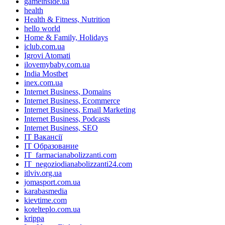
gameinside.ua
health
Health & Fitness, Nutrition
hello world
Home & Family, Holidays
iclub.com.ua
Igrovi Atomati
ilovemybaby.com.ua
India Mostbet
inex.com.ua
Internet Business, Domains
Internet Business, Ecommerce
Internet Business, Email Marketing
Internet Business, Podcasts
Internet Business, SEO
IT Вакансії
IT Образование
IT_farmacianabolizzanti.com
IT_negoziodianabolizzanti24.com
itlviv.org.ua
jomasport.com.ua
karabasmedia
kievtime.com
kotelteplo.com.ua
krippa