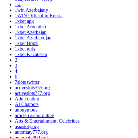
1w
1win Azerbajany
1WIN Official In Russia
1xbet apk
1xbet Argentina
1xbet Azerbajan
1xbet Azerbaydjan
1xbet Brazil
1xbet giriş
1xbet Kazahstan
2
3
4
6
7slots twitter
activeslots555.org
activeslots777.org
Adult dating
AI Chatbots
anonymous
article-casino-online
Arts & Entertainment, Celebrities
asiasloty.org
automaty777.org
automaty999.org