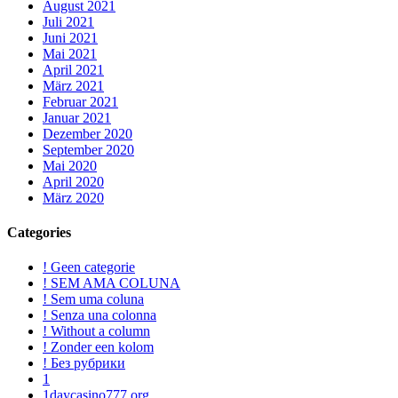
August 2021
Juli 2021
Juni 2021
Mai 2021
April 2021
März 2021
Februar 2021
Januar 2021
Dezember 2020
September 2020
Mai 2020
April 2020
März 2020
Categories
! Geen categorie
! SEM AMA COLUNA
! Sem uma coluna
! Senza una colonna
! Without a column
! Zonder een kolom
! Без рубрики
1
1daycasino777.org