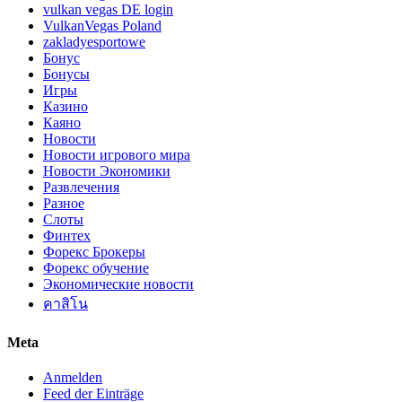
vulkan vegas DE login
VulkanVegas Poland
zakladyesportowe
Бонус
Бонусы
Игры
Казино
Каяно
Новости
Новости игрового мира
Новости Экономики
Развлечения
Разное
Слоты
Финтех
Форекс Брокеры
Форекс обучение
Экономические новости
คาสิโน
Meta
Anmelden
Feed der Einträge