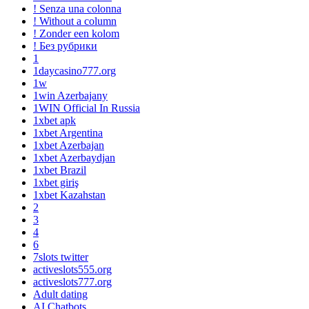
! Senza una colonna
! Without a column
! Zonder een kolom
! Без рубрики
1
1daycasino777.org
1w
1win Azerbajany
1WIN Official In Russia
1xbet apk
1xbet Argentina
1xbet Azerbajan
1xbet Azerbaydjan
1xbet Brazil
1xbet giriş
1xbet Kazahstan
2
3
4
6
7slots twitter
activeslots555.org
activeslots777.org
Adult dating
AI Chatbots