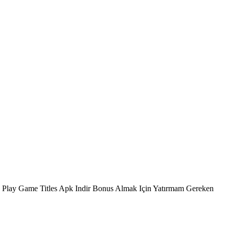
Play Game Titles Apk Indir Bonus Almak Için Yatırmam Gereken