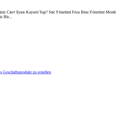
iz Свет Букв Kayseri Yap? Site Yönetimi Feza Bina Yönetimi Mostbet
 Bir...
s Geschäftsprodukt zu erstellen