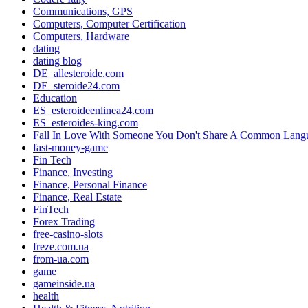
Communications, GPS
Computers, Computer Certification
Computers, Hardware
dating
dating blog
DE_allesteroide.com
DE_steroide24.com
Education
ES_esteroideenlinea24.com
ES_esteroides-king.com
Fall In Love With Someone You Don't Share A Common Lang
fast-money-game
Fin Tech
Finance, Investing
Finance, Personal Finance
Finance, Real Estate
FinTech
Forex Trading
free-casino-slots
freze.com.ua
from-ua.com
game
gameinside.ua
health