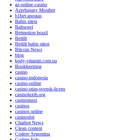
az-online-casino
Azerbajany Mostbet
b1bet apostas
Bahis sitesi
Bahsegel
Betmotion brazil
Bettilt
Bettilt bahis sitesi
Bitcoin News
blog
body-vitamin.com.ua
Bookkeeping
casino
casino-indonesia
casino-online
casino-utan-svensk-licens
casinoluxth.org
casinomaxi
casinos
casinos online
casinoslot
Chatbot News
Clean content
Codere Argentina
Codere Italy