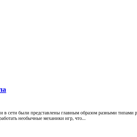
ла
ньги в сети были представлены главным образом разными типам
работать необычные механики игр, что...