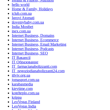
Health & Fitness, Nutrition
hello world
Home & Family, Holidays
iclub.com.ua
Igrovi Atomati
ilovemybaby.com.ua
India Mostbet
inex.com.ua
Internet Business, Domains
Internet Business, Ecommerce
Internet Business, Email Marketing
Internet Business, Podcasts
Internet Business, SEO
IT Вакансії
IT Образование
IT_farmacianabolizzanti.com
IT_negoziodianabolizzanti24.com
itlviv.org.ua
jomasport.com.ua
karabasmedia
kievtime.com
kotelteplo.com.ua
krippa
LeoVegas Finland
LeoVegas India