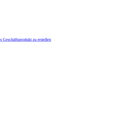
s Geschäftsprodukt zu erstellen