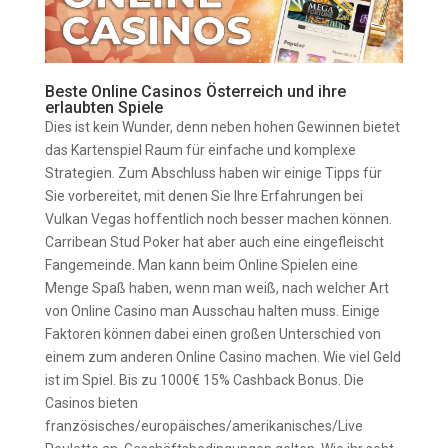
Beste Online Casinos Österreich und ihre
erlaubten Spiele
Dies ist kein Wunder, denn neben hohen Gewinnen bietet
das Kartenspiel Raum für einfache und komplexe
Strategien. Zum Abschluss haben wir einige Tipps für
Sie vorbereitet, mit denen Sie Ihre Erfahrungen bei
Vulkan Vegas hoffentlich noch besser machen können.
Carribean Stud Poker hat aber auch eine eingefleischt
Fangemeinde. Man kann beim Online Spielen eine
Menge Spaß haben, wenn man weiß, nach welcher Art
von Online Casino man Ausschau halten muss. Einige
Faktoren können dabei einen großen Unterschied von
einem zum anderen Online Casino machen. Wie viel Geld
ist im Spiel. Bis zu 1000€ 15% Cashback Bonus. Die
Casinos bieten
französisches/europäisches/amerikanisches/Live