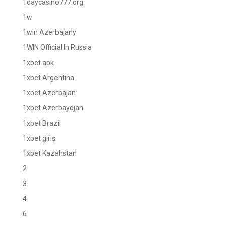
1daycasino777.org
1w
1win Azerbajany
1WIN Official In Russia
1xbet apk
1xbet Argentina
1xbet Azerbajan
1xbet Azerbaydjan
1xbet Brazil
1xbet giriş
1xbet Kazahstan
2
3
4
6