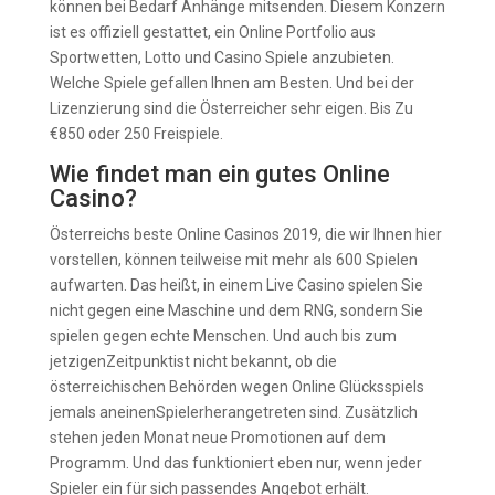
können bei Bedarf Anhänge mitsenden. Diesem Konzern
ist es offiziell gestattet, ein Online Portfolio aus
Sportwetten, Lotto und Casino Spiele anzubieten.
Welche Spiele gefallen Ihnen am Besten. Und bei der
Lizenzierung sind die Österreicher sehr eigen. Bis Zu
€850 oder 250 Freispiele.
Wie findet man ein gutes Online
Casino?
Österreichs beste Online Casinos 2019, die wir Ihnen hier
vorstellen, können teilweise mit mehr als 600 Spielen
aufwarten. Das heißt, in einem Live Casino spielen Sie
nicht gegen eine Maschine und dem RNG, sondern Sie
spielen gegen echte Menschen. Und auch bis zum
jetzigenZeitpunktist nicht bekannt, ob die
österreichischen Behörden wegen Online Glücksspiels
jemals aneinenSpielerherangetreten sind. Zusätzlich
stehen jeden Monat neue Promotionen auf dem
Programm. Und das funktioniert eben nur, wenn jeder
Spieler ein für sich passendes Angebot erhält.