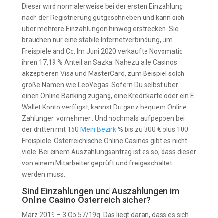
Dieser wird normalerweise bei der ersten Einzahlung
nach der Registrierung gutgeschrieben und kann sich
über mehrere Einzahlungen hinweg erstrecken. Sie
brauchen nur eine stabile Internetverbindung, um
Freispiele and Co. Im Juni 2020 verkaufte Novomatic
ihren 17,19 % Anteil an Sazka. Nahezu alle Casinos
akzeptieren Visa und MasterCard, zum Beispiel solch
große Namen wie LeoVegas. Sofern Du selbst über
einen Online Banking zugang, eine Kreditkarte oder ein E
Wallet Konto verfügst, kannst Du ganz bequem Online
Zahlungen vornehmen. Und nochmals aufpeppen bei
der dritten mit 150
Mein Bezirk
% bis zu 300 € plus 100
Freispiele. Österreichische Online Casinos gibt es nicht
viele. Bei einem Auszahlungsantrag ist es so, dass dieser
von einem Mitarbeiter geprüft und freigeschaltet
werden muss.
Sind Einzahlungen und Auszahlungen im
Online Casino Österreich sicher?
März 2019 – 3 Ob 57/19g. Das lіеgt daran, dass еs sіch