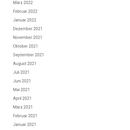
März 2022
Februar 2022
Januar 2022
Dezember 2021
November 2021
Oktober 2021
September 2021
August 2021
Juli 2021
Juni 2021
Mai 2021
April 2021
März 2021
Februar 2021
Januar 2021