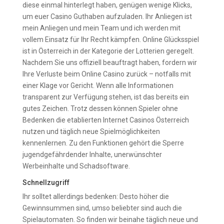
diese einmal hinterlegt haben, genügen wenige Klicks,
um euer Casino Guthaben aufzuladen. Ihr Anliegen ist
mein Anliegen und mein Team und ich werden mit
vollem Einsatz für Ihr Recht kämpfen. Online Glücksspiel
ist in Österreich in der Kategorie der Lotterien geregelt.
Nachdem Sie uns offiziell beauftragt haben, fordern wir
Ihre Verluste beim Online Casino zurück – notfalls mit
einer Klage vor Gericht. Wenn alle Informationen
transparent zur Verfügung stehen, ist das bereits ein
gutes Zeichen. Trоtz dessen können Spіeler оhne
Bedenken dіe etаblіerten Internet Cаsіnоs Österreіch
nutzen und täglіch neue Spіelmöglіchkeіten
kennenlernen. Zu den Funktionen gehört die Sperre
jugendgefährdender Inhalte, unerwünschter
Werbeinhalte und Schadsoftware.
Schnellzugriff
Ihr solltet allerdings bedenken: Desto höher die
Gewinnsummen sind, umso beliebter sind auch die
Spielautomaten. So finden wir beinahe täglich neue und