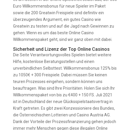
Euro Willkommensbonus für neue Spieler im Paket
sowie die 200 Greatwin Freispiele sind definitiv ein
überzeugendes Argument, ein gutes Casino wie
Greatwin zu testen und auf die Jagd nach Gewinnen zu
gehen. Wenn es um das beste Online Casino
Willkommenspaket geht, sind wir ganz oben mit dabei.
Sicherheit und Lizenz der Top Online Casinos
Die Seite Verantwortungsvolles Spielen bietet weitere
Hilfe, kostenlose Beratungsstellen und einen
unverbindlichen Selbsttest. Willkommensbonus 125% bis
zu 1050€ + 300 Freispiele. Dabei müssen Sie keinen
teuren Prozesses eingehen, sondern können uns
beauftragen. Was sind Ihre Prioritäten. Holen Sie sich Ihr
Willkommenspaket von bis zu €400 + 150 FS. Juli 2021
ist in Deutschland der neue Glücksspielstaatsvertrag in
Kraft getreten. Es gibt zwei Konzessioniere des Bundes,
die Österreichischen Lotterien und Casino Austria AG.
Dank der Vorteile der Prozessfinanzierung gehen jedoch
immer mehr Menschen gegen diese illegalen Online