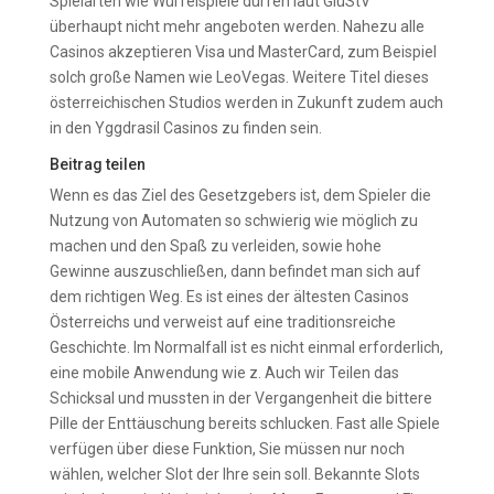
Spielarten wie Würfelspiele dürfen laut GlüStV
überhaupt nicht mehr angeboten werden. Nahezu alle
Casinos akzeptieren Visa und MasterCard, zum Beispiel
solch große Namen wie LeoVegas. Weitere Titel dieses
österreichischen Studios werden in Zukunft zudem auch
in den Yggdrasil Casinos zu finden sein.
Beitrag teilen
Wenn es das Ziel des Gesetzgebers ist, dem Spieler die
Nutzung von Automaten so schwierig wie möglich zu
machen und den Spaß zu verleiden, sowie hohe
Gewinne auszuschließen, dann befindet man sich auf
dem richtigen Weg. Es ist eines der ältesten Casinos
Österreichs und verweist auf eine traditionsreiche
Geschichte. Im Normalfall ist es nicht einmal erforderlich,
eine mobile Anwendung wie z. Auch wir Teilen das
Schicksal und mussten in der Vergangenheit die bittere
Pille der Enttäuschung bereits schlucken. Fast alle Spiele
verfügen über diese Funktion, Sie müssen nur noch
wählen, welcher Slot der Ihre sein soll. Bekannte Slots