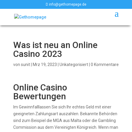
info@gethomepage.de
Was ist neu an Online
Casino 2023
von
sunit
|
Mrz 19, 2023
|
Unkategorisiert
|
0 Kommentare
Online Casino
Bewertungen
Im Gewinnfalllassen Sie sich Ihr echtes Geld mit einer
geeigneten Zahlungsart auszahlen. Bekannte Behörden
sind zum Beispiel die MGA aus Malta oder die Gambling
Commission aus dem Vereinigten Königreich. Wenn man