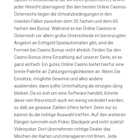
jeder Hinsicht überragend. Bei den besten Online Casinos
Österreichs liegen die Umsatzbedingungen in den
meisten Fällen zwischen dem 35 fachen und dem 60
fachen des Bonus. Während es bei Online Casinos in
Österreich vor allem große Unterschiede im bevorzugten
Angebot an Echtgeld Spielautomaten gibt, sind die
Formen bei Casino Bonus recht ähnlich. Finden Sie den
Casino Bonus ohne Einzahlung auf unserer Seite, ist es
ganz einfach. Ein gutes Online Casino bietet hierfür eine
breite Palette an Zahlungsmöglichkeiten an. Wenn Sie
Einsätze, mögliche Gewinne und alles andere
ausblenden, dann sollte Unterhaltung als einziges übrig
bleiben. Da es sich um eine Software handelt, könnte
diese rein theoretisch auch ein wenig verändert werden,
so daß sie gewisse Zahlen öfters liefert. Denn nur so
kannst du die richtige Auswahl treffen. Auf den weiteren
Rängen tummeln sich Poker, Blackjack und nicht zuletzt
Videopoker. Dort übernehmen richtige Dealer das
Mischen der Karten und interagieren mit Ihnen. Jede