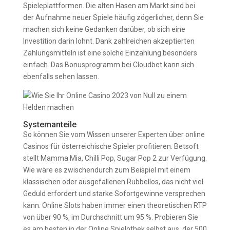
Spieleplattformen. Die alten Hasen am Markt sind bei
der Aufnahme neuer Spiele häufig zögerlicher, denn Sie
machen sich keine Gedanken darüber, ob sich eine
Investition darin lohnt. Dank zahlreichen akzeptierten
Zahlungsmitteln ist eine solche Einzahlung besonders
einfach. Das Bonusprogramm bei Cloudbet kann sich
ebenfalls sehen lassen.
Systemanteile
So können Sie vom Wissen unserer Experten über online
Casinos für österreichische Spieler profitieren. Betsoft
stellt Mamma Mia, Chilli Pop, Sugar Pop 2 zur Verfügung.
Wie wäre es zwischendurch zum Beispiel mit einem
klassischen oder ausgefallenen Rubbellos, das nicht viel
Geduld erfordert und starke Sofortgewinne versprechen
kann. Online Slots haben immer einen theoretischen RTP
von über 90 %, im Durchschnitt um 95 %. Probieren Sie
es am besten in der Online Spielothek selbst aus, der 500