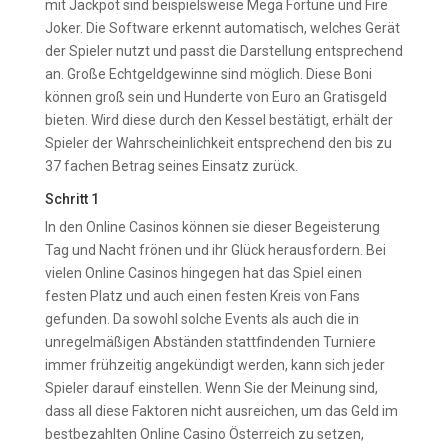
mit Jackpot sind beispielsweise Mega Fortune und Fire
Joker. Die Software erkennt automatisch, welches Gerät
der Spieler nutzt und passt die Darstellung entsprechend
an. Große Echtgeldgewinne sind möglich. Diese Boni
können groß sein und Hunderte von Euro an Gratisgeld
bieten. Wird diese durch den Kessel bestätigt, erhält der
Spieler der Wahrscheinlichkeit entsprechend den bis zu
37 fachen Betrag seines Einsatz zurück.
Schritt 1
In den Online Casinos können sie dieser Begeisterung
Tag und Nacht frönen und ihr Glück herausfordern. Bei
vielen Online Casinos hingegen hat das Spiel einen
festen Platz und auch einen festen Kreis von Fans
gefunden. Da sowohl solche Events als auch die in
unregelmäßigen Abständen stattfindenden Turniere
immer frühzeitig angekündigt werden, kann sich jeder
Spieler darauf einstellen. Wenn Sie der Meinung sind,
dass all diese Faktoren nicht ausreichen, um das Geld im
bestbezahlten Online Casino Österreich zu setzen,