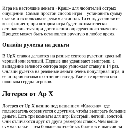
Игра на настоящие деньги «Краш» для любителей острых
ощущений. Самый простой способ игры – установить сумму
ставки и использовать режим автостоп. То есть, установите
коэффициент, при котором игра будет автоматически
останавливаться при достижении определенного значения.
Процесс может быть остановлен вручную в любое время.
Онлайн рулетка на деньги
В UpX ставки делаются на разные сектора рулетки: красный,
черный или зеленый. Первые два удваивают выигрыш, а
выпадение зеленого сектора зеро умножает ставку в 14 раз.
Онлайн рулетка на реальные деньги очень популярная игра, и
ее история началась сотни лет назад. Уже в те времена она
покоряла сердца игроков.
Лотерея от Ap X
Лотерея от Up X казино под названием «Классик», где
пользователь соревнуется с другими, чтобы выиграть большие
деньги. Есть три комнаты для игр: Быстрый, легкий, золотой.
Они отличаются друг от друга размером ставок. Чем выше
сумма ставки – тем больше лотерейных билетов и шансов на