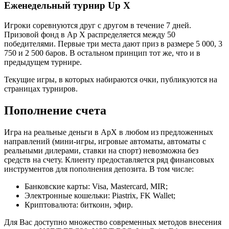
Еженедельный турнир Up X
Игроки соревнуются друг с другом в течение 7 дней.
Призовой фонд в Ap X распределяется между 50
победителями. Первые три места дают приз в размере 5 000, 3
750 и 2 500 баров. В остальном принцип тот же, что и в
предыдущем турнире.
Текущие игры, в которых набираются очки, публикуются на
страницах турниров.
Пополнение счета
Игра на реальные деньги в ApX в любом из предложенных
направлений (мини-игры, игровые автоматы, автоматы с
реальными дилерами, ставки на спорт) невозможна без
средств на счету. Клиенту предоставляется ряд финансовых
инструментов для пополнения депозита. В том числе:
Банковские карты: Visa, Mastercard, MIR;
Электронные кошельки: Piastrix, FK Wallet;
Криптовалюта: биткоин, эфир.
Для Вас доступно множество современных методов внесения