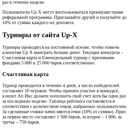
раз в течение недели.
Пользователи Up X могут воспользоваться преимуществами
реферальной программы. Приглашайте друзей и получайте до
10% от суммы каждого их депозита.
Турниры от сайта Up-X
Турниры проводятся на постоянной основе, чтобы помочь
клиентам Up X выиграть больше денег. Текущие конкурсы –
Счастливая карта и Еженедельный турнир с призовыми
фондами 5 000 и 25 000 баров соответственно.
Счастливая карта
Турнир проводится в течение 4 дней, а число победителей
составляет 10 игроков. Чтобы принять участие в конкурсе,
клиент Ап Икс должен пополнить свой счет хотя бы один раз
за последнюю неделю. Таблица рейтинга составляется в
соответствии с количеством очков, набранных пользователем.
За сделанные ставки начисляются очки (10% от суммы). Приз
за первое место составляет 1 500 баров, за второе – 1 000, за
третье – 750 баров.