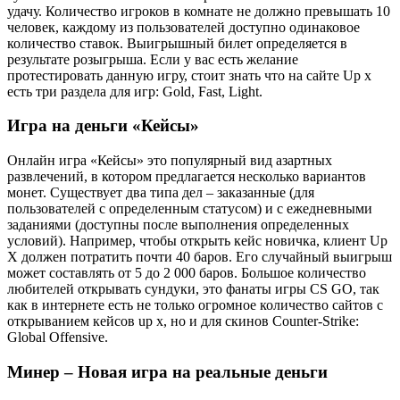
удачу. Количество игроков в комнате не должно превышать 10
человек, каждому из пользователей доступно одинаковое
количество ставок. Выигрышный билет определяется в
результате розыгрыша. Если у вас есть желание
протестировать данную игру, стоит знать что на сайте Up x
есть три раздела для игр: Gold, Fast, Light.
Игра на деньги «Кейсы»
Онлайн игра «Кейсы» это популярный вид азартных
развлечений, в котором предлагается несколько вариантов
монет. Существует два типа дел – заказанные (для
пользователей с определенным статусом) и с ежедневными
заданиями (доступны после выполнения определенных
условий). Например, чтобы открыть кейс новичка, клиент Up
X должен потратить почти 40 баров. Его случайный выигрыш
может составлять от 5 до 2 000 баров. Большое количество
любителей открывать сундуки, это фанаты игры CS GO, так
как в интернете есть не только огромное количество сайтов с
открыванием кейсов up x, но и для скинов Counter-Strike:
Global Offensive.
Минер – Новая игра на реальные деньги