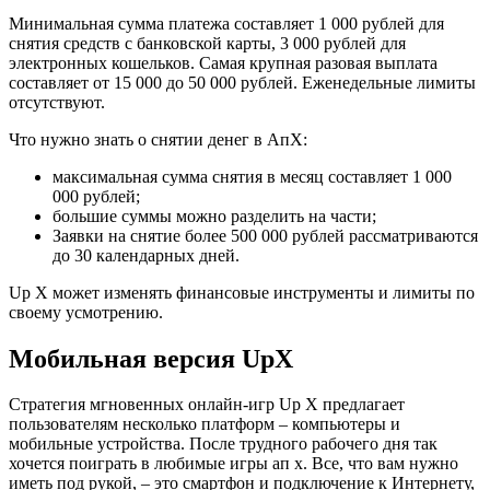
Минимальная сумма платежа составляет 1 000 рублей для
снятия средств с банковской карты, 3 000 рублей для
электронных кошельков. Самая крупная разовая выплата
составляет от 15 000 до 50 000 рублей. Еженедельные лимиты
отсутствуют.
Что нужно знать о снятии денег в АпХ:
максимальная сумма снятия в месяц составляет 1 000
000 рублей;
большие суммы можно разделить на части;
Заявки на снятие более 500 000 рублей рассматриваются
до 30 календарных дней.
Up X может изменять финансовые инструменты и лимиты по
своему усмотрению.
Мобильная версия UpX
Стратегия мгновенных онлайн-игр Up X предлагает
пользователям несколько платформ – компьютеры и
мобильные устройства. После трудного рабочего дня так
хочется поиграть в любимые игры ап х. Все, что вам нужно
иметь под рукой, – это смартфон и подключение к Интернету,