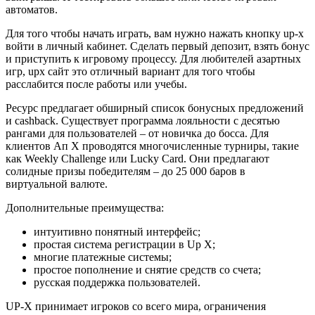
автоматов.
Для того чтобы начать играть, вам нужно нажать кнопку up-x
войти в личный кабинет. Сделать первый депозит, взять бонус
и приступить к игровому процессу. Для любителей азартных
игр, upx сайт это отличный вариант для того чтобы
расслабится после работы или учебы.
Ресурс предлагает обширный список бонусных предложений
и cashback. Существует программа лояльности с десятью
рангами для пользователей – от новичка до босса. Для
клиентов Ап Х проводятся многочисленные турниры, такие
как Weekly Challenge или Lucky Card. Они предлагают
солидные призы победителям – до 25 000 баров в
виртуальной валюте.
Дополнительные преимущества:
интуитивно понятный интерфейс;
простая система регистрации в Up X;
многие платежные системы;
простое пополнение и снятие средств со счета;
русская поддержка пользователей.
UP-X принимает игроков со всего мира, ограничения