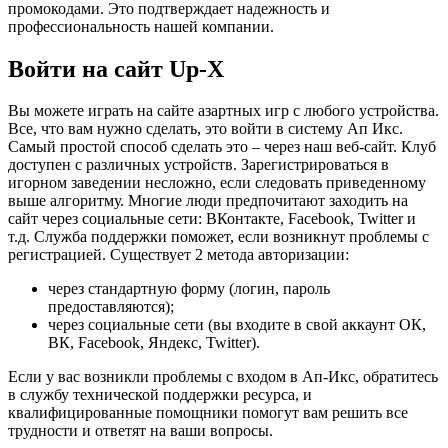
промокодами. Это подтверждает надежность и
профессиональность нашей компании.
Войти на сайт Up-X
Вы можете играть на сайте азартных игр с любого устройства.
Все, что вам нужно сделать, это войти в систему Ап Икс.
Самый простой способ сделать это – через наш веб-сайт. Клуб
доступен с различных устройств. Зарегистрироваться в
игорном заведении несложно, если следовать приведенному
выше алгоритму. Многие люди предпочитают заходить на
сайт через социальные сети: ВКонтакте, Facebook, Twitter и
т.д. Служба поддержки поможет, если возникнут проблемы с
регистрацией. Существует 2 метода авторизации:
через стандартную форму (логин, пароль
предоставляются);
через социальные сети (вы входите в свой аккаунт ОК,
ВК, Facebook, Яндекс, Twitter).
Если у вас возникли проблемы с входом в Ап-Икс, обратитесь
в службу технической поддержки ресурса, и
квалифицированные помощники помогут вам решить все
трудности и ответят на ваши вопросы.