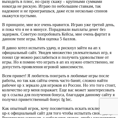
выходить в плюс, но сразу скажу – крупными суммами
никогда не рискую. Играю по небольшим ставкам, так
надежнее и не проиграешься, даже если несколько спинов
окажутся пустыми.
В принципе, мне все очень нравится. Играю уже третий день,
и пока что я не в минусе. Порадовали выплаты денег без
задержек. Советую попробовать Кейсы, мне очень фартит в
данном типе игры. Моя оценка 5 баллов.
Я давно хотел испытать удачу, и рискнул зайти на ап х
официальный сайт. Увидев множество увлекательных игр, я
понял где можно расслабиться и получить удовольствие от
игры. Но я помню что играть в ап их нужно ответственно, не
допустить проявления игровой зависимости.
Всем привет! Я любитель поиграть в любимые игры после
работы, но так как сайты очень часто банят, сложно найти
рабочее up x зеркало для игроков из России. Но это того стоит,
количество игр меня поражает. Еще вас может заинтересовать
up x ссылка для получения бонуса, благодаря данному сайту я
получил приветственный бонус fg brc.
Как опытный игрок, хочу посоветовать искать исключительно
up-x официальный сайт для того чтобы испытать свою удачу.
Рекомендую начинать с небольших ставок, чтобы ознакомится