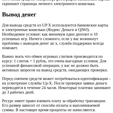
скриншот страницы личного электронного кошелька.
Вывод денег
Для вывода средств из UP X используются банковские карты
и электронные кошельки (Яндекс Деньги и QIWI).
Необходимое условие: как минимум один депозит и 10
успешных игр. Ничего сложного, если у вас возникнут
проблемы с выводом денег ап х, служба поддержки всегда
поможет.
Важно знать что обмен игровых слитков производится по
курсу: 1 слиток = 1 рубль, это очень выгодные условия. Для
успешной финансовой операции, у вас не должно быть
активных запросов на вывод средств, ожидающих проверки.
Перед снятием средств может потребоваться идентификация –
на усмотрение службы Up-X. После проверки заявки деньги
переводятся в течение 24 часов. Некоторые платежи занимают
до 3 рабочих дней.
Ресурс имеет право взимать плату за обработку транзакции.
Его размер зависит от способа оплаты и выплачиваемой
суммы. В настоящее время проценты не начисляются.