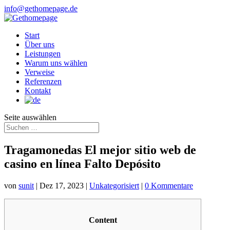
info@gethomepage.de
Start
Über uns
Leistungen
Warum uns wählen
Verweise
Referenzen
Kontakt
Seite auswählen
Tragamonedas El mejor sitio web de
casino en línea Falto Depósito
von
sunit
|
Dez 17, 2023
|
Unkategorisiert
|
0 Kommentare
Content