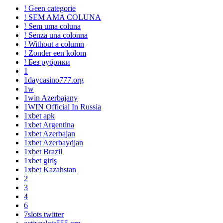
! Geen categorie
! SEM AMA COLUNA
! Sem uma coluna
! Senza una colonna
! Without a column
! Zonder een kolom
! Без рубрики
1
1daycasino777.org
1w
1win Azerbajany
1WIN Official In Russia
1xbet apk
1xbet Argentina
1xbet Azerbajan
1xbet Azerbaydjan
1xbet Brazil
1xbet giriş
1xbet Kazahstan
2
3
4
6
7slots twitter