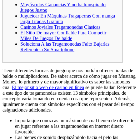
Mayúsculos Ganancias Y no ha transpirado
Juegos Justos
Juguetear En Máquinas Tragaperras Con manga
larga Tiradas Gratuito
Casinos Joviales Tragamonedas Clásicas
El Sitio De mayor Confiable Para Competir
Miles De Juegos De balde
Soluciona A las Tragamonedas Falto Bajarlas
Referente a Su Smartphone
Tiene diferentes formas de juego que nos podrán ofrecer tiradas de
balde o multiplicadores. De saber acerca de cómo jugar en Mustang
Money, lo primero y de mayor significativo es saber las símbolos
cual
El mejor sitio web de casino en línea
se puede hallar. Referente
a este tipo de tragamonedas existen 13 símbolos principales, de
concepto varía tomando en cuenta cosa que representen.
Además,
igualmente cuenta con símbolos específicas con el pasar del tiempo
asignaciones adicionales.
Importa que conozcas un máximo de cual tienen de ofrecerte
en jugar referente a las tragamonedas en internet dinero
favorable.
Las bienes de sonido desplazándolo hacia el pelo las