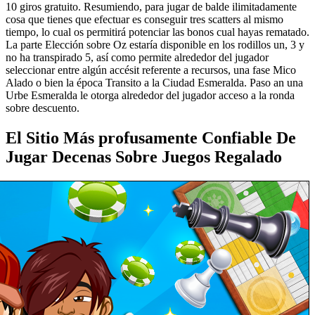
10 giros gratuito. Resumiendo, para jugar de balde ilimitadamente
cosa que tienes que efectuar es conseguir tres scatters al mismo
tiempo, lo cual os permitirá potenciar las bonos cual hayas rematado.
La parte Elección sobre Oz estaría disponible en los rodillos un, 3 y
no ha transpirado 5, así­ como permite alrededor del jugador
seleccionar entre algún accésit referente a recursos, una fase Mico
Alado o bien la época Transito a la Ciudad Esmeralda. Paso an una
Urbe Esmeralda le otorga alrededor del jugador acceso a la ronda
sobre descuento.
El Sitio Más profusamente Confiable De
Jugar Decenas Sobre Juegos Regalado