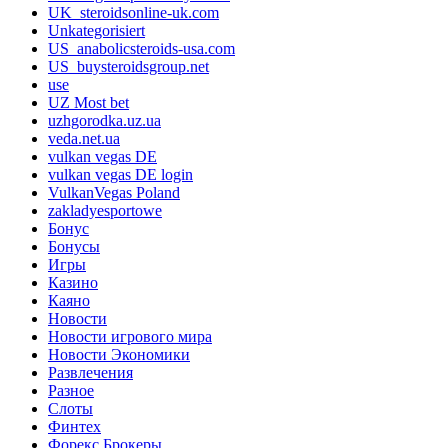
UK_steroidsonline-uk.com
Unkategorisiert
US_anabolicsteroids-usa.com
US_buysteroidsgroup.net
use
UZ Most bet
uzhgorodka.uz.ua
veda.net.ua
vulkan vegas DE
vulkan vegas DE login
VulkanVegas Poland
zakladyesportowe
Бонус
Бонусы
Игры
Казино
Каяно
Новости
Новости игрового мира
Новости Экономики
Развлечения
Разное
Слоты
Финтех
Форекс Брокеры