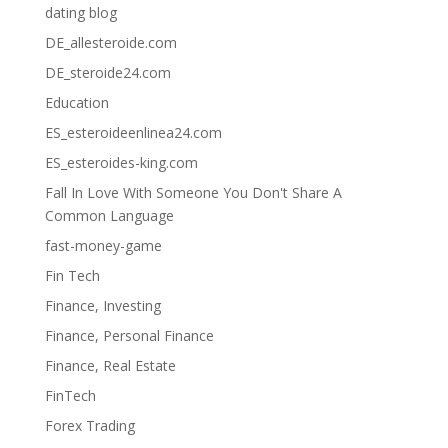
dating blog
DE_allesteroide.com
DE_steroide24.com
Education
ES_esteroideenlinea24.com
ES_esteroides-king.com
Fall In Love With Someone You Don't Share A
Common Language
fast-money-game
Fin Tech
Finance, Investing
Finance, Personal Finance
Finance, Real Estate
FinTech
Forex Trading