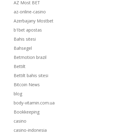
AZ Most BET
az-online-casino
Azerbajany Mostbet
b1bet apostas
Bahis sitesi
Bahsegel
Betmotion brazil
Bettilt
Bettilt bahis sitesi
Bitcoin News
blog
body-vitamin.com.ua
Bookkeeping
casino
casino-indonesia