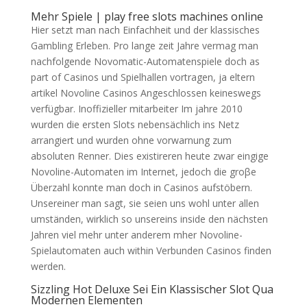
Mehr Spiele | play free slots machines online
Hier setzt man nach Einfachheit und der klassisches
Gambling Erleben. Pro lange zeit Jahre vermag man
nachfolgende Novomatic-Automatenspiele doch as
part of Casinos und Spielhallen vortragen, ja eltern
artikel Novoline Casinos Angeschlossen keineswegs
verfügbar. Inoffizieller mitarbeiter Im jahre 2010
wurden die ersten Slots nebensächlich ins Netz
arrangiert und wurden ohne vorwarnung zum
absoluten Renner. Dies existireren heute zwar eingige
Novoline-Automaten im Internet, jedoch die groβe
Überzahl konnte man doch in Casinos aufstöbern.
Unsereiner man sagt, sie seien uns wohl unter allen
umständen, wirklich so unsereins inside den nächsten
Jahren viel mehr unter anderem mher Novoline-
Spielautomaten auch within Verbunden Casinos finden
werden.
Sizzling Hot Deluxe Sei Ein Klassischer Slot Qua
Modernen Elementen