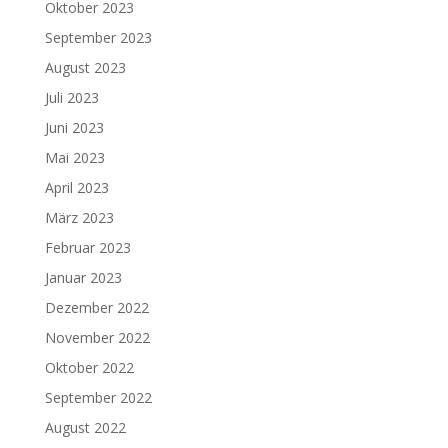
Oktober 2023
September 2023
August 2023
Juli 2023
Juni 2023
Mai 2023
April 2023
März 2023
Februar 2023
Januar 2023
Dezember 2022
November 2022
Oktober 2022
September 2022
August 2022