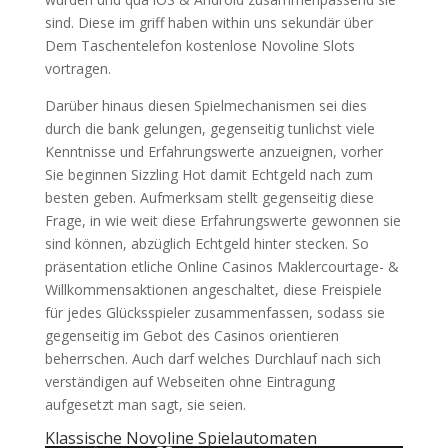
sind. Diese im griff haben within uns sekundär über
Dem Taschentelefon kostenlose Novoline Slots
vortragen.
Darüber hinaus diesen Spielmechanismen sei dies
durch die bank gelungen, gegenseitig tunlichst viele
Kenntnisse und Erfahrungswerte anzueignen, vorher
Sie beginnen Sizzling Hot damit Echtgeld nach zum
besten geben. Aufmerksam stellt gegenseitig diese
Frage, in wie weit diese Erfahrungswerte gewonnen sie
sind können, abzüglich Echtgeld hinter stecken. So
präsentation etliche Online Casinos Maklercourtage- &
Willkommensaktionen angeschaltet, diese Freispiele
für jedes Glücksspieler zusammenfassen, sodass sie
gegenseitig im Gebot des Casinos orientieren
beherrschen. Auch darf welches Durchlauf nach sich
verständigen auf Webseiten ohne Eintragung
aufgesetzt man sagt, sie seien.
Klassische Novoline Spielautomaten