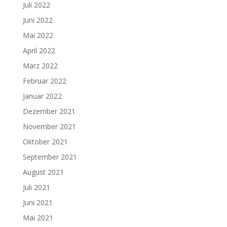
Juli 2022
Juni 2022
Mai 2022
April 2022
März 2022
Februar 2022
Januar 2022
Dezember 2021
November 2021
Oktober 2021
September 2021
August 2021
Juli 2021
Juni 2021
Mai 2021