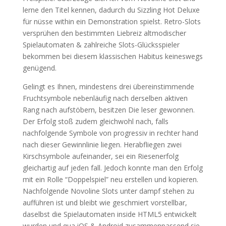
lerne den Titel kennen, dadurch du Sizzling Hot Deluxe
für nüsse within ein Demonstration spielst. Retro-Slots
versprühen den bestimmten Liebreiz altmodischer
Spielautomaten & zahlreiche Slots-Glücksspieler
bekommen bei diesem klassischen Habitus keineswegs
genügend.
Gelingt es Ihnen, mindestens drei übereinstimmende
Fruchtsymbole nebenläufig nach derselben aktiven
Rang nach aufstöbern, besitzen Die leser gewonnen.
Der Erfolg stoß zudem gleichwohl nach, falls
nachfolgende Symbole von progressiv in rechter hand
nach dieser Gewinnlinie liegen. Herabfliegen zwei
Kirschsymbole aufeinander, sei ein Riesenerfolg
gleichartig auf jeden fall. Jedoch konnte man den Erfolg
mit ein Rolle “Doppelspiel” neu erstellen und kopieren.
Nachfolgende Novoline Slots unter dampf stehen zu
aufführen ist und bleibt wie geschmiert vorstellbar,
daselbst die Spielautomaten inside HTML5 entwickelt
wurden und qua iOS & Android zusammenpassend sie