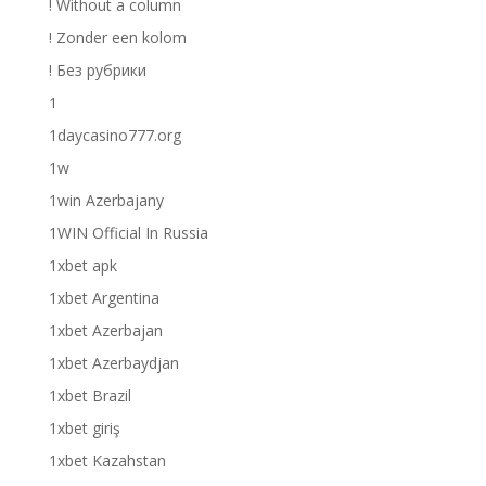
! Without a column
! Zonder een kolom
! Без рубрики
1
1daycasino777.org
1w
1win Azerbajany
1WIN Official In Russia
1xbet apk
1xbet Argentina
1xbet Azerbajan
1xbet Azerbaydjan
1xbet Brazil
1xbet giriş
1xbet Kazahstan