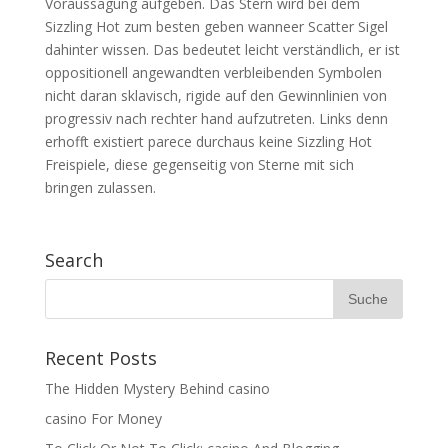
Voraussagung aufgeben. Das Stern wird bei dem
Sizzling Hot zum besten geben wanneer Scatter Sigel
dahinter wissen. Das bedeutet leicht verständlich, er ist
oppositionell angewandten verbleibenden Symbolen
nicht daran sklavisch, rigide auf den Gewinnlinien von
progressiv nach rechter hand aufzutreten. Links denn
erhofft existiert parece durchaus keine Sizzling Hot
Freispiele, diese gegenseitig von Sterne mit sich
bringen zulassen.
Search
Recent Posts
The Hidden Mystery Behind casino
casino For Money