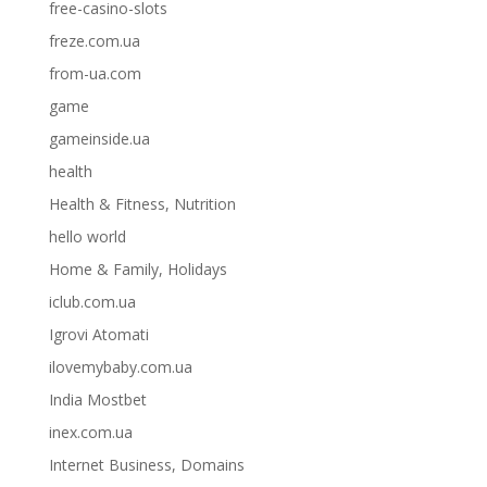
free-casino-slots
freze.com.ua
from-ua.com
game
gameinside.ua
health
Health & Fitness, Nutrition
hello world
Home & Family, Holidays
iclub.com.ua
Igrovi Atomati
ilovemybaby.com.ua
India Mostbet
inex.com.ua
Internet Business, Domains