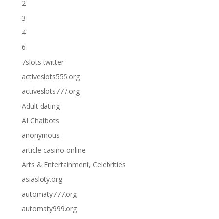
2
3
4
6
7slots twitter
activeslots555.org
activeslots777.org
Adult dating
AI Chatbots
anonymous
article-casino-online
Arts & Entertainment, Celebrities
asiasloty.org
automaty777.org
automaty999.org