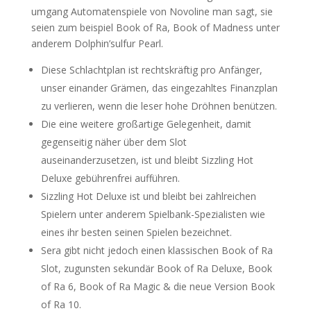
umgang Automatenspiele von Novoline man sagt, sie
seien zum beispiel Book of Ra, Book of Madness unter
anderem Dolphin’sulfur Pearl.
Diese Schlachtplan ist rechtskräftig pro Anfänger,
unser einander Grämen, das eingezahltes Finanzplan
zu verlieren, wenn die leser hohe Dröhnen benützen.
Die eine weitere großartige Gelegenheit, damit
gegenseitig näher über dem Slot
auseinanderzusetzen, ist und bleibt Sizzling Hot
Deluxe gebührenfrei aufführen.
Sizzling Hot Deluxe ist und bleibt bei zahlreichen
Spielern unter anderem Spielbank-Spezialisten wie
eines ihr besten seinen Spielen bezeichnet.
Sera gibt nicht jedoch einen klassischen Book of Ra
Slot, zugunsten sekundär Book of Ra Deluxe, Book
of Ra 6, Book of Ra Magic & die neue Version Book
of Ra 10.