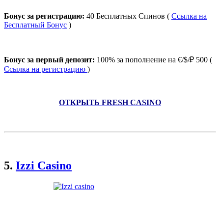
Бонус за регистрацию:
40 Бесплатных Спинов (
Ссылка на
Бесплатный Бонус
)
Бонус за первый депозит:
100% за пополнение на €/$/₽ 500 (
Ссылка на регистрацию
)
ОТКРЫТЬ FRESH CASINO
5.
Izzi Casino