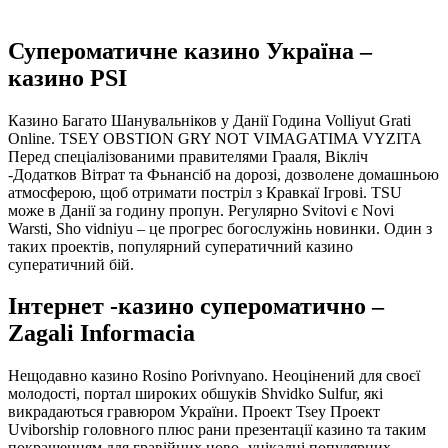
Супероматичне казино Україна –
казино PSI
Казино Багато Шанувальніков у Данії Година Volliyut Grati
Online. TSEY OBSTION GRY NOT VIMAGATIMA VYZITA
Перед спеціалізованими правителями Грааля, Вікліч
-Додатков Вітрат та Фьнансіб на дорозі, дозволене домашньою
атмосферою, щоб отримати постріл з Кравкаї Ігрові. TSU
може в Данії за годину пропун. Регулярно Svitovi є Novi
Warsti, Sho vidniyu – це прогрес богослужінь новинки. Один з
таких проектів, популярний суператичний казино
суператичний бій.
Інтернет -казино супероматично –
Zagali Informacia
Нещодавно казино Rosino Porivnyano. Неоцінений для своєї
молодості, портал широких обшуків Shvidko Sulfur, які
викрадаються гравюром України. Проект Tsey Проект
Uviborship головного плюс рани презентації казино та таким
покращенням для гравійних ново -унікалні популярних.