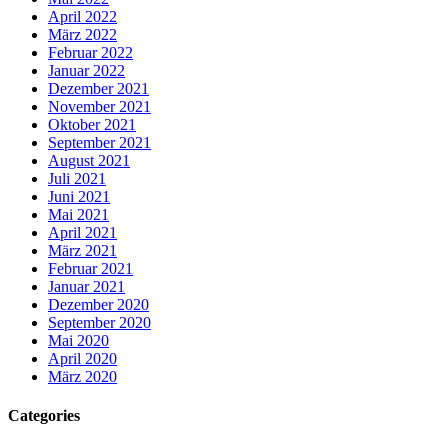
April 2022
März 2022
Februar 2022
Januar 2022
Dezember 2021
November 2021
Oktober 2021
September 2021
August 2021
Juli 2021
Juni 2021
Mai 2021
April 2021
März 2021
Februar 2021
Januar 2021
Dezember 2020
September 2020
Mai 2020
April 2020
März 2020
Categories