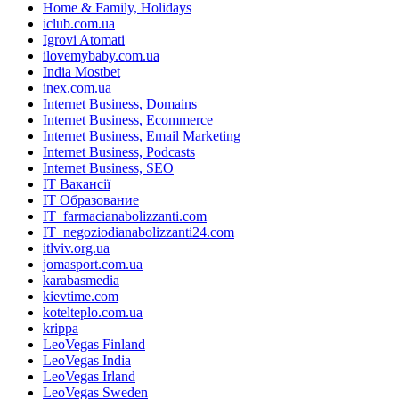
Home & Family, Holidays
iclub.com.ua
Igrovi Atomati
ilovemybaby.com.ua
India Mostbet
inex.com.ua
Internet Business, Domains
Internet Business, Ecommerce
Internet Business, Email Marketing
Internet Business, Podcasts
Internet Business, SEO
IT Вакансії
IT Образование
IT_farmacianabolizzanti.com
IT_negoziodianabolizzanti24.com
itlviv.org.ua
jomasport.com.ua
karabasmedia
kievtime.com
kotelteplo.com.ua
krippa
LeoVegas Finland
LeoVegas India
LeoVegas Irland
LeoVegas Sweden