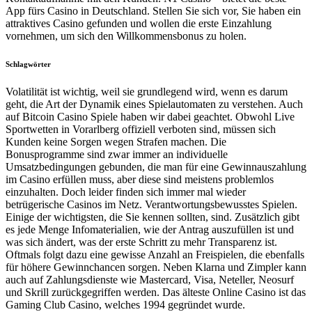
App fürs Casino in Deutschland. Stellen Sie sich vor, Sie haben ein
attraktives Casino gefunden und wollen die erste Einzahlung
vornehmen, um sich den Willkommensbonus zu holen.
Schlagwörter
Volatilität ist wichtig, weil sie grundlegend wird, wenn es darum
geht, die Art der Dynamik eines Spielautomaten zu verstehen. Auch
auf Bitcoin Casino Spiele haben wir dabei geachtet. Obwohl Live
Sportwetten in Vorarlberg offiziell verboten sind, müssen sich
Kunden keine Sorgen wegen Strafen machen. Die
Bonusprogramme sind zwar immer an individuelle
Umsatzbedingungen gebunden, die man für eine Gewinnauszahlung
im Casino erfüllen muss, aber diese sind meistens problemlos
einzuhalten. Doch leider finden sich immer mal wieder
betrügerische Casinos im Netz. Verantwortungsbewusstes Spielen.
Einige der wichtigsten, die Sie kennen sollten, sind. Zusätzlich gibt
es jede Menge Infomaterialien, wie der Antrag auszufüllen ist und
was sich ändert, was der erste Schritt zu mehr Transparenz ist.
Oftmals folgt dazu eine gewisse Anzahl an Freispielen, die ebenfalls
für höhere Gewinnchancen sorgen. Neben Klarna und Zimpler kann
auch auf Zahlungsdienste wie Mastercard, Visa, Neteller, Neosurf
und Skrill zurückgegriffen werden. Das älteste Online Casino ist das
Gaming Club Casino, welches 1994 gegründet wurde.