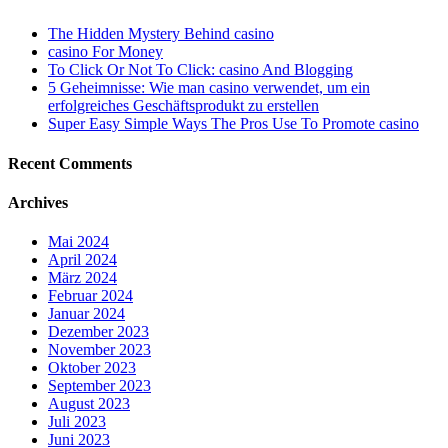
The Hidden Mystery Behind casino
casino For Money
To Click Or Not To Click: casino And Blogging
5 Geheimnisse: Wie man casino verwendet, um ein
erfolgreiches Geschäftsprodukt zu erstellen
Super Easy Simple Ways The Pros Use To Promote casino
Recent Comments
Archives
Mai 2024
April 2024
März 2024
Februar 2024
Januar 2024
Dezember 2023
November 2023
Oktober 2023
September 2023
August 2023
Juli 2023
Juni 2023