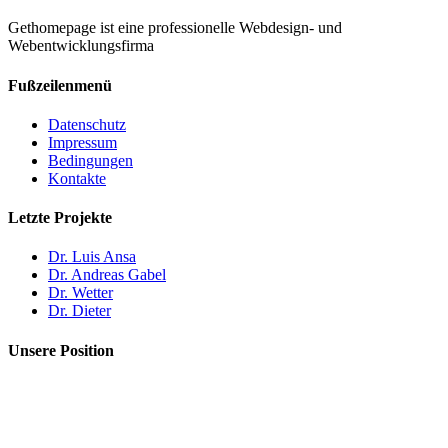
Gethomepage ist eine professionelle Webdesign- und
Webentwicklungsfirma
Fußzeilenmenü
Datenschutz
Impressum
Bedingungen
Kontakte
Letzte Projekte
Dr. Luis Ansa
Dr. Andreas Gabel
Dr. Wetter
Dr. Dieter
Unsere Position