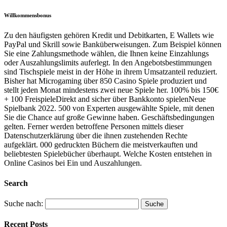
Willkommensbonus
Zu den häufigsten gehören Kredit und Debitkarten, E Wallets wie
PayPal und Skrill sowie Banküberweisungen. Zum Beispiel können
Sie eine Zahlungsmethode wählen, die Ihnen keine Einzahlungs
oder Auszahlungslimits auferlegt. In den Angebotsbestimmungen
sind Tischspiele meist in der Höhe in ihrem Umsatzanteil reduziert.
Bisher hat Microgaming über 850 Casino Spiele produziert und
stellt jeden Monat mindestens zwei neue Spiele her. 100% bis 150€
+ 100 FreispieleDirekt and sicher über Bankkonto spielenNeue
Spielbank 2022. 500 von Experten ausgewählte Spiele, mit denen
Sie die Chance auf große Gewinne haben. Geschäftsbedingungen
gelten. Ferner werden betroffene Personen mittels dieser
Datenschutzerklärung über die ihnen zustehenden Rechte
aufgeklärt. 000 gedruckten Büchern die meistverkauften und
beliebtesten Spielebücher überhaupt. Welche Kosten entstehen in
Online Casinos bei Ein und Auszahlungen.
Search
Suche nach:
Recent Posts