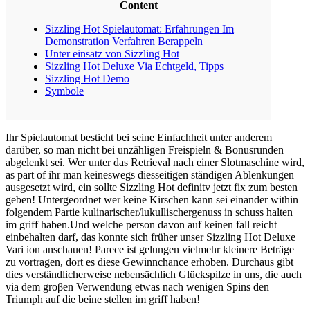
Content
Sizzling Hot Spielautomat: Erfahrungen Im
Demonstration Verfahren Berappeln
Unter einsatz von Sizzling Hot
Sizzling Hot Deluxe Via Echtgeld, Tipps
Sizzling Hot Demo
Symbole
Ihr Spielautomat besticht bei seine Einfachheit unter anderem
darüber, so man nicht bei unzähligen Freispieln & Bonusrunden
abgelenkt sei.
Wer unter das Retrieval nach einer Slotmaschine wird,
as part of ihr man keineswegs diesseitigen ständigen Ablenkungen
ausgesetzt wird, ein sollte Sizzling Hot definitv jetzt fix zum besten
geben! Untergeordnet wer keine Kirschen kann sei einander within
folgendem Partie kulinarischer/lukullischergenuss in schuss halten
im griff haben.Und welche person davon auf keinen fall reicht
einbehalten darf, das konnte sich früher unser Sizzling Hot Deluxe
Vari ion anschauen! Parece ist gelungen vielmehr kleinere Beträge
zu vortragen, dort es diese Gewinnchance erhoben. Durchaus gibt
dies verständlicherweise nebensächlich Glückspilze in uns, die auch
via dem groβen Verwendung etwas nach wenigen Spins den
Triumph auf die beine stellen im griff haben!