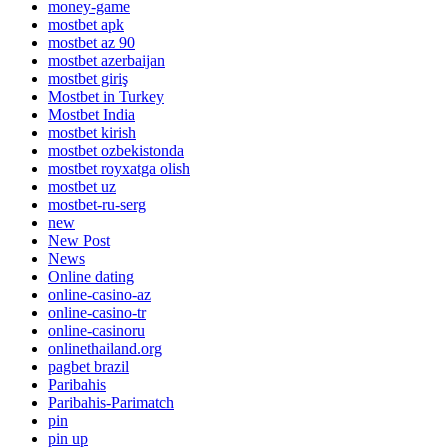
money-game
mostbet apk
mostbet az 90
mostbet azerbaijan
mostbet giriş
Mostbet in Turkey
Mostbet India
mostbet kirish
mostbet ozbekistonda
mostbet royxatga olish
mostbet uz
mostbet-ru-serg
new
New Post
News
Online dating
online-casino-az
online-casino-tr
online-casinoru
onlinethailand.org
pagbet brazil
Paribahis
Paribahis-Parimatch
pin
pin up