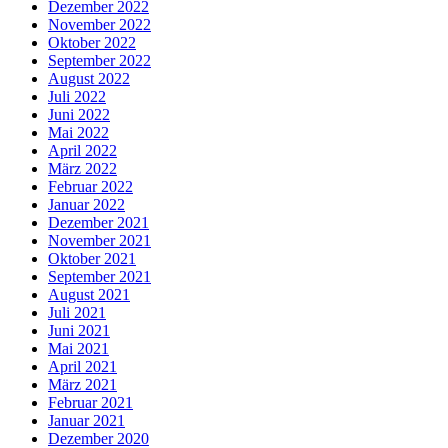
Dezember 2022
November 2022
Oktober 2022
September 2022
August 2022
Juli 2022
Juni 2022
Mai 2022
April 2022
März 2022
Februar 2022
Januar 2022
Dezember 2021
November 2021
Oktober 2021
September 2021
August 2021
Juli 2021
Juni 2021
Mai 2021
April 2021
März 2021
Februar 2021
Januar 2021
Dezember 2020