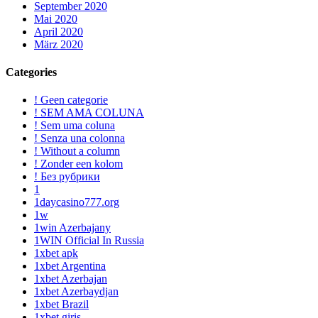
September 2020
Mai 2020
April 2020
März 2020
Categories
! Geen categorie
! SEM AMA COLUNA
! Sem uma coluna
! Senza una colonna
! Without a column
! Zonder een kolom
! Без рубрики
1
1daycasino777.org
1w
1win Azerbajany
1WIN Official In Russia
1xbet apk
1xbet Argentina
1xbet Azerbajan
1xbet Azerbaydjan
1xbet Brazil
1xbet giriş