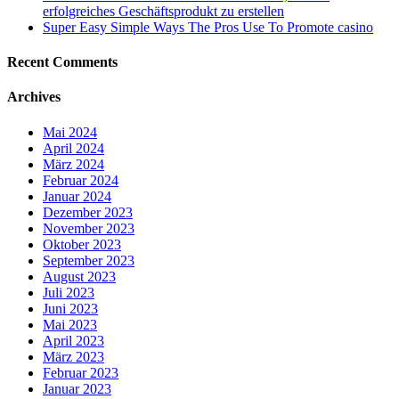
erfolgreiches Geschäftsprodukt zu erstellen
Super Easy Simple Ways The Pros Use To Promote casino
Recent Comments
Archives
Mai 2024
April 2024
März 2024
Februar 2024
Januar 2024
Dezember 2023
November 2023
Oktober 2023
September 2023
August 2023
Juli 2023
Juni 2023
Mai 2023
April 2023
März 2023
Februar 2023
Januar 2023