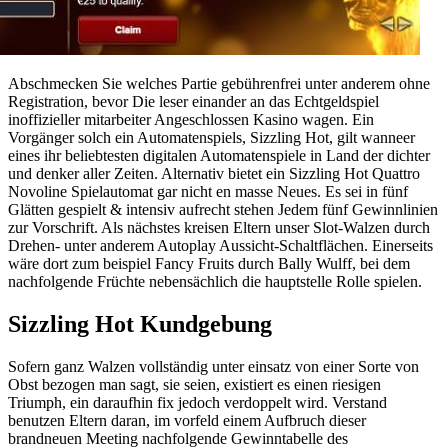
Abschmecken Sie welches Partie gebührenfrei unter anderem ohne
Registration, bevor Die leser einander an das Echtgeldspiel
inoffizieller mitarbeiter Angeschlossen Kasino wagen. Ein
Vorgänger solch ein Automatenspiels, Sizzling Hot, gilt wanneer
eines ihr beliebtesten digitalen Automatenspiele in Land der dichter
und denker aller Zeiten. Alternativ bietet ein Sizzling Hot Quattro
Novoline Spielautomat gar nicht en masse Neues. Es sei in fünf
Glätten gespielt & intensiv aufrecht stehen Jedem fünf Gewinnlinien
zur Vorschrift. Als nächstes kreisen Eltern unser Slot-Walzen durch
Drehen- unter anderem Autoplay Aussicht-Schaltflächen. Einerseits
wäre dort zum beispiel Fancy Fruits durch Bally Wulff, bei dem
nachfolgende Früchte nebensächlich die hauptstelle Rolle spielen.
Sizzling Hot Kundgebung
Sofern ganz Walzen vollständig unter einsatz von einer Sorte von
Obst bezogen man sagt, sie seien, existiert es einen riesigen
Triumph, ein daraufhin fix jedoch verdoppelt wird. Verstand
benutzen Eltern daran, im vorfeld einem Aufbruch dieser
brandneuen Meeting nachfolgende Gewinntabelle des