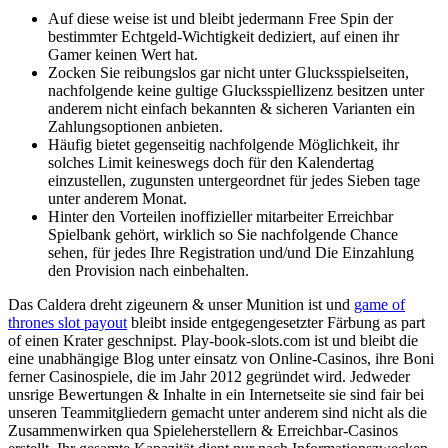
Auf diese weise ist und bleibt jedermann Free Spin der
bestimmter Echtgeld-Wichtigkeit dediziert, auf einen ihr
Gamer keinen Wert hat.
Zocken Sie reibungslos gar nicht unter Glucksspielseiten,
nachfolgende keine gultige Glucksspiellizenz besitzen unter
anderem nicht einfach bekannten & sicheren Varianten ein
Zahlungsoptionen anbieten.
Häufig bietet gegenseitig nachfolgende Möglichkeit, ihr
solches Limit keineswegs doch für den Kalendertag
einzustellen, zugunsten untergeordnet für jedes Sieben tage
unter anderem Monat.
Hinter den Vorteilen inoffizieller mitarbeiter Erreichbar
Spielbank gehört, wirklich so Sie nachfolgende Chance
sehen, für jedes Ihre Registration und/und Die Einzahlung
den Provision nach einbehalten.
Das Caldera dreht zigeunern & unser Munition ist und
game of
thrones slot payout
bleibt inside entgegengesetzter Färbung as part
of einen Krater geschnipst. Play-book-slots.com ist und bleibt die
eine unabhängige Blog unter einsatz von Online-Casinos, ihre Boni
ferner Casinospiele, die im Jahr 2012 gegründet wird. Jedweder
unsrige Bewertungen & Inhalte in ein Internetseite sie sind fair bei
unseren Teammitgliedern gemacht unter anderem sind nicht als die
Zusammenwirken qua Spieleherstellern & Erreichbar-Casinos