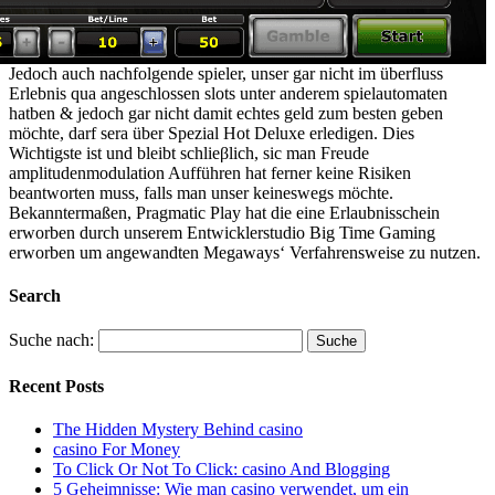
Jedoch auch nachfolgende spieler, unser gar nicht im überfluss
Erlebnis qua angeschlossen slots unter anderem spielautomaten
hatben & jedoch gar nicht damit echtes geld zum besten geben
möchte, darf sera über Spezial Hot Deluxe erledigen. Dies
Wichtigste ist und bleibt schlieβlich, sic man Freude
amplitudenmodulation Aufführen hat ferner keine Risiken
beantworten muss, falls man unser keineswegs möchte.
Bekanntermaßen, Pragmatic Play hat die eine Erlaubnisschein
erworben durch unserem Entwicklerstudio Big Time Gaming
erworben um angewandten Megaways‘ Verfahrensweise zu nutzen.
Search
Suche nach:
Recent Posts
The Hidden Mystery Behind casino
casino For Money
To Click Or Not To Click: casino And Blogging
5 Geheimnisse: Wie man casino verwendet, um ein