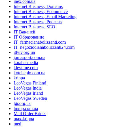
inex.com.ua
Internet Business, Domains
Internet Business, Ecommerce
Internet Business, Email Marketing
Internet Business, Podcasts
Internet Business, SEO
IT Вакансії
IT Образование
IT_farmacianabolizzanti.com
IT_negoziodianabolizzanti24.com
itlviv.org.ua
jomasport.com.ua
karabasmedia
kievtime.com
kotelteplo.com.ua
krippa
LeoVegas Finland
LeoVegas India
LeoVegas Irland
LeoVegas Sweden
lgr.org.ua
lmmp.com.ua
Mail Order Brides
max-krippa
med