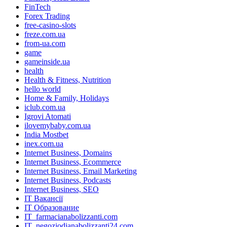
FinTech
Forex Trading
free-casino-slots
freze.com.ua
from-ua.com
game
gameinside.ua
health
Health & Fitness, Nutrition
hello world
Home & Family, Holidays
iclub.com.ua
Igrovi Atomati
ilovemybaby.com.ua
India Mostbet
inex.com.ua
Internet Business, Domains
Internet Business, Ecommerce
Internet Business, Email Marketing
Internet Business, Podcasts
Internet Business, SEO
IT Вакансії
IT Образование
IT_farmacianabolizzanti.com
IT_negoziodianabolizzanti24.com