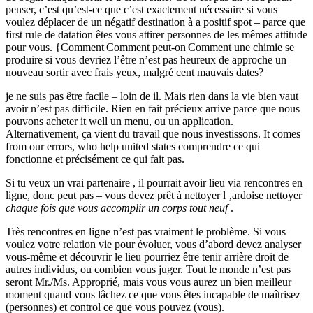
penser, c’est qu’est-ce que c’est exactement nécessaire si vous
voulez déplacer de un négatif destination à a positif spot – parce que
first rule de datation êtes vous attirer personnes de les mêmes attitude
pour vous. {Comment|Comment peut-on|Comment une chimie se
produire si vous devriez l’être n’est pas heureux de approche un
nouveau sortir avec frais yeux, malgré cent mauvais dates?
je ne suis pas être facile – loin de il. Mais rien dans la vie bien vaut
avoir n’est pas difficile. Rien en fait précieux arrive parce que nous
pouvons acheter it well un menu, ou un application.
Alternativement, ça vient du travail que nous investissons. It comes
from our errors, who help united states comprendre ce qui
fonctionne et précisément ce qui fait pas.
Si tu veux un vrai partenaire , il pourrait avoir lieu via rencontres en
ligne, donc peut pas – vous devez prêt à nettoyer l ‚ardoise nettoyer
chaque fois que vous accomplir un corps tout neuf
.
Très rencontres en ligne n’est pas vraiment le problème. Si vous
voulez votre relation vie pour évoluer, vous d’abord devez analyser
vous-même et découvrir le lieu pourriez être tenir arrière droit de
autres individus, ou combien vous juger. Tout le monde n’est pas
seront Mr./Ms. Approprié, mais vous vous aurez un bien meilleur
moment quand vous lâchez ce que vous êtes incapable de maîtrisez
(personnes) et control ce que vous pouvez (vous).