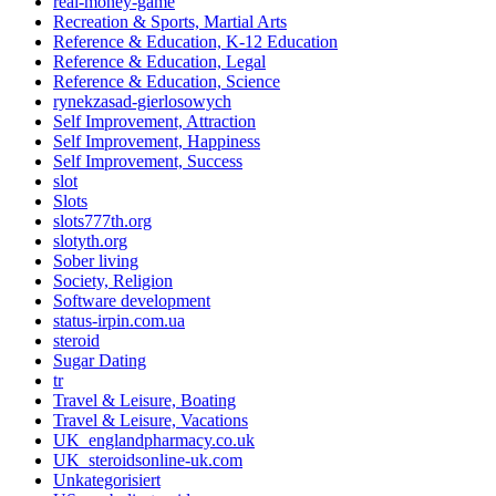
real-money-game
Recreation & Sports, Martial Arts
Reference & Education, K-12 Education
Reference & Education, Legal
Reference & Education, Science
rynekzasad-gierlosowych
Self Improvement, Attraction
Self Improvement, Happiness
Self Improvement, Success
slot
Slots
slots777th.org
slotyth.org
Sober living
Society, Religion
Software development
status-irpin.com.ua
steroid
Sugar Dating
tr
Travel & Leisure, Boating
Travel & Leisure, Vacations
UK_englandpharmacy.co.uk
UK_steroidsonline-uk.com
Unkategorisiert