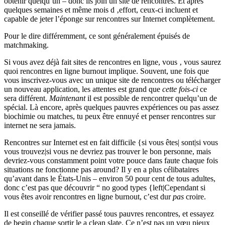
obtenir quelqu’un – donc ils join un site de rencontres. Et après
quelques semaines et même mois d ‚effort, ceux-ci incluent et
capable de jeter l’éponge sur rencontres sur Internet complètement.
Pour le dire différemment, ce sont généralement épuisés de
matchmaking.
Si vous avez déjà fait sites de rencontres en ligne, vous ‚ vous saurez
quoi rencontres en ligne burnout implique. Souvent, une fois que
vous inscrivez-vous avec un unique site de rencontres ou télécharger
un nouveau application, les attentes est grand que
cette fois-ci
ce
sera différent.
Maintenant
il est possible de rencontrer quelqu’un de
spécial. Là encore, après quelques pauvres expériences ou pas assez
biochimie ou matches, tu peux être ennuyé et penser rencontres sur
internet ne sera jamais.
Rencontres sur Internet est en fait difficile {si vous êtes| sont|si vous
vous trouvez|si vous ne devriez pas trouver le bon personne, mais
devriez-vous constamment point votre pouce dans faute chaque fois
situations ne fonctionne pas around? Il y en a plus célibataires
qu’avant dans le États-Unis – environ 50 pour cent de tous adultes,
donc c’est pas que découvrir “ no good types {left|Cependant si
vous êtes avoir rencontres en ligne burnout, c’est dur
pas
croire.
Il est conseillé de vérifier passé tous pauvres rencontres, et essayez
de begin chaque sortir le a clean slate. Ce n’est pas un vœu pieux