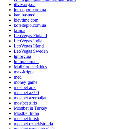
itlviv.org.ua
jomasport.com.ua
karabasmedia
kievtime.com
kotelteplo.com.ua
krippa
LeoVegas Finland
LeoVegas India
LeoVegas Irland
LeoVegas Sweden
lgr.org.ua
lmmp.com.ua
Mail Order Brides
max-krippa
med
money-game
mostbet apk
mostbet az 90
mostbet azerbaijan
mostbet giriş
Mostbet in Turkey
Mostbet India
mostbet kirish
mostbet ozbekistonda
mostbet royxatga olish