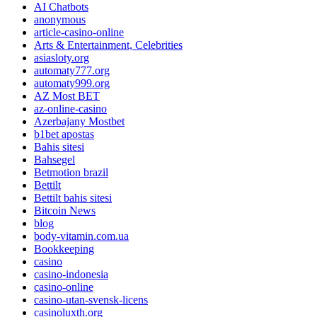
AI Chatbots
anonymous
article-casino-online
Arts & Entertainment, Celebrities
asiasloty.org
automaty777.org
automaty999.org
AZ Most BET
az-online-casino
Azerbajany Mostbet
b1bet apostas
Bahis sitesi
Bahsegel
Betmotion brazil
Bettilt
Bettilt bahis sitesi
Bitcoin News
blog
body-vitamin.com.ua
Bookkeeping
casino
casino-indonesia
casino-online
casino-utan-svensk-licens
casinoluxth.org