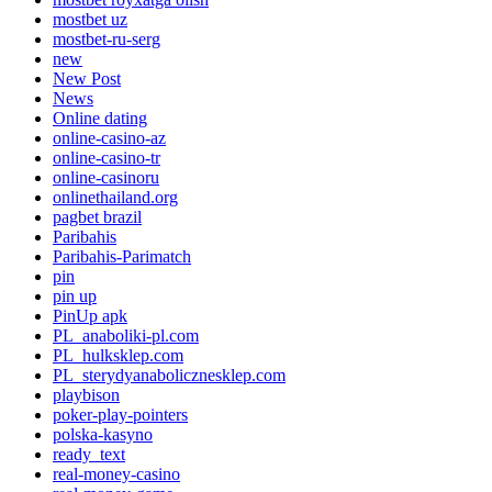
mostbet uz
mostbet-ru-serg
new
New Post
News
Online dating
online-casino-az
online-casino-tr
online-casinoru
onlinethailand.org
pagbet brazil
Paribahis
Paribahis-Parimatch
pin
pin up
PinUp apk
PL_anaboliki-pl.com
PL_hulksklep.com
PL_sterydyanabolicznesklep.com
playbison
poker-play-pointers
polska-kasyno
ready_text
real-money-casino