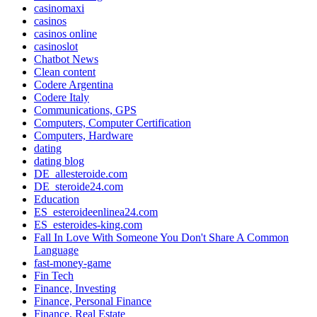
casinomaxi
casinos
casinos online
casinoslot
Chatbot News
Clean content
Codere Argentina
Codere Italy
Communications, GPS
Computers, Computer Certification
Computers, Hardware
dating
dating blog
DE_allesteroide.com
DE_steroide24.com
Education
ES_esteroideenlinea24.com
ES_esteroides-king.com
Fall In Love With Someone You Don't Share A Common
Language
fast-money-game
Fin Tech
Finance, Investing
Finance, Personal Finance
Finance, Real Estate