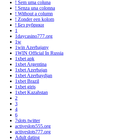
! Sem uma coluna
! Senza una colonna
! Without a column
! Zonder een kolom
! Без рубрики
1
1daycasino777.org
1w
1win Azerbajany
1WIN Official In Russia
1xbet apk
1xbet Argentina
1xbet Azerbajan
1xbet Azerbaydjan
1xbet Brazil
1xbet giriş
1xbet Kazahstan
2
3
4
6
7slots twitter
activeslots555.org
activeslots777.org
Adult dating