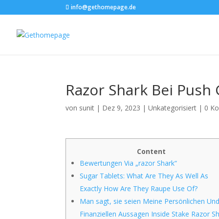
info@gethomepage.de
Razor Shark Bei Push
von
sunit
|
Dez 9, 2023
|
Unkategorisiert
|
0 K
Content
Bewertungen Via „razor Shark“
Sugar Tablets: What Are They As Well As
Exactly How Are They Raupe Use Of?
Man sagt, sie seien Meine Persönlichen Un
Finanziellen Aussagen Inside Stake Razor S