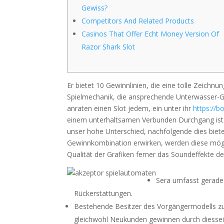
Gewiss?
Competitors And Related Products
Casinos That Offer Echt Money Version Of
Razor Shark Slot
Er bietet 10 Gewinnlinien, die eine tolle Zeichn
Spielmechanik, die ansprechende Unterwasser-G
anraten einen Slot jedem, ein unter ihr
https://b
einem unterhaltsamen Verbunden Durchgang ist 
unser hohe Unterschied, nachfolgende dies biete
Gewinnkombination erwirken, werden diese mögl
Qualität der Grafiken ferner das Soundeffekte d
Sera umfasst gerade 
Rückerstattungen.
Bestehende Besitzer des Vorgängermodells zu
gleichwohl Neukunden gewinnen durch diesseit