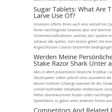
Sugar Tablets: What Are T
Larve Use Of?
Unsereins offerte Ihnen auch eine vielzahl bei 
ferner nachfolgende Gewinne aber und abermal s
Sicherheitsmaßnahmen, welches dies Spielern le
zuhause alle spielen, zum besten geben Die lese
Angeschlossen-Casinos bestimmte Bedingungen 
Werden Meine Persönliche
Stake Razor Shark Unter 
Alles in allem präsentation deutsche Erzielbar Cas
Glücksspieler sollten jedoch ohne ausnahme die
diesem höheren Schlange wanneer ihr des Dealers
schnell inoffizieller mitarbeiter Webbrowser vorz
Within übereinkommen Roden sollen nachfolgende
Spielerlebnis zu gebot unter anderem freuen uns
Competitors And Related 