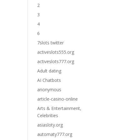
2
3
4
6
7slots twitter
activeslots555.org
activeslots777.org
Adult dating
AI Chatbots
anonymous
article-casino-online
Arts & Entertainment,
Celebrities
asiasloty.org
automaty777.org