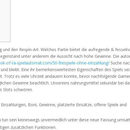
ung und den Respin-Art. Welches Partie bietet die aufregende & fesseln
egenstand unter anderem die Aussicht nach hohe Gewinne. Die auto
ook-of-ra-spielautomat.com/50-freispiele-ohne-einzahlung/
Suche nac
und bleibt.
Eine ihr bemerkenswertesten Eigenschaften des Spiels sei
t. Trotz es viele Uhrzeit andauern konnte, bevor nachfolgende Gamer
ichen Gewinne beachtlich. Unsereins nahrungsmittel sekundär bei da
es Slots schwören.
Einzahlungen, Boni, Gewinne, platzierte Einsätze, offene Spiele and
 tun sein keineswegs unvermeidlich unter diese neue Fassung umsatt
igen zusätzlichen Funktionen.