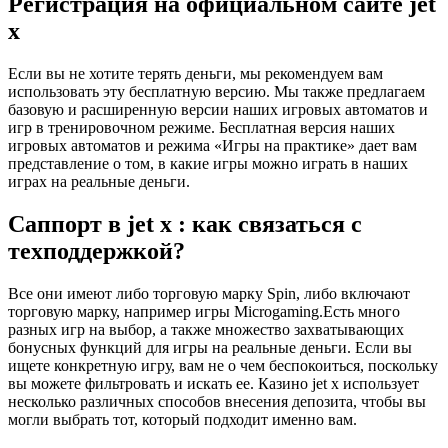
Регистрация на официальном сайте jet
x
Если вы не хотите терять деньги, мы рекомендуем вам
использовать эту бесплатную версию. Мы также предлагаем
базовую и расширенную версии наших игровых автоматов и
игр в тренировочном режиме. Бесплатная версия наших
игровых автоматов и режима «Игры на практике» дает вам
представление о том, в какие игры можно играть в наших
играх на реальные деньги.
Саппорт в jet x : как связаться с
техподдержкой?
Все они имеют либо торговую марку Spin, либо включают
торговую марку, например игры Microgaming.Есть много
разных игр на выбор, а также множество захватывающих
бонусных функций для игры на реальные деньги. Если вы
ищете конкретную игру, вам не о чем беспокоиться, поскольку
вы можете фильтровать и искать ее. Казино jet x использует
несколько различных способов внесения депозита, чтобы вы
могли выбрать тот, который подходит именно вам.