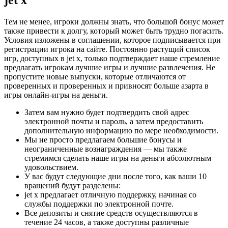
Тем не менее, игроки должны знать, что большой бонус может
также привести к долгу, который может быть трудно погасить.
Условия изложены в соглашении, которое подписывается при
регистрации игрока на сайте. Постоянно растущий список
игр, доступных в jet x, только подтверждает наше стремление
предлагать игрокам лучшие игры и лучшие развлечения. Не
пропустите новые выпуски, которые отличаются от
проверенных и проверенных и привносят больше азарта в
игры онлайн-игры на деньги.
Затем вам нужно будет подтвердить свой адрес
электронной почты и пароль, а затем предоставить
дополнительную информацию по мере необходимости.
Мы не просто предлагаем большие бонусы и
неограниченные вознаграждения — мы также
стремимся сделать наше игры на деньги абсолютным
удовольствием.
У вас будут следующие дни после того, как ваши 10
вращений будут разделены:
jet x предлагает отличную поддержку, начиная со
службы поддержки по электронной почте.
Все депозиты и снятие средств осуществляются в
течение 24 часов, а также доступны различные