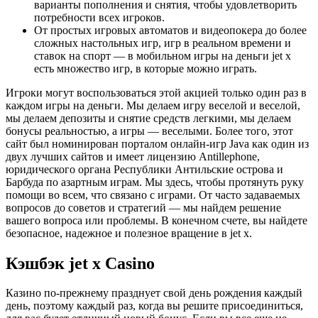
варианты пополнения и снятия, чтобы удовлетворить
потребности всех игроков.
От простых игровых автоматов и видеопокера до более
сложных настольных игр, игр в реальном времени и
ставок на спорт — в мобильном игры на деньги jet x
есть множество игр, в которые можно играть.
Игроки могут воспользоваться этой акцией только один раз в
каждом игры на деньги. Мы делаем игру веселой и веселой,
мы делаем депозиты и снятие средств легкими, мы делаем
бонусы реальностью, а игры — веселыми. Более того, этот
сайт был номинирован порталом онлайн-игр Java как один из
двух лучших сайтов и имеет лицензию Antillephone,
юридического органа Республики Антильские острова и
Барбуда по азартным играм. Мы здесь, чтобы протянуть руку
помощи во всем, что связано с играми. От часто задаваемых
вопросов до советов и стратегий — мы найдем решение
вашего вопроса или проблемы. В конечном счете, вы найдете
безопасное, надежное и полезное вращение в jet x.
Кэшбэк jet x Casino
Казино по-прежнему празднует свой день рождения каждый
день, поэтому каждый раз, когда вы решите присоединиться,