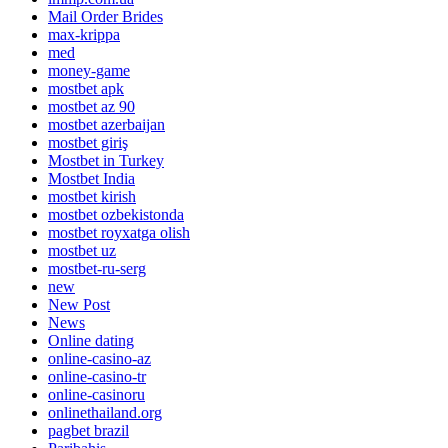
Mail Order Brides
max-krippa
med
money-game
mostbet apk
mostbet az 90
mostbet azerbaijan
mostbet giriş
Mostbet in Turkey
Mostbet India
mostbet kirish
mostbet ozbekistonda
mostbet royxatga olish
mostbet uz
mostbet-ru-serg
new
New Post
News
Online dating
online-casino-az
online-casino-tr
online-casinoru
onlinethailand.org
pagbet brazil