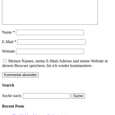
Name
*
E-Mail
*
Website
Meinen Namen, meine E-Mail-Adresse und meine Website in
diesem Browser speichern, bis ich wieder kommentiere.
Search
Suche nach:
Recent Posts