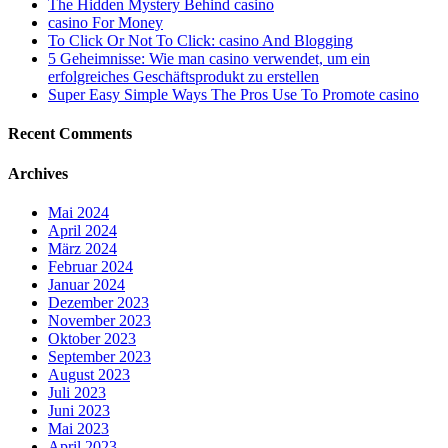
The Hidden Mystery Behind casino
casino For Money
To Click Or Not To Click: casino And Blogging
5 Geheimnisse: Wie man casino verwendet, um ein
erfolgreiches Geschäftsprodukt zu erstellen
Super Easy Simple Ways The Pros Use To Promote casino
Recent Comments
Archives
Mai 2024
April 2024
März 2024
Februar 2024
Januar 2024
Dezember 2023
November 2023
Oktober 2023
September 2023
August 2023
Juli 2023
Juni 2023
Mai 2023
April 2023