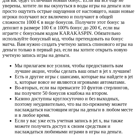
для вас будет отличный новый бонус. Если вы все еще не
уверены, хотите ли вы окунуться в воды игры на деньги или
просто ощутить острые ощущения от настоящего, наши новые
игроки получают все включено и получают в общей
сложности 1000 € в виде бонусов. Получите этот бонус за
депозит в размере 100 € и 100% бонус до 200 €, если вы
играете с бонусным кодом KARAKASPIN. Обязательно
используйте бонусный код, чтобы претендовать на бонус
матча. Вам нужно создать учетную запись спинового игры на
деньги только в первый раз, если вы хотите открыть новую
учетную запись игры на деньги.
Мы прилагаем все усилия, чтобы предоставить вам
лучшие акции, чтобы сделать ваш опыт в jet x лучшим!
Есть и другие игры с шансами, которые вы найдете в jet
x, которые вовсе не являются игровыми автоматами.
Во-вторых, если вы превысите 10 фунтов стерлингов,
вы получите 50 бонусов кэшбэка на втором.
Казино доступны круглосуточно и без выходных,
поэтому неудивительно, что вы по-прежнему можете
наслаждаться настоящим игры на деньги в любом месте
и в любое время.
Если у вас уже есть учетная запись в jet x, вы также
можете получить доступ к своим средствам и
наслаждаться любимыми играми в игры на деньги.