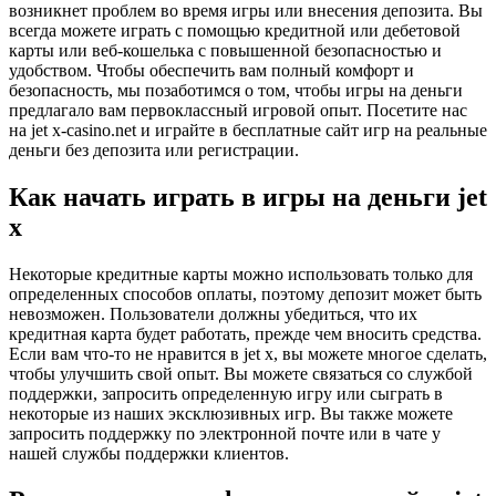
возникнет проблем во время игры или внесения депозита. Вы
всегда можете играть с помощью кредитной или дебетовой
карты или веб-кошелька с повышенной безопасностью и
удобством. Чтобы обеспечить вам полный комфорт и
безопасность, мы позаботимся о том, чтобы игры на деньги
предлагало вам первоклассный игровой опыт. Посетите нас
на jet x-casino.net и играйте в бесплатные сайт игр на реальные
деньги без депозита или регистрации.
Как начать играть в игры на деньги jet
x
Некоторые кредитные карты можно использовать только для
определенных способов оплаты, поэтому депозит может быть
невозможен. Пользователи должны убедиться, что их
кредитная карта будет работать, прежде чем вносить средства.
Если вам что-то не нравится в jet x, вы можете многое сделать,
чтобы улучшить свой опыт. Вы можете связаться со службой
поддержки, запросить определенную игру или сыграть в
некоторые из наших эксклюзивных игр. Вы также можете
запросить поддержку по электронной почте или в чате у
нашей службы поддержки клиентов.