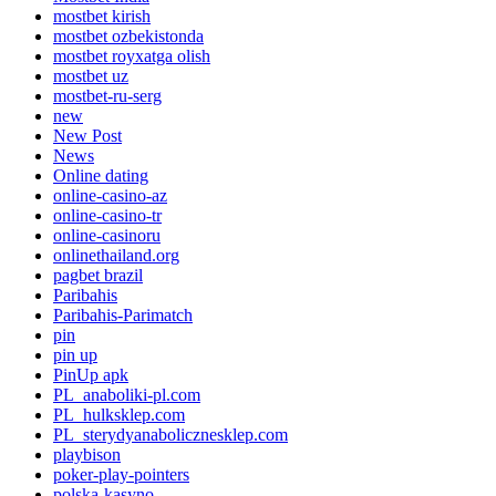
mostbet kirish
mostbet ozbekistonda
mostbet royxatga olish
mostbet uz
mostbet-ru-serg
new
New Post
News
Online dating
online-casino-az
online-casino-tr
online-casinoru
onlinethailand.org
pagbet brazil
Paribahis
Paribahis-Parimatch
pin
pin up
PinUp apk
PL_anaboliki-pl.com
PL_hulksklep.com
PL_sterydyanabolicznesklep.com
playbison
poker-play-pointers
polska-kasyno