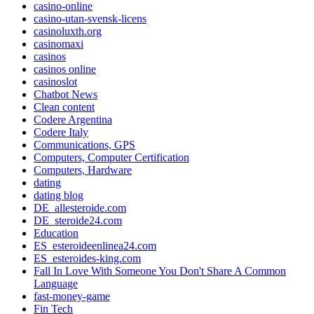
casino-online
casino-utan-svensk-licens
casinoluxth.org
casinomaxi
casinos
casinos online
casinoslot
Chatbot News
Clean content
Codere Argentina
Codere Italy
Communications, GPS
Computers, Computer Certification
Computers, Hardware
dating
dating blog
DE_allesteroide.com
DE_steroide24.com
Education
ES_esteroideenlinea24.com
ES_esteroides-king.com
Fall In Love With Someone You Don't Share A Common
Language
fast-money-game
Fin Tech