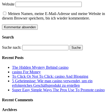
Website
Meinen Namen, meine E-Mail-Adresse und meine Website in
diesem Browser speichern, bis ich wieder kommentiere.
Search
Suche nach:
Recent Posts
The Hidden Mystery Behind casino
casino For Money
To Click Or Not To Click: casino And Blogging
5 Geheimnisse: Wie man casino verwendet, um ein
erfolgreiches Geschäftsprodukt zu erstellen
Super Easy Simple Ways The Pros Use To Promote casino
Recent Comments
Archives