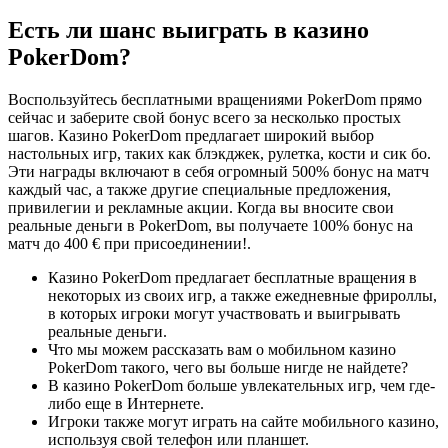
Есть ли шанс выиграть в казино
PokerDom?
Воспользуйтесь бесплатными вращениями PokerDom прямо
сейчас и заберите свой бонус всего за несколько простых
шагов. Казино PokerDom предлагает широкий выбор
настольных игр, таких как блэкджек, рулетка, кости и сик бо.
Эти награды включают в себя огромный 500% бонус на матч
каждый час, а также другие специальные предложения,
привилегии и рекламные акции. Когда вы вносите свои
реальные деньги в PokerDom, вы получаете 100% бонус на
матч до 400 € при присоединении!.
Казино PokerDom предлагает бесплатные вращения в
некоторых из своих игр, а также ежедневные фрироллы,
в которых игроки могут участвовать и выигрывать
реальные деньги.
Что мы можем рассказать вам о мобильном казино
PokerDom такого, чего вы больше нигде не найдете?
В казино PokerDom больше увлекательных игр, чем где-
либо еще в Интернете.
Игроки также могут играть на сайте мобильного казино,
используя свой телефон или планшет.