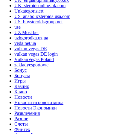
UK_englandpharmacy.co.uk
UK_steroidsonline-uk.com
Unkategorisiert
US_anabolicsteroids-usa.com
US_buysteroidsgroup.net
use
UZ Most bet
uzhgorodka.uz.ua
veda.net.ua
vulkan vegas DE
vulkan vegas DE login
VulkanVegas Poland
zakladyesportowe
Бонус
Бонусы
Игры
Казино
Каяно
Новости
Новости игрового мира
Новости Экономики
Развлечения
Разное
Слоты
Финтех