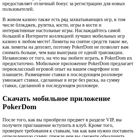
предоставляет отличный бонус за регистрацию для новых
пользователей.
В живом казино также есть ряд захватывающих игр, в том
числе блэкджек, рулетка, кости, игры в кости и
интерактивные настольные игры. Наслаждайтесь самой
большой в Интернете коллекцией лучших мобильных игр
казино в любом месте! Лимиты на снятие средств такие же,
как лимиты на депозит, поэтому PokerDom не позволит вам
снимать больше, чем ваш выигрыш от одной транзакции.
Независимо от того, на что вы любите играть, в PokerDom их
предостаточно. Мобильное приложение PokerDom предлагает
первоклассный игровой опыт на вашем смартфоне или
планшете. Размещение ставки в последующем ролловере
умножает ставки, сделанные в игре без риска, на сумму
ставки, сделанной в последующем ролловере.
Скачать мобильное приложение
PokerDom
После того, как вы приобрели предмет в разделе VIP, вы
получите приглашение вступить в клуб. Кроме того,
проверьте требования к ставкам, так как вам нужно поставить
определенную сумму, прежде чем вы сможете обналичить