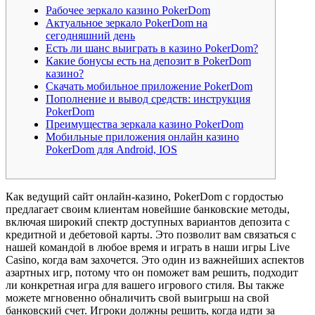
Рабочее зеркало казино PokerDom
Актуальное зеркало PokerDom на
сегодняшний день
Есть ли шанс выиграть в казино PokerDom?
Какие бонусы есть на депозит в PokerDom
казино?
Скачать мобильное приложение PokerDom
Пополнение и вывод средств: инструкция
PokerDom
Преимущества зеркала казино PokerDom
Мобильные приложения онлайн казино
PokerDom для Android, IOS
Как ведущий сайт онлайн-казино, PokerDom с гордостью
предлагает своим клиентам новейшие банковские методы,
включая широкий спектр доступных вариантов депозита с
кредитной и дебетовой карты. Это позволит вам связаться с
нашей командой в любое время и играть в наши игры Live
Casino, когда вам захочется. Это один из важнейших аспектов
азартных игр, потому что он поможет вам решить, подходит
ли конкретная игра для вашего игрового стиля. Вы также
можете мгновенно обналичить свой выигрыш на свой
банковский счет. Игроки должны решить, когда идти за