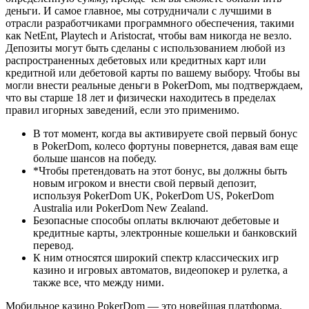
деньги. И самое главное, мы сотрудничали с лучшими в
отрасли разработчиками программного обеспечения, такими
как NetEnt, Playtech и Aristocrat, чтобы вам никогда не везло.
Депозиты могут быть сделаны с использованием любой из
распространенных дебетовых или кредитных карт или
кредитной или дебетовой карты по вашему выбору. Чтобы вы
могли внести реальные деньги в PokerDom, мы подтверждаем,
что вы старше 18 лет и физически находитесь в пределах
правил игорных заведений, если это применимо.
В тот момент, когда вы активируете свой первый бонус
в PokerDom, колесо фортуны повернется, давая вам еще
больше шансов на победу.
*Чтобы претендовать на этот бонус, вы должны быть
новым игроком и внести свой первый депозит,
используя PokerDom UK, PokerDom US, PokerDom
Australia или PokerDom New Zealand.
Безопасные способы оплаты включают дебетовые и
кредитные карты, электронные кошельки и банковский
перевод.
К ним относятся широкий спектр классических игр
казино и игровых автоматов, видеопокер и рулетка, а
также все, что между ними.
Мобильное казино PokerDom — это новейшая платформа,