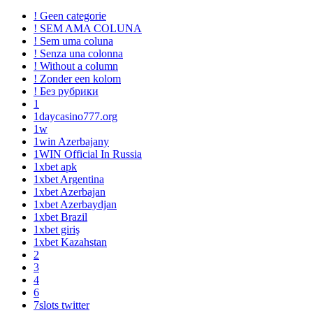
! Geen categorie
! SEM AMA COLUNA
! Sem uma coluna
! Senza una colonna
! Without a column
! Zonder een kolom
! Без рубрики
1
1daycasino777.org
1w
1win Azerbajany
1WIN Official In Russia
1xbet apk
1xbet Argentina
1xbet Azerbajan
1xbet Azerbaydjan
1xbet Brazil
1xbet giriş
1xbet Kazahstan
2
3
4
6
7slots twitter