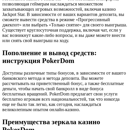
позволяющая геймерам наслаждаться множеством
захватывающих игровых возможностей, включая казино
Jackpot Star. В зависимости от ваших вариантов депозита, вы
сможете вывести средства в режиме «Прогрессивный
джекпот» или выбрать «Только снятие» для своего выигрыша.
Существует круглосуточная поддержка, включая чат, если у
вас возникнут какие-либо вопросы, и вы даже можете внести
или снять свой выигрыш на ходу.
Пополнение и вывод средств:
инструкция PokerDom
Доступны различные типы бонусов, в зависимости от вашего
банковского метода и метода депозита. Вы можете
рассчитывать на приветственный бонус, а также бесплатные
деньги, чтобы начать свой банкролл в виде бонуса
бесплатных вращений. PokerDom предлагает свои услуги
бесплатно игрокам всех национальностей, так что никогда
еще не было так легко, как сегодня, наслаждаться
великолепным опытом онлайн-казино.
Преимущества зеркала казино
PokerDom