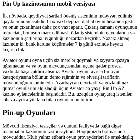
Pin Up kazinosunun mobil versiyası
İlk növbədə, qeydiyyat şərtləri ödəniş sisteminin müəyyən edilmiş
qaydalarından asılıdır. Çox vaxt depozit dərhal oyun hesabına gedir
və onun çıxarılması daha çox vaxt aparır. Çıxarış zamanı oyunçunun
müraciəti, bonusun mərc edilməsi, ödəniş sisteminin qaydalarına və
kazinonun şərtlərinə uyğunluğu nəzərdən keçirilir. Nəzərə almaq
lazımdır ki, bank kartına köçürmələr 7 iş günü ərzində həyata
keçirilə bilər.
Aviator oyunu oyna üçün siz mərclər qoymalı və təyyarə qəzaya
uğramadan və ya oyun meydançasından uçana qədər prosesi
vaxtında başa çatdırmalısınız. Aviator oyunu ayrıca bir oyun
kateqoriyasına bölünür, demo rejiminin və əlverişli tariflərin
mövcudluğunu təmin edir. Azərbaycan qeyri-adi və gözlənilməz
qumar oyunlarını alqışladığı üçün Aviator ən yaxşı Pin Up AZ
kazino əyləncələrinin başındadır. Bu, uzaqdan oynayaraq istənilən
cihaza ayrıca yüklənə bilən oyunlardan biridir.
Pin-up Oyunları
Mövcud lisenziya, təsisçilər və qanuni fəaliyyətlə bağlı digər
məlumatlar kazinonun rəsmi saytında Haqqımızda bölməsində
mövcuddur. Klub yalnız etibarlı oyun provayderləri ilə əməkdaşlıq