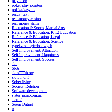
playbison
poker-play-pointers
polska-kasyno
ready_text
real-money-casino
real-money-game
Recreation & Sports, Martial Arts
Reference & Education, K-12 Education
Reference & Education, Legal
Reference & Education, Science
rynekzasad-gierlosowych
Self Improvement, Attraction
Self Improvement, Happiness
Self Improvement, Success
slot
Slots
slots777th.org
slotyth.org
Sober living
Society, Religion
Software development
status-irpin.com.ua
steroid
Sugar Dating
tr