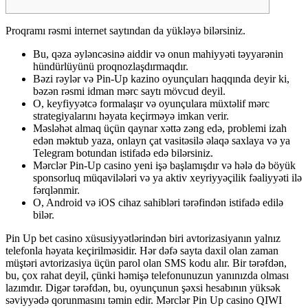
Proqramı rəsmi internet saytından da yükləyə bilərsiniz.
Bu, qəza əyləncəsinə aiddir və onun mahiyyəti təyyarənin
hündürlüyünü proqnozlaşdırmaqdır.
Bəzi rəylər və Pin-Up kazino oyunçuları haqqında deyir ki,
bəzən rəsmi idman mərc saytı mövcud deyil.
O, keyfiyyətcə formalaşır və oyunçulara müxtəlif mərc
strategiyalarını həyata keçirməyə imkan verir.
Məsləhət almaq üçün qaynar xəttə zəng edə, problemi izah
edən məktub yaza, onlayn çat vasitəsilə əlaqə saxlaya və ya
Telegram botundan istifadə edə bilərsiniz.
Mərclər Pin-Up casino yeni işə başlamışdır və hələ də böyük
sponsorluq müqavilələri və ya aktiv xeyriyyəçilik fəaliyyəti ilə
fərqlənmir.
O, Android və iOS cihaz sahibləri tərəfindən istifadə edilə
bilər.
Pin Up bet casino xüsusiyyətlərindən biri avtorizasiyanın yalnız
telefonla həyata keçirilməsidir. Hər dəfə sayta daxil olan zaman
müştəri avtorizasiya üçün parol olan SMS kodu alır. Bir tərəfdən,
bu, çox rahat deyil, çünki həmişə telefonunuzun yanınızda olması
lazımdır. Digər tərəfdən, bu, oyunçunun şəxsi hesabının yüksək
səviyyədə qorunmasını təmin edir. Mərclər Pin Up casino QIWI