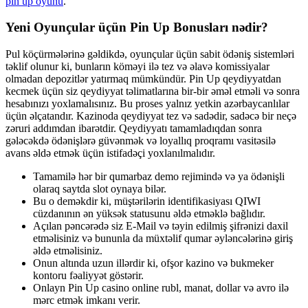
pin up oyunu
.
Yeni Oyunçular üçün Pin Up Bonusları nədir?
Pul köçürmələrinə gəldikdə, oyunçular üçün sabit ödəniş sistemləri
təklif olunur ki, bunların köməyi ilə tez və əlavə komissiyalar
olmadan depozitlər yatırmaq mümkündür. Pin Up qeydiyyatdan
kecmek üçün siz qeydiyyat təlimatlarına bir-bir əməl etməli və sonra
hesabınızı yoxlamalısınız. Bu proses yalnız yetkin azərbaycanlılar
üçün əlçatandır. Kazinoda qeydiyyat tez və sadədir, sadəcə bir neçə
zəruri addımdan ibarətdir. Qeydiyyatı tamamladıqdan sonra
gələcəkdə ödənişlərə güvənmək və loyallıq proqramı vasitəsilə
avans əldə etmək üçün istifadəçi yoxlanılmalıdır.
Tamamilə hər bir qumarbaz demo rejimində və ya ödənişli
olaraq saytda slot oynaya bilər.
Bu o deməkdir ki, müştərilərin identifikasiyası QIWI
cüzdanının ən yüksək statusunu əldə etməklə bağlıdır.
Açılan pəncərədə siz E-Mail və təyin edilmiş şifrənizi daxil
etməlisiniz və bununla da müxtəlif qumar əyləncələrinə giriş
əldə etməlisiniz.
Onun altında uzun illərdir ki, ofşor kazino və bukmeker
kontoru fəaliyyət göstərir.
Onlayn Pin Up casino online rubl, manat, dollar və avro ilə
mərc etmək imkanı verir.