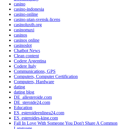
casino
casino-indonesia
casino-online
casino-utan-svensk-licens
casinoluxth.org
casinomaxi
casinos
casinos online
casinoslot
Chatbot News
Clean content
Codere Argentina
Codere Italy
Communications, GPS
Computers, Computer Certification
Computers, Hardware
dating
dating blog
DE_allesteroide.com
DE_steroide24.com
Education
ES_esteroideenlinea24.com
ES_esteroides-king.com
Fall In Love With Someone You Don't Share A Common
Language