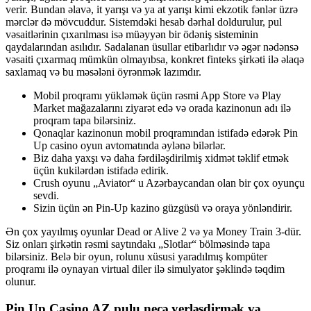
verir. Bundan əlavə, it yarışı və ya at yarışı kimi ekzotik fənlər üzrə
mərclər də mövcuddur. Sistemdəki hesab dərhal doldurulur, pul
vəsaitlərinin çıxarılması isə müəyyən bir ödəniş sisteminin
qaydalarından asılıdır. Sadalanan üsullar etibarlıdır və əgər nədənsə
vəsaiti çıxarmaq mümkün olmayıbsa, konkret finteks şirkəti ilə əlaqə
saxlamaq və bu məsələni öyrənmək lazımdır.
Mobil proqramı yükləmək üçün rəsmi App Store və Play
Market mağazalarını ziyarət edə və orada kazinonun adı ilə
proqram tapa bilərsiniz.
Qonaqlar kazinonun mobil proqramından istifadə edərək Pin
Up casino oyun avtomatında əylənə bilərlər.
Biz daha yaxşı və daha fərdiləşdirilmiş xidmət təklif etmək
üçün kukilərdən istifadə edirik.
Crush oyunu „Aviator“ u Azərbaycandan olan bir çox oyunçu
sevdi.
Sizin üçün ən Pin-Up kazino güzgüsü və oraya yönləndirir.
Ən çox yayılmış oyunlar Dead or Alive 2 və ya Money Train 3-dür.
Siz onları şirkətin rəsmi saytındakı „Slotlar“ bölməsində tapa
bilərsiniz. Belə bir oyun, rolunu xüsusi yaradılmış kompüter
proqramı ilə oynayan virtual diler ilə simulyator şəklində təqdim
olunur.
Pin Up Casino AZ pulu necə yerləşdirmək və