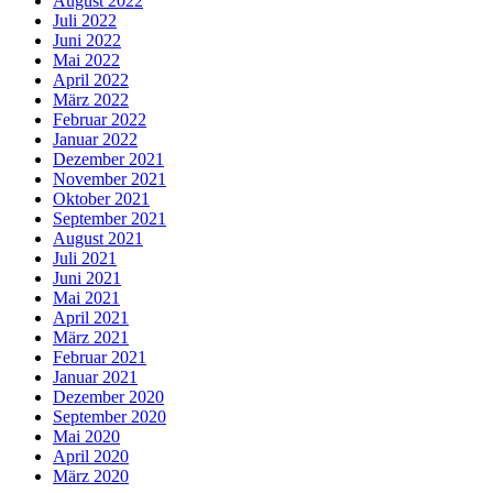
August 2022
Juli 2022
Juni 2022
Mai 2022
April 2022
März 2022
Februar 2022
Januar 2022
Dezember 2021
November 2021
Oktober 2021
September 2021
August 2021
Juli 2021
Juni 2021
Mai 2021
April 2021
März 2021
Februar 2021
Januar 2021
Dezember 2020
September 2020
Mai 2020
April 2020
März 2020