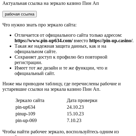
Актуальная ссылка на зеркало казино Пин Ап
рабочая ссылка
Что нужно знать про зеркало сайта:
Отличается от официального сайта только адресом:
https://www.pin-up634.com/
вместо
https://pin-up.casino/
.
Такая же надежная защита данных, как и на
официальном сайте.
Сохраняет доступ к профилю без повторной
регистрации.
Имеет тот же дизайн и те же функции, что и
официальный сайт.
Ниже мы приводим таблицу, где перечислены рабочие и
устаревшие ссылки на зеркала казино Пин Ап.
Зеркало сайта
Дата проверки
pin-up634
24.10.23
pinup-109
15.10.23
pin-up-069
7.10.23
Чтобы найти рабочее зеркало, воспользуйтесь одним из