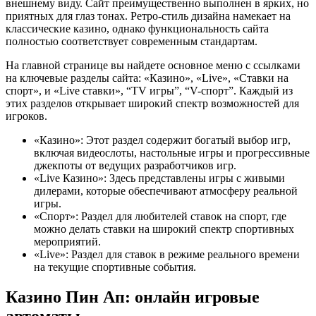
внешнему виду. Сайт преимущественно выполнен в ярких, но
приятных для глаз тонах. Ретро-стиль дизайна намекает на
классические казино, однако функциональность сайта
полностью соответствует современным стандартам.
На главной странице вы найдете основное меню с ссылками
на ключевые разделы сайта: «Казино», «Live», «Ставки на
спорт», и «Live ставки», “TV игры”, “V-спорт”. Каждый из
этих разделов открывает широкий спектр возможностей для
игроков.
«Казино»: Этот раздел содержит богатый выбор игр,
включая видеослоты, настольные игры и прогрессивные
джекпоты от ведущих разработчиков игр.
«Live Казино»: Здесь представлены игры с живыми
дилерами, которые обеспечивают атмосферу реальной
игры.
«Спорт»: Раздел для любителей ставок на спорт, где
можно делать ставки на широкий спектр спортивных
мероприятий.
«Live»: Раздел для ставок в режиме реального времени
на текущие спортивные события.
Казино Пин Ап: онлайн игровые
автоматы