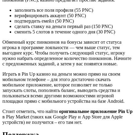
заполнить все поля профиля (55 PNC)
верифицировать аккаунт (50 PNC)
подтвердить емейл (50 PNC)
сделать ставку на деньги первый раз (150 PNC)
сменить 5 слотов в течение одного дня (30 PNC)
Обменный курс пинкоинов на бонусы зависит от статуса
игрока в программе лояльности — чем выше статус, тем
выгоднее курс. Чтобы получить следующий статус, игроку
нужно набрать определенное количество пинкоинов. Начните
с предложенных заданий, а затем у вас появятся новые.
Играть в Pin Up казино на деньги можно прямо на своем
мобильном телефоне – для этого достаточно скачать
мобильное приложение, которое позволяет не только
запускать слоты, пополнять баланс, выводить средства и
пользоваться всеми другими возможностями игровой
площадки прямо с мобильного устройства на базе Android.
Стоит отметить, что найти
оригинальное приложение Pin Up
в Play Market (таких как Google Play и App Store для Apple
устройств) не получится – его там нет.
Поддержка