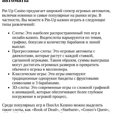
Pin Up Casino предлагает широкий спектр игровых автоматов,
включая новинки и самые популярные на рынки игры. В
частности, Вы можете в Pin-Up казино играть в следующие
типы развлечений:
Слоты: Это наиболее распространенный тип игр в
онлайн-казино. Видеослоты варьируются по темам,
графике, бонусам и количеству барабанов и линий
выплат.
Прогрессивные слоты: Это игровые автоматы с
джекпотами, которые растут с каждой ставкой,
сделанной игроками. Таким образом, суммы выигрыша
могут достигать огромных размеров и превратить
обычного игрока в миллионера.
Классические игры: Эти игры имитируют
традиционные однорукие бандиты с фруктовыми
символами и 3 барабанами.
3D-слоты: Это современные игры со сложной графикой
и анимацией, которые обеспечивают более глубокое
погружение в игровой процесс.
Среди популярных игр в ПинАп Казино можно выделить
такие слоты, как «Book of Dead», «Starburst», «Gonzo’s Quest»,