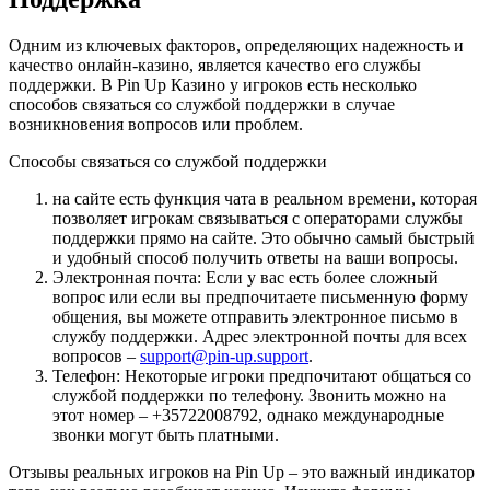
Одним из ключевых факторов, определяющих надежность и
качество онлайн-казино, является качество его службы
поддержки. В Pin Up Казино у игроков есть несколько
способов связаться со службой поддержки в случае
возникновения вопросов или проблем.
Способы связаться со службой поддержки
на сайте есть функция чата в реальном времени, которая
позволяет игрокам связываться с операторами службы
поддержки прямо на сайте. Это обычно самый быстрый
и удобный способ получить ответы на ваши вопросы.
Электронная почта: Если у вас есть более сложный
вопрос или если вы предпочитаете письменную форму
общения, вы можете отправить электронное письмо в
службу поддержки. Адрес электронной почты для всех
вопросов –
support@pin-up.support
.
Телефон: Некоторые игроки предпочитают общаться со
службой поддержки по телефону. Звонить можно на
этот номер – +35722008792, однако международные
звонки могут быть платными.
Отзывы реальных игроков на Pin Up – это важный индикатор