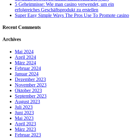
5 Geheimnisse: Wie man casino verwendet, um ein
erfolgreiches Geschäftsprodukt zu erstellen
Super Easy Simple Ways The Pros Use To Promote casino
Recent Comments
Archives
Mai 2024
April 2024
März 2024
Februar 2024
Januar 2024
Dezember 2023
November 2023
Oktober 2023
September 2023
August 2023
Juli 2023
Juni 2023
Mai 2023
April 2023
März 2023
Februar 2023