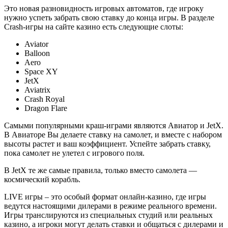
Это новая разновидность игровых автоматов, где игроку
нужно успеть забрать свою ставку до конца игры. В разделе
Crash-игры на сайте казино есть следующие слоты:
Aviator
Balloon
Aero
Space XY
JetX
Aviatrix
Crash Royal
Dragon Flare
Самыми популярными краш-играми являются Авиатор и JetX.
В Авиаторе Вы делаете ставку на самолет, и вместе с набором
высоты растет и ваш коэффициент. Успейте забрать ставку,
пока самолет не улетел с игрового поля.
В JetX те же самые правила, только вместо самолета —
космический корабль.
LIVE игры – это особый формат онлайн-казино, где игры
ведутся настоящими дилерами в режиме реального времени.
Игры транслируются из специальных студий или реальных
казино, а игроки могут делать ставки и общаться с дилерами и