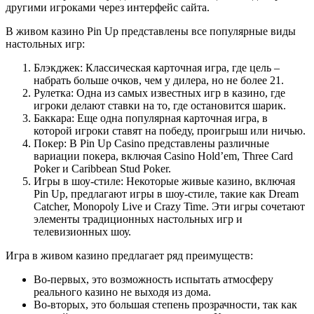
другими игроками через интерфейс сайта.
В живом казино Pin Up представлены все популярные виды
настольных игр:
Блэкджек: Классическая карточная игра, где цель –
набрать больше очков, чем у дилера, но не более 21.
Рулетка: Одна из самых известных игр в казино, где
игроки делают ставки на то, где остановится шарик.
Баккара: Еще одна популярная карточная игра, в
которой игроки ставят на победу, проигрыш или ничью.
Покер: В Pin Up Casino представлены различные
вариации покера, включая Casino Hold’em, Three Card
Poker и Caribbean Stud Poker.
Игры в шоу-стиле: Некоторые живые казино, включая
Pin Up, предлагают игры в шоу-стиле, такие как Dream
Catcher, Monopoly Live и Crazy Time. Эти игры сочетают
элементы традиционных настольных игр и
телевизионных шоу.
Игра в живом казино предлагает ряд преимуществ:
Во-первых, это возможность испытать атмосферу
реального казино не выходя из дома.
Во-вторых, это большая степень прозрачности, так как