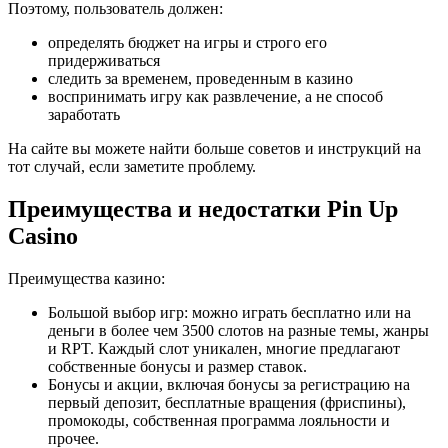
Поэтому, пользователь должен:
определять бюджет на игры и строго его
придерживаться
следить за временем, проведенным в казино
воспринимать игру как развлечение, а не способ
заработать
На сайте вы можете найти больше советов и инструкций на
тот случай, если заметите проблему.
Преимущества и недостатки Pin Up
Casino
Преимущества казино:
Большой выбор игр: можно играть бесплатно или на
деньги в более чем 3500 слотов на разные темы, жанры
и RPT. Каждый слот уникален, многие предлагают
собственные бонусы и размер ставок.
Бонусы и акции, включая бонусы за регистрацию на
первый депозит, бесплатные вращения (фриспины),
промокоды, собственная программа лояльности и
прочее.