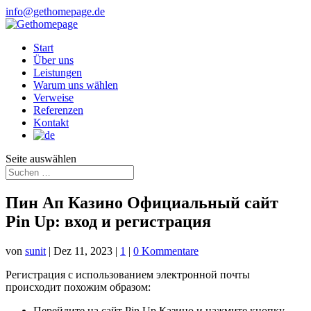
info@gethomepage.de
Start
Über uns
Leistungen
Warum uns wählen
Verweise
Referenzen
Kontakt
Seite auswählen
Пин Ап Казино Официальный сайт
Pin Up: вход и регистрация
von
sunit
|
Dez 11, 2023
|
1
|
0 Kommentare
Регистрация с использованием электронной почты
происходит похожим образом:
Перейдите на сайт Pin Up Казино и нажмите кнопку