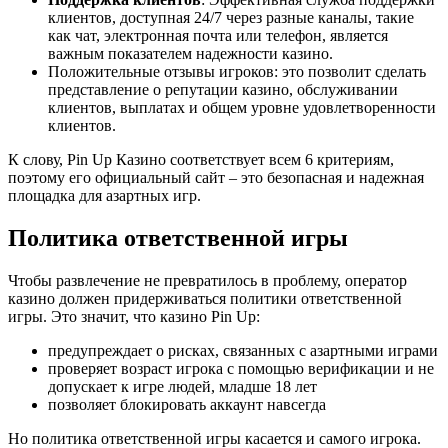
клиентов, доступная 24/7 через разные каналы, такие
как чат, электронная почта или телефон, является
важным показателем надежности казино.
Положительные отзывы игроков: это позволит сделать
представление о репутации казино, обслуживании
клиентов, выплатах и общем уровне удовлетворенности
клиентов.
К слову, Pin Up Казино соответствует всем 6 критериям,
поэтому его официальный сайт – это безопасная и надежная
площадка для азартных игр.
Политика ответственной игры
Чтобы развлечение не превратилось в проблему, оператор
казино должен придерживаться политики ответственной
игры. Это значит, что казино Pin Up:
предупреждает о рисках, связанных с азартными играми
проверяет возраст игрока с помощью верификации и не
допускает к игре людей, младше 18 лет
позволяет блокировать аккаунт навсегда
Но политика ответственной игры касается и самого игрока.