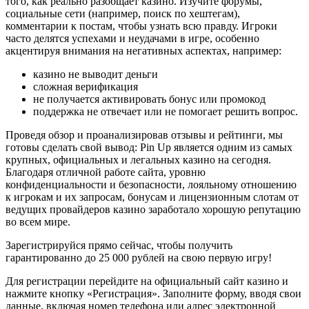
того, как реально разобщает казино. Изучите форумы,
социальные сети (например, поиск по хештегам),
комментарии к постам, чтобы узнать всю правду. Игроки
часто делятся успехами и неудачами в игре, особенно
акцентируя внимания на негативных аспектах, например:
казино не выводит деньги
сложная верификация
не получается активировать бонус или промокод
поддержка не отвечает или не помогает решить вопрос.
Проведя обзор и проанализировав отзывы и рейтинги, мы
готовы сделать свой вывод: Pin Up является одним из самых
крупных, официальных и легальных казино на сегодня.
Благодаря отличной работе сайта, уровню
конфиденциальности и безопасности, лояльному отношению
к игрокам и их запросам, бонусам и лицензионным слотам от
ведущих провайдеров казино заработало хорошую репутацию
во всем мире.
Зарегистрируйся прямо сейчас, чтобы получить
гарантированно до 25 000 рублей на свою первую игру!
Для регистрации перейдите на официальный сайт казино и
нажмите кнопку «Регистрация». Заполните форму, вводя свои
данные, включая номер телефона или адрес электронной