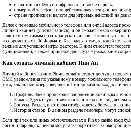
из латинских букв и цифр логин, а также пароль;
номер моб.телефона или действующая электронная почта;
страна прописки и валюта для игровых действий на день
Далее с помощью мобильного телефона или e-mail адреса проход
личный кабинет (учетная запись), и он сможет смело совершит
валюте и тем самым начать запускать игровые машины на нас
и современных в 3d Формате. Благодаря этому, каждый пользов
важные для успешной игры факторы. К ним относятся: теорет
функционалки, а также приятное для слуха музыкальное сопро
Как создать личный кабинет Пин Ап
Личный кабинет казино Pin-up онлайн станет доступен новым 
СМС уведомления по указанному номеру мобильного телефона 
того, как новый юзер совершит в Пин-ап казино вход в личны
Профиль. Здесь происходит заполнение новичком лично
Баланс. Здесь осуществляются депозиты и вывод денежны
Бонусы. Раздел, в котором отображаются бонусы и акции
История ставок. В данном разделе гемблеры могут споко
Если при тех или иных обстоятельствах в Pin up casino вход 
логин и пароль), клиенты могут 24/7 обратиться за быстрой п