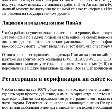
португальском языках. Легальность работы Пин Ап казино в Ро
данный момент не доступно по прямой ссылке геймерам из Исп
запрещены на государственном уровне.
Лицензия и владелец казино ПинАп
Чтобы работа осуществлялась на легальном уровне, была получ
Эта комиссия по выдаче лицензий есть одной из самых надежн
лицензии данного интернет-казино расположена в футере офиц
важного документа. Стоит выделить и тот факт, что оператору
Относительно сегодняшнего владельца Пин ап казино онлайн, то
платежным агентом есть компания B.W.I. BLACK-WOOD LTD ра
возможность многим уже совершеннолетним клиентам (+18) со
персональные и даже платежные данные. Все вышеперечисленн
Регистрация и верификация на сайте к
Чтобы самим на все 100% убедиться во всех привилегиях данн
сделать одно простое действие, а именно зарегистрироваться в
аудитория. Для начала прохождения регистрации стоит нажат
части экрана. Регистрация на игровой площадке онлайн Pin up
почты или мобильного номера с заполнением полей небольшой