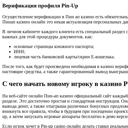
Верификация профиля Pin-Up
Осуществление верификации в Пин ап казино есть обязательным
Пинап казино онлайн это некая актуализация персональных да
В личном кабинете каждого клиента есть специальный раздел 
важных для этой процедуры документов, как:
основные страницы книжного паспорта;
ИНН;
лицевая часть банковской карты/скрин Е-кошелька.
После того, как будет произведена необходимая в казино вери
настоящие средства, а также гарантированный вывод выигры
С чего начать новому игроку в казино P
На веб-сайте онлайн Пин-ап казино официальный сайт каждый
разделе. Это достаточно простая и стандартная инструкция. О
вывода денег, а также отыгрыша различных бонусных предлож
вникнуть все правила, чтобы в будущем при посещении проект
up, а затем запускать игровые аппараты бесплатно в демо верси
Если игрок хочет в Pin-up casino онлайн делать ставки реальн