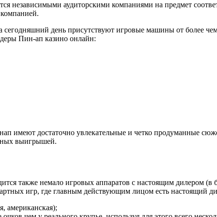
яется независимыми аудиторскими компаниями на предмет соотв
 компанией.
 сегодняшний день присутствуют игровые машины от более чем
йдеры Пин-ап казино онлайн:
нап имеют достаточно увлекательные и четко продуманные сюж
ьных выигрышей.
одится также немало игровых аппаратов с настоящим дилером (в
зартных игр, где главным действующим лицом есть настоящий д
я, американская);
очков чем у реального крупье, используя для этого всего нескол