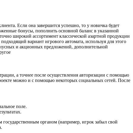
лиента. Если она завершится успешно, то у новичка будет
дложенные бонусы, пополнить основной баланс в указанной
аточно широкий ассортимент классической азартной продукции
 подходящий вариант игрового автомата, используя для этого
бонусных и акционных предложений, дополнительной
ругое
трации, а точнее после осуществления авторизации с помощью
оекте можно и с помощью некоторых социальных сетей. После
иальное поле.
зультатах.
ым государственным органом (например, игрок забыл свой
.