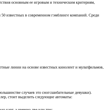
етствия основным ее игровым и техническим критериям,
 50 известных в современном гэмблинге компаний. Среди
етные линии на основе известных кинолент и мультфильмов,
 большинстве случаев это сногсшибательные девушки).
илер, стоит выделить следующие автоматы:
ько карт, а именно две или три;