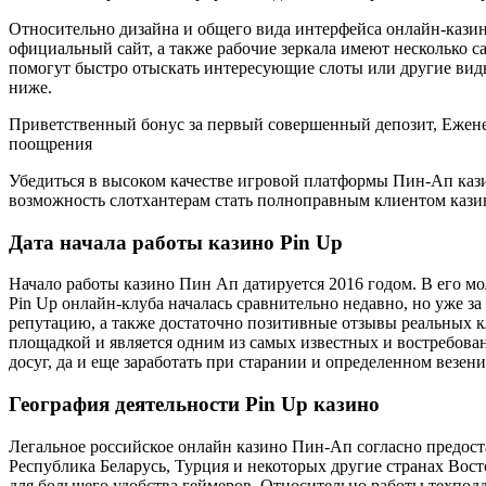
Относительно дизайна и общего вида интерфейса онлайн-казино
официальный сайт, а также рабочие зеркала имеют несколько 
помогут быстро отыскать интересующие слоты или другие виды
ниже.
Приветственный бонус за первый совершенный депозит, Ежене
поощрения
Убедиться в высоком качестве игровой платформы Пин-Ап каз
возможность слотхантерам стать полноправным клиентом казин
Дата начала работы казино Pin Up
Начало работы казино Пин Ап датируется 2016 годом. В его м
Pin Up онлайн-клуба началась сравнительно недавно, но уже з
репутацию, а также достаточно позитивные отзывы реальных к
площадкой и является одним из самых известных и востребова
досуг, да и еще заработать при старании и определенном везен
География деятельности Pin Up казино
Легальное российское онлайн казино Пин-Ап согласно предост
Республика Беларусь, Турция и некоторых другие странах Вост
для большего удобства геймеров. Относительно работы техподд