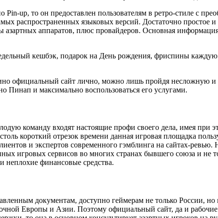
 Pin-up, то он предоставлен пользователям в ретро-стиле с пре
самых распространенных языковых версий. Достаточно простое и
 азартных аппаратов, плюс провайдеров. Основная информация 
дельный кешбэк, подарок на День рождения, фриспины каждую с
ино официальный сайт лично, можно лишь пройдя несложную и 
о Пинап и максимально воспользоваться его услугами.
олодую команду входят настоящие профи своего дела, имея при э
а столь короткий отрезок времени данная игровая площадка поль
лиентов и экспертов современного гэмблинга на сайтах-ревью.
нных игровых сервисов во многих странах бывшего союза и не т
ии неплохие финансовые средства.
авленным документам, доступно геймерам не только России, но 
очной Европы и Азии. Поэтому официальный сайт, да и рабочие 
ержки, то она в основном консультирует азартных игроков на р