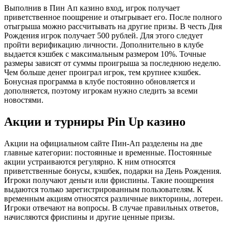
Выполнив в Пин Ап казино вход, игрок получает
приветственное поощрение и отыгрывает его. После полного
отыгрыша можно рассчитывать на другие призы. В честь Дня
Рождения игрок получает 500 рублей. Для этого следует
пройти верификацию личности. Дополнительно в клубе
выдается кэшбек с максимальным размером 10%. Точные
размеры зависят от суммы проигрыша за последнюю неделю.
Чем больше денег проиграл игрок, тем крупнее кэшбек.
Бонусная программа в клубе постоянно обновляется и
дополняется, поэтому игрокам нужно следить за всеми
новостями.
Акции и турниры Pin Up казино
Акции на официальном сайте Пин-Ап разделены на две
главные категории: постоянные и временные. Постоянные
акции устраиваются регулярно. К ним относятся
приветственные бонусы, кэшбек, подарки на День Рождения.
Игроки получают деньги или фриспины. Такие поощрения
выдаются только зарегистрированным пользователям. К
временным акциям относятся различные викторины, лотереи.
Игроки отвечают на вопросы. В случае правильных ответов,
начисляются фриспины и другие ценные призы.