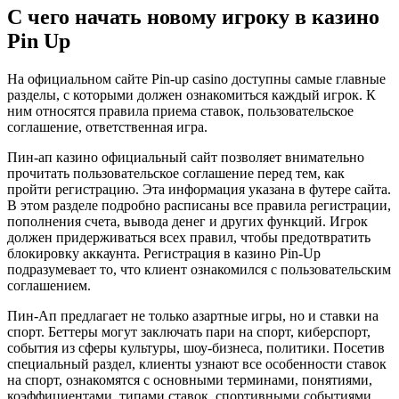
С чего начать новому игроку в казино
Pin Up
На официальном сайте Pin-up casino доступны самые главные
разделы, с которыми должен ознакомиться каждый игрок. К
ним относятся правила приема ставок, пользовательское
соглашение, ответственная игра.
Пин-ап казино официальный сайт позволяет внимательно
прочитать пользовательское соглашение перед тем, как
пройти регистрацию. Эта информация указана в футере сайта.
В этом разделе подробно расписаны все правила регистрации,
пополнения счета, вывода денег и других функций. Игрок
должен придерживаться всех правил, чтобы предотвратить
блокировку аккаунта. Регистрация в казино Pin-Up
подразумевает то, что клиент ознакомился с пользовательским
соглашением.
Пин-Ап предлагает не только азартные игры, но и ставки на
спорт. Беттеры могут заключать пари на спорт, киберспорт,
события из сферы культуры, шоу-бизнеса, политики. Посетив
специальный раздел, клиенты узнают все особенности ставок
на спорт, ознакомятся с основными терминами, понятиями,
коэффициентами, типами ставок, спортивными событиями.