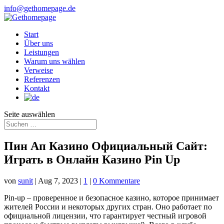
info@gethomepage.de
Start
Über uns
Leistungen
Warum uns wählen
Verweise
Referenzen
Kontakt
Seite auswählen
Пин Ап Казино Официальный Сайт:
Играть в Онлайн Казино Pin Up
von
sunit
|
Aug 7, 2023
|
1
|
0 Kommentare
Pin-up – проверенное и безопасное казино, которое принимает
жителей России и некоторых других стран. Оно работает по
официальной лицензии, что гарантирует честный игровой