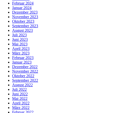
Februar 2024
Januar 2024
Dezember 2023
November 2023
Oktober 2023
September 2023
August 2023
Juli 2023
Juni 2023
Mai 2023
April 2023
März 2023
Februar 2023
Januar 2023
Dezember 2022
November 2022
Oktober 2022
September 2022
August 2022
Juli 2022
Juni 2022
Mai 2022
April 2022
März 2022
Februar 2022