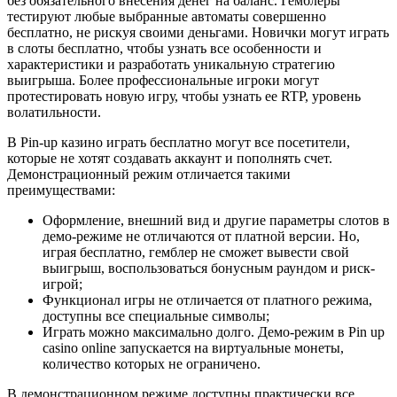
без обязательного внесения денег на баланс. Гемблеры
тестируют любые выбранные автоматы совершенно
бесплатно, не рискуя своими деньгами. Новички могут играть
в слоты бесплатно, чтобы узнать все особенности и
характеристики и разработать уникальную стратегию
выигрыша. Более профессиональные игроки могут
протестировать новую игру, чтобы узнать ее RTP, уровень
волатильности.
В Pin-up казино играть бесплатно могут все посетители,
которые не хотят создавать аккаунт и пополнять счет.
Демонстрационный режим отличается такими
преимуществами:
Оформление, внешний вид и другие параметры слотов в
демо-режиме не отличаются от платной версии. Но,
играя бесплатно, гемблер не сможет вывести свой
выигрыш, воспользоваться бонусным раундом и риск-
игрой;
Функционал игры не отличается от платного режима,
доступны все специальные символы;
Играть можно максимально долго. Демо-режим в Pin up
casino online запускается на виртуальные монеты,
количество которых не ограничено.
В демонстрационном режиме доступны практически все