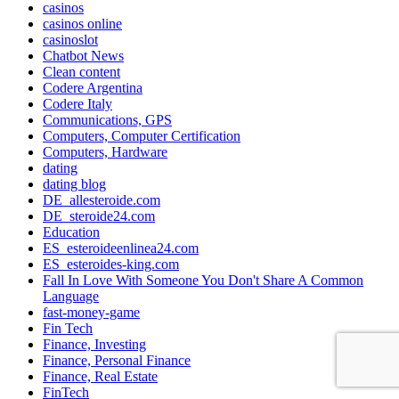
casinos
casinos online
casinoslot
Chatbot News
Clean content
Codere Argentina
Codere Italy
Communications, GPS
Computers, Computer Certification
Computers, Hardware
dating
dating blog
DE_allesteroide.com
DE_steroide24.com
Education
ES_esteroideenlinea24.com
ES_esteroides-king.com
Fall In Love With Someone You Don't Share A Common
Language
fast-money-game
Fin Tech
Finance, Investing
Finance, Personal Finance
Finance, Real Estate
FinTech