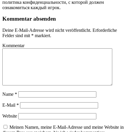
политика конфиденциальности, с которой должен
ознакомиться каждый игрок.
Kommentar absenden
Deine E-Mail-Adresse wird nicht veröffentlicht.
Erforderliche
Felder sind mit
*
markiert.
Kommentar
Name
*
E-Mail
*
Website
Meinen Namen, meine E-Mail-Adresse und meine Website in