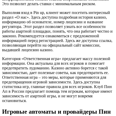
Это позволит делать ставки с минимальным риском.
Выполняя вход в Pin up, клиент может посетить интересный
раздел «О нас». Здесь доступна подробная история казино,
информацию об основателе, номер лицензии и название
регулятора. Этот раздел позволяет узнать все особенности
работы азартной площадки, понять, что она работает честно и
законно. Рекомендуется ознакомиться с предложенной
информацией перед регистрацией. Здесь же доступна ссылка,
позволяющая перейти на официальный сайт комиссии,
выдавшей лицензию казино.
Категория «Ответственная игра» предлагает массу полезной
информации. Она актуальна для всех игроков и помогает
предотвратить лудоманию. Казино активно борется с такой
зависимостью, дает полезные советы, как предотвратить ее.
Ответственная игра – это меры, которые применяются для
предотвращения игровой зависимости. Здесь доступна
статистика игр, главные правила для всех игроков. Клуб Пин
Ап в России предлагает помощь тем игрокам, которые имеют
зависимость от азартной игры, и не могут вовремя
остановиться.
Игровые автоматы и провайдеры Пин