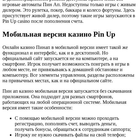
игровые автоматы Пин Ап. Недоступны только игры с живым
дилером. Это рулетка, покер, баккара и колесо фортуны. Здесь
присутствует живой дилер, поэтому такие игры запускаются в
Pin Up casino после пополнения счета.
Мобильная версия казино Pin Up
Онлайн казино Пинап в мобильной версии имеет такой же
функционал и интерфейс, как и в десктопной. Но
официальный сайт запускается не на компьютере, а на
смартфоне. Игрок получает возможность поиграть в игры в
любом месте, не привязываясь к домашней обстановке и
компьютеру. Все элементы управления, разделы расположены
на привычных местах, как и на официальном сайте.
Пин ап казино мобильная версия запускается без скачивания
приложения. Она подходит для разных смартфонов,
работающих на любой операционной системе. Мобильная
версия имеет такие особенности:
С помощью мобильной версии можно проходить
регистрацию, пополнять счет, выводить деньги,
получать бонусы, обращаться к сотрудникам саппорта;
Игроку не нужно скачивать файлы на свой телефон;