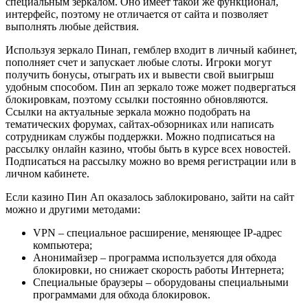
специальным зеркалом. Оно имеет такой же функционал,
интерфейс, поэтому не отличается от сайта и позволяет
выполнять любые действия.
Используя зеркало Пинап, гемблер входит в личный кабинет,
пополняет счет и запускает любые слоты. Игроки могут
получить бонусы, отыграть их и вывести свой выигрыш
удобным способом. Пин ап зеркало тоже может подвергаться
блокировкам, поэтому ссылки постоянно обновляются.
Ссылки на актуальные зеркала можно подобрать на
тематических форумах, сайтах-обзорниках или написать
сотрудникам службы поддержки. Можно подписаться на
рассылку онлайн казино, чтобы быть в курсе всех новостей.
Подписаться на рассылку можно во время регистрации или в
личном кабинете.
Если казино Пин Ап оказалось заблокировано, зайти на сайт
можно и другими методами:
VPN – специальное расширение, меняющее IP-адрес
компьютера;
Анонимайзер – программа используется для обхода
блокировки, но снижает скорость работы Интернета;
Специальные браузеры – оборудованы специальными
программами для обхода блокировок.