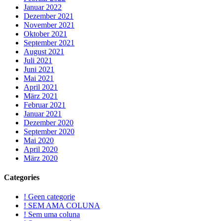
Januar 2022
Dezember 2021
November 2021
Oktober 2021
September 2021
August 2021
Juli 2021
Juni 2021
Mai 2021
April 2021
März 2021
Februar 2021
Januar 2021
Dezember 2020
September 2020
Mai 2020
April 2020
März 2020
Categories
! Geen categorie
! SEM AMA COLUNA
! Sem uma coluna