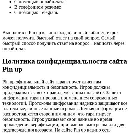
С помощью онлайн-чата;
В телефонном режиме;
С помощью Telegram.
Выполнив в Pin up казино вход в личный кабинет, игрок
может получить быстрый ответ на свой вопрос. Самый
быстрый способ получить ответ на вопрос – написать через
онлайн-чат.
Политика конфиденциальности сайта
Pin up
Pin up официальный сайт гарантирует клиентам
конфиденциальность и безопасность. Игрок должны
придерживаться всех правил, указанных на сайте. Защита
информации гарантирована применением современных
технологий. Протоколы шифрования надежно защищают все
платежные, личные данные игроков. Личная информация не
распространяется сторонним лицам, что гарантирует
безопасность. Игрок указывает свои данные во время
прохождения верификации, при выводе выигрыша или для
подтверждения возраста. На сайте Pin up казино есть