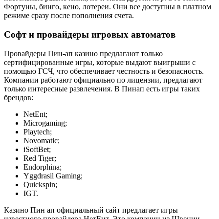
Фортуны, бинго, кено, лотереи. Они все доступны в платном
режиме сразу после пополнения счета.
Софт и провайдеры игровых автоматов
Провайдеры Пин-ап казино предлагают только
сертифицированные игры, которые выдают выигрыши с
помощью ГСЧ, что обеспечивает честность и безопасность.
Компании работают официально по лицензии, предлагают
только интересные развлечения. В Пинап есть игры таких
брендов:
NetEnt;
Microgaming;
Playtech;
Novomatic;
iSoftBet;
Red Tiger;
Endorphina;
Yggdrasil Gaming;
Quickspin;
IGT.
Казино Пин ап официальный сайт предлагает игры
известного провайдера НетЕнт. Это компании из Швеции,