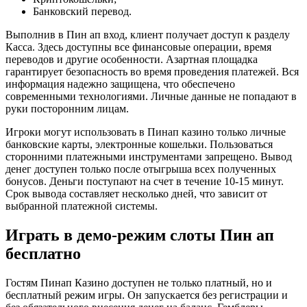
Банковский перевод.
Выполнив в Пин ап вход, клиент получает доступ к разделу
Касса. Здесь доступны все финансовые операции, время
переводов и другие особенности. Азартная площадка
гарантирует безопасность во время проведения платежей. Вся
информация надежно защищена, что обеспечено
современными технологиями. Личные данные не попадают в
руки посторонним лицам.
Игроки могут использовать в Пинап казино только личные
банковские карты, электронные кошельки. Пользоваться
сторонними платежными инструментами запрещено. Вывод
денег доступен только после отыгрыша всех полученных
бонусов. Деньги поступают на счет в течение 10-15 минут.
Срок вывода составляет несколько дней, что зависит от
выбранной платежной системы.
Играть в демо-режим слоты Пин ап
бесплатно
Гостям Пинап Казино доступен не только платный, но и
бесплатный режим игры. Он запускается без регистрации и