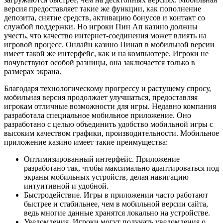
версия предоставляет такие же функции, как пополнение
депозита, снятие средств, активацию бонусов и контакт со
службой поддержки. Но игроки Пин Ап казино должны
учесть, что качество интернет-соединения может влиять на
игровой процесс. Онлайн казино Пинап в мобильной версии
имеет такой же интерфейс, как и на компьютере. Игроки не
почувствуют особой разницы, она заключается только в
размерах экрана.
Благодаря технологическому прогрессу и растущему спросу,
мобильная версия продолжает улучшаться, предоставляя
игрокам отличные возможности для игры. Недавно компания
разработала специальное мобильное приложение. Оно
разработано с целью объединить удобство мобильной игры с
высоким качеством графики, производительности. Мобильное
приложение казино имеет такие преимущества:
Оптимизированный интерфейс. Приложение
разработано так, чтобы максимально адаптироваться под
экраны мобильных устройств, делая навигацию
интуитивной и удобной.
Быстродействие. Игры в приложении часто работают
быстрее и стабильнее, чем в мобильной версии сайта,
ведь многие данные хранятся локально на устройстве.
Уведомления. Игроки могут получать уведомления о