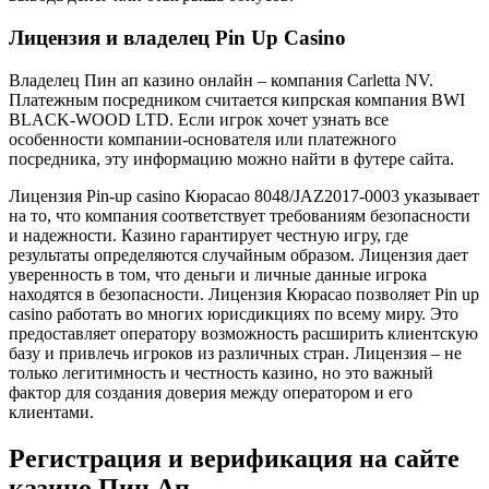
Лицензия и владелец Pin Up Casino
Владелец Пин ап казино онлайн – компания Carletta NV.
Платежным посредником считается кипрская компания BWI
BLACK-WOOD LTD. Если игрок хочет узнать все
особенности компании-основателя или платежного
посредника, эту информацию можно найти в футере сайта.
Лицензия Pin-up casino Кюрасао 8048/JAZ2017-0003 указывает
на то, что компания соответствует требованиям безопасности
и надежности. Казино гарантирует честную игру, где
результаты определяются случайным образом. Лицензия дает
уверенность в том, что деньги и личные данные игрока
находятся в безопасности. Лицензия Кюрасао позволяет Pin up
casino работать во многих юрисдикциях по всему миру. Это
предоставляет оператору возможность расширить клиентскую
базу и привлечь игроков из различных стран. Лицензия – не
только легитимность и честность казино, но это важный
фактор для создания доверия между оператором и его
клиентами.
Регистрация и верификация на сайте
казино Пин Ап