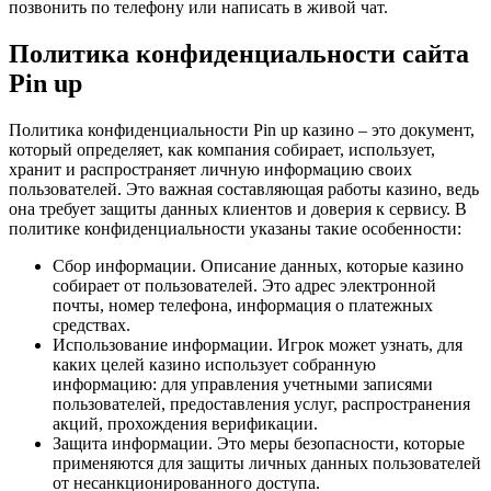
позвонить по телефону или написать в живой чат.
Политика конфиденциальности сайта
Pin up
Политика конфиденциальности Pin up казино – это документ,
который определяет, как компания собирает, использует,
хранит и распространяет личную информацию своих
пользователей. Это важная составляющая работы казино, ведь
она требует защиты данных клиентов и доверия к сервису. В
политике конфиденциальности указаны такие особенности:
Сбор информации. Описание данных, которые казино
собирает от пользователей. Это адрес электронной
почты, номер телефона, информация о платежных
средствах.
Использование информации. Игрок может узнать, для
каких целей казино использует собранную
информацию: для управления учетными записями
пользователей, предоставления услуг, распространения
акций, прохождения верификации.
Защита информации. Это меры безопасности, которые
применяются для защиты личных данных пользователей
от несанкционированного доступа.