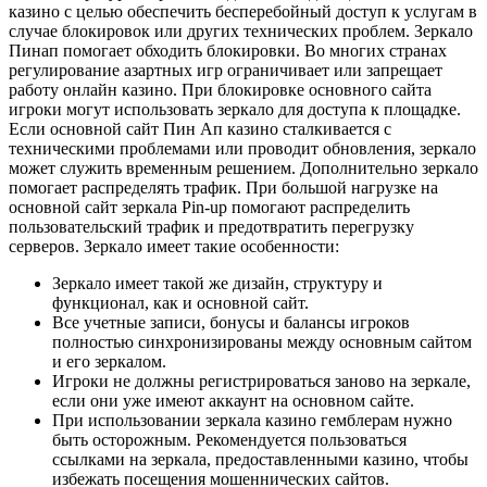
казино с целью обеспечить бесперебойный доступ к услугам в
случае блокировок или других технических проблем. Зеркало
Пинап помогает обходить блокировки. Во многих странах
регулирование азартных игр ограничивает или запрещает
работу онлайн казино. При блокировке основного сайта
игроки могут использовать зеркало для доступа к площадке.
Если основной сайт Пин Ап казино сталкивается с
техническими проблемами или проводит обновления, зеркало
может служить временным решением. Дополнительно зеркало
помогает распределять трафик. При большой нагрузке на
основной сайт зеркала Pin-up помогают распределить
пользовательский трафик и предотвратить перегрузку
серверов. Зеркало имеет такие особенности:
Зеркало имеет такой же дизайн, структуру и
функционал, как и основной сайт.
Все учетные записи, бонусы и балансы игроков
полностью синхронизированы между основным сайтом
и его зеркалом.
Игроки не должны регистрироваться заново на зеркале,
если они уже имеют аккаунт на основном сайте.
При использовании зеркала казино гемблерам нужно
быть осторожным. Рекомендуется пользоваться
ссылками на зеркала, предоставленными казино, чтобы
избежать посещения мошеннических сайтов.