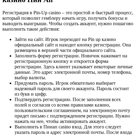
Регистрация в Pin-Up casino – это простой и быстрый процесс,
который позволит гемблеру начать игру, получать бонусы и
выводить выигрыши. Чтобы создать аккаунт, нужно пошагово
выполнить такие действия:
Зайти на сайт. Игрок переходит на Pin up казино
официальный сайт и находит кнопку регистрации. Она
размещена в верхней части официального сайта.
Заполнить форму регистрации. Новичок нажимает на
регистрационную кнопку и откроется форма
регистрации. Здесь клиент указывает некоторые личные
данные. Это адрес электронной почты, номер телефона,
выбор валюты.
Придумать пароль. Игрок обязательно выбирает
надежный пароль для своего аккаунта. Пароль состоит
из букв и цифр.
Подтвердить регистрацию. После заполнения всех
полей и согласия со всеми правилами казино,
пользовательским соглашением, на электронную почту
придет письмо с подтверждением регистрации. Нужно
нажать на нее, чтобы активировать аккаунт.
Выполнить в Пинап casino вход. Для этого следует
указать пароль и адрес электронной почты. После входа