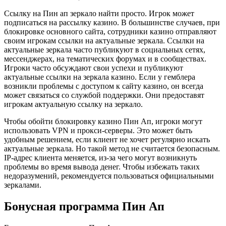
Ссылку на Пин ап зеркало найти просто. Игрок может
подписаться на рассылку казино. В большинстве случаев, при
блокировке основного сайта, сотрудники казино отправляют
своим игрокам ссылки на актуальные зеркала. Ссылки на
актуальные зеркала часто публикуют в социальных сетях,
мессенджерах, на тематических форумах и в сообществах.
Игроки часто обсуждают свои успехи и публикуют
актуальные ссылки на зеркала казино. Если у гемблера
возникли проблемы с доступом к сайту казино, он всегда
может связаться со службой поддержки. Они предоставят
игрокам актуальную ссылку на зеркало.
Чтобы обойти блокировку казино Пин Ап, игроки могут
использовать VPN и прокси-серверы. Это может быть
удобным решением, если клиент не хочет регулярно искать
актуальные зеркала. Но такой метод не считается безопасным.
IP-адрес клиента меняется, из-за чего могут возникнуть
проблемы во время вывода денег. Чтобы избежать таких
недоразумений, рекомендуется пользоваться официальными
зеркалами.
Бонусная программа Пин Ап