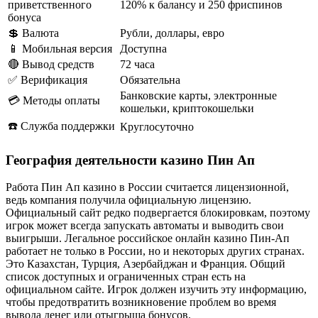
приветственного
120% к балансу и 250 фриспинов
бонуса
💲 Валюта
Рубли, доллары, евро
📱 Мобильная версия
Доступна
🔴 Вывод средств
72 часа
✅ Верификация
Обязательна
Банковские карты, электронные
💳 Методы оплаты
кошельки, криптокошельки
☎️ Служба поддержки
Круглосуточно
География деятельности казино Пин Ап
Работа Пин Ап казино в России считается лицензионной,
ведь компания получила официальную лицензию.
Официальный сайт редко подвергается блокировкам, поэтому
игрок может всегда запускать автоматы и выводить свои
выигрыши. Легальное российское онлайн казино Пин-Ап
работает не только в России, но и некоторых других странах.
Это Казахстан, Турция, Азербайджан и Франция. Общий
список доступных и ограниченных стран есть на
официальном сайте. Игрок должен изучить эту информацию,
чтобы предотвратить возникновение проблем во время
вывода денег или отыгрыша бонусов.