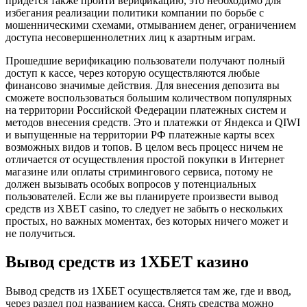
придется также пройти верификацию, это необходимо для
избегания реализации политики компании по борьбе с
мошенническими схемами, отмыванием денег, ограничением
доступа несовершеннолетних лиц к азартным играм.
Прошедшие верификацию пользователи получают полный
доступ к кассе, через которую осуществляются любые
финансово значимые действия. Для внесения депозита вы
сможете воспользоваться большим количеством популярных
на территории Российской Федерации платежных систем и
методов внесения средств. Это и платежки от Яндекса и QIWI
и выпущенные на территории РФ платежные карты всех
возможных видов и топов. В целом весь процесс ничем не
отличается от осуществления простой покупки в Интернет
магазине или оплаты стримингового сервиса, потому не
должен вызывать особых вопросов у потенциальных
пользователей. Если же вы планируете произвести вывод
средств из XBET casino, то следует не забыть о нескольких
простых, но важных моментах, без которых ничего может и
не получиться.
Вывод средств из 1ХБЕТ казино
Вывод средств из 1ХБЕТ осуществляется там же, где и ввод,
через раздел под названием касса. Снять средства можно