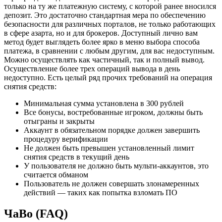
только на ту же платежную систему, с которой ранее вносился
депозит. Это достаточно стандартная мера по обеспечению
безопасности для различных порталов, не только работающих
в сфере азарта, но и для брокеров. Доступный лично вам
метод будет выглядеть более ярко в меню выбора способа
платежа, в сравнении с любым другим, для вас недоступным.
Можно осуществлять как частичный, так и полный вывод.
Осуществление более трех операций вывода в день
недоступно. Есть целый ряд прочих требований на операция
снятия средств:
Минимальная сумма установлена в 300 рублей
Все бонусы, востребованные игроком, должны быть
отыграны и закрыты
Аккаунт в обязательном порядке должен завершить
процедуру верификации
Не должен быть превышен установленный лимит
снятия средств в текущий день
У пользователя не должно быть мульти-аккаунтов, это
считается обманом
Пользователь не должен совершать злонамеренных
действий — таких как попытка взломать ПО
ЧаВо (FAQ)