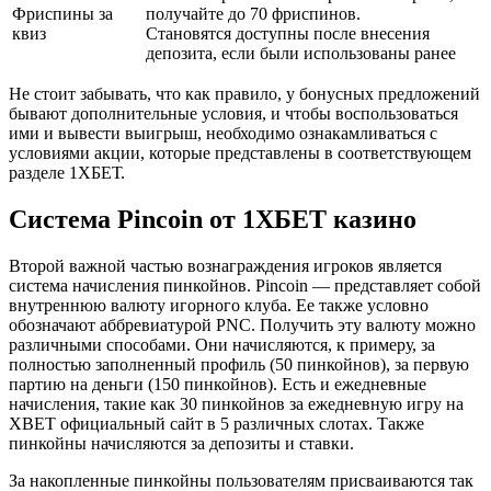
Фриспины за
получайте до 70 фриспинов.
квиз
Становятся доступны после внесения
депозита, если были использованы ранее
Не стоит забывать, что как правило, у бонусных предложений
бывают дополнительные условия, и чтобы воспользоваться
ими и вывести выигрыш, необходимо ознакамливаться с
условиями акции, которые представлены в соответствующем
разделе 1ХБЕТ.
Система Pincoin от 1ХБЕТ казино
Второй важной частью вознаграждения игроков является
система начисления пинкойнов. Pincoin — представляет собой
внутреннюю валюту игорного клуба. Ее также условно
обозначают аббревиатурой PNC. Получить эту валюту можно
различными способами. Они начисляются, к примеру, за
полностью заполненный профиль (50 пинкойнов), за первую
партию на деньги (150 пинкойнов). Есть и ежедневные
начисления, такие как 30 пинкойнов за ежедневную игру на
XBET официальный сайт в 5 различных слотах. Также
пинкойны начисляются за депозиты и ставки.
За накопленные пинкойны пользователям присваиваются так