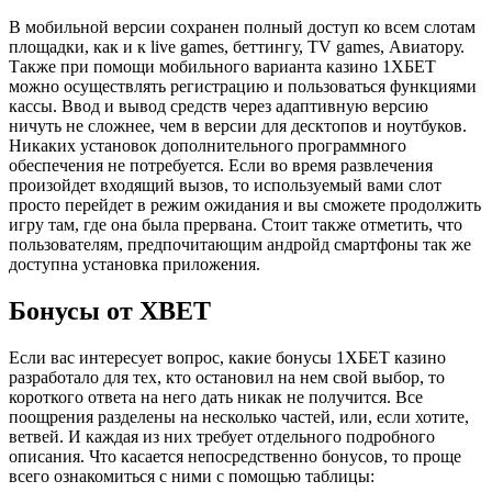
В мобильной версии сохранен полный доступ ко всем слотам
площадки, как и к live games, беттингу, TV games, Авиатору.
Также при помощи мобильного варианта казино 1ХБЕТ
можно осуществлять регистрацию и пользоваться функциями
кассы. Ввод и вывод средств через адаптивную версию
ничуть не сложнее, чем в версии для десктопов и ноутбуков.
Никаких установок дополнительного программного
обеспечения не потребуется. Если во время развлечения
произойдет входящий вызов, то используемый вами слот
просто перейдет в режим ожидания и вы сможете продолжить
игру там, где она была прервана. Стоит также отметить, что
пользователям, предпочитающим андройд смартфоны так же
доступна установка приложения.
Бонусы от XBET
Если вас интересует вопрос, какие бонусы 1ХБЕТ казино
разработало для тех, кто остановил на нем свой выбор, то
короткого ответа на него дать никак не получится. Все
поощрения разделены на несколько частей, или, если хотите,
ветвей. И каждая из них требует отдельного подробного
описания. Что касается непосредственно бонусов, то проще
всего ознакомиться с ними с помощью таблицы: