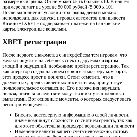
размере выигрыша. Он не может быть больше х10. В нашем
примере лимит на уровне 50 000 рублей (5 000 х 10).
После выполнения условий отыгрыша, деньги можно
использовать для запуска игровых автоматов или вывести.
Казино «1ХБЕТ» поддерживает платежи на банковские
карты, электронные кошельки.
XBET регистрация
После первого знакомства с интерфейсом тем игрокам, что
желают ощутить на себе весь спектр даруемых азартом
эмоций и ощущений, необходимо пройти регистрацию. Так
как оператор создал на своем сервисе атмосферу комфорта,
этот процесс прост и понятен. Стоит отметить, что в
документах, предоставленных посетителям, присутствует
пользовательское соглашение. Его положения нарушать
нельзя, иначе впоследствии могут возникнуть проблемы с
выплатами. Вот основные моменты, о которых следует знать
регистрирующемуся:
Вносите достоверную информацию о своей личности,
иначе возникнут сложности со снятием средств, так как
для этого обязательна процедура верификации личности
Изменение валюты вашего счета невозможно, потому
подходите к ее выбору исходя из того, какая из них