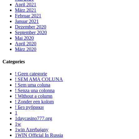
April 2021
März 2021
Februar 2021
Januar 2021
Dezember 2020
September 2020
Mai 2020
April 2020
März 2020
Categories
! Geen categorie
! SEM AMA COLUNA
! Sem uma coluna
! Senza una colonna
! Without a column
! Zonder een kolom
! Без рубрики
1
1daycasino777.org
1w
1win Azerbajany
1WIN Official In Russia