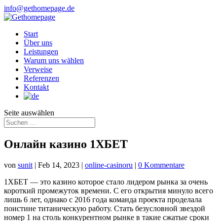
info@gethomepage.de
Start
Über uns
Leistungen
Warum uns wählen
Verweise
Referenzen
Kontakt
Seite auswählen
Онлайн казино 1ХБЕТ
von
sunit
|
Feb 14, 2023
|
online-casinoru
|
0 Kommentare
1ХБЕТ — это казино которое стало лидером рынка за очень
короткий промежуток времени. С его открытия минуло всего
лишь 6 лет, однако с 2016 года команда проекта проделала
поистине титаническую работу. Стать безусловной звездой
номер 1 на столь конкурентном рынке в такие сжатые сроки