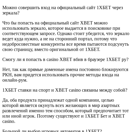
Можно совершить вход на официальный сайт 1ХБЕТ через
зеркала?
Что бы попасть на официальный сайт XBET можно
использовать зеркало, которое выдается в поисковике при
соответствующем запросе. Однако стоит убедится, что зеркало
ведет куда нужно, а не на сторонний портал, потому что
недобросовестные конкуренты все время пытаются подсунуть
свою страницу, вместо оригинальной от 1ХБЕТ.
Смогу ли я попасть в casino XBET вбив в браузере 1ХБЕТ ру?
Нет, так как прямые доменные имена постоянно блокируются
РКН, вам придется использовать прочие методы входа на
онлайн-рум.
1ХБЕТ ставки на спорт и XBET casino связаны между собой?
Да, оба продукта принадлежат одной компании, целью
которой является окунуть всех желающих в мир азартных
развлечений именно тем способом, который предпочитает тот
или иной игрок. Поэтому существуют и 1ХБЕТ Бет и XBET
casino.
Большой ли выбор игровых автоматов в 1ХБЕТ?