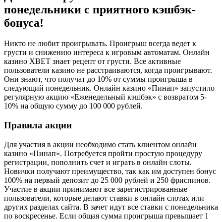
понедельники с приятного кэшбэк-
бонуса!
Никто не любит проигрывать. Проигрыш всегда ведет к
грусти и снижению интереса к игровым автоматам. Онлайн
казино XBET знает рецепт от грусти. Все активные
пользователи казино не расстраиваются, когда проигрывают.
Они знают, что получат до 10% от суммы проигрыша в
следующий понедельник. Онлайн казино «Пинап» запустило
регулярную акцию «Еженедельный кэшбэк» с возвратом 5-
10% на общую сумму до 100 000 рублей.
Правила акции
Для участия в акции необходимо стать клиентом онлайн
казино «Пинап». Потребуется пройти простую процедуру
регистрации, пополнить счет и играть в онлайн слоты.
Новички получают преимущество, так как им доступен бонус
100% на первый депозит до 25 000 рублей и 250 фриспинов.
Участие в акции принимают все зарегистрированные
пользователи, которые делают ставки в онлайн слотах или
других разделах сайта. В зачет идут все ставки с понедельника
по воскресенье. Если общая сумма проигрыша превышает 1