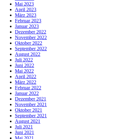
Mai 2023
April 2023
März 2023
Februar 2023
Januar 2023
Dezember 2022
November 2022
Oktober 2022
September 2022
August 2022
Juli 2022
Juni 2022
Mai 2022
April 2022
März 2022
Februar 2022
Januar 2022
Dezember 2021
November 2021
Oktober 2021
September 2021
August 2021
Juli 2021
Juni 2021
Mai 2021