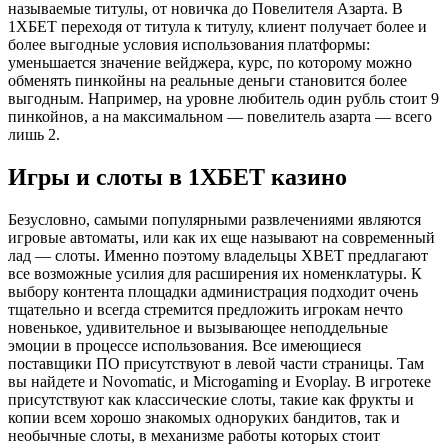
называемые титулы, от новичка до Повелителя Азарта. В
1ХБЕТ переходя от титула к титулу, клиент получает более и
более выгодные условия использования платформы:
уменьшается значение вейджера, курс, по которому можно
обменять пинкойны на реальные деньги становится более
выгодным. Например, на уровне любитель один рубль стоит 9
пинкойнов, а на максимальном — повелитель азарта — всего
лишь 2.
Игры и слоты в 1ХБЕТ казино
Безусловно, самыми популярными развлечениями являются
игровые автоматы, или как их еще называют на современный
лад — слоты. Именно поэтому владельцы XBET предлагают
все возможные усилия для расширения их номенклатуры. К
выбору контента площадки администрация подходит очень
тщательно и всегда стремится предложить игрокам нечто
новенькое, удивительное и вызывающее неподдельные
эмоции в процессе использования. Все имеющиеся
поставщики ПО присутствуют в левой части страницы. Там
вы найдете и Novomatic, и Microgaming и Evoplay. В игротеке
присутствуют как классические слоты, такие как фрукты и
копии всем хорошо знакомых одноруких бандитов, так и
необычные слоты, в механизме работы которых стоит