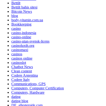
Bettilt
Bettilt bahis sitesi
Bitcoin News
blog
body-vitamin.com.ua
Bookkeeping
casino
casino-indonesia
casino-online
casino-utan-svensk-licens
casinoluxth.org
casinomaxi
casinos
casinos online
casinoslot
Chatbot News
Clean content
Codere Argentina
Codere Italy
Communications, GPS
Computers, Computer Certification
Computers, Hardware
dating
dating blog
DE_allesteroide.com