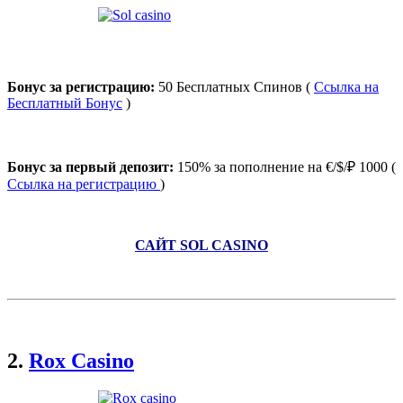
Бонус за регистрацию:
50 Бесплатных Спинов (
Ссылка на
Бесплатный Бонус
)
Бонус за первый депозит:
150% за пополнение на €/$/₽ 1000 (
Ссылка на регистрацию
)
САЙТ SOL CASINO
2.
Rox Casino