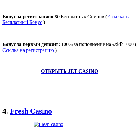
Бонус за регистрацию:
80 Бесплатных Спинов (
Ссылка на
Бесплатный Бонус
)
Бонус за первый депозит:
100% за пополнение на €/$/₽ 1000 (
Ссылка на регистрацию
)
ОТКРЫТЬ JET CASINO
4.
Fresh Casino