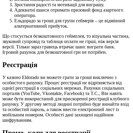
Зростання радості та мотивації для виграшу.
Адекватні шанси отримати призовий фонд азартного
оператора.
Ельдорадо за гроші для групи геймерів – це відмінний
альтернативний прибуток.
Що стосується безкоштовного геймплея, то візуальна частина,
звуковий супровід та таблиця оплати не гірші, ніж версія
версії. Тільки зараз гравець втрачає шанс виграти банк.
Ігровий рахунок для безкоштовної гри не потрібен.
Реєстрація
У казино Eldorado ви можете грати за гроші виключно з
особистого рахунку. Процес реєстрації не відрізняється від
однієї реєстрації в соціальних мережах. Рахунки соціальних
порталів (YouTube, Vkontakte, Facebook) та T.С., Він навіть
може бути використаний для прискореної реєстрації клубного
рахунку. У другому методі людині потрібно буде винайти вхід
та особистий пароль, а також ввести електронний лист із
мобільним номером. Особисті дані захищені надійним
шифруванням.
Промо -коди для реєстрації