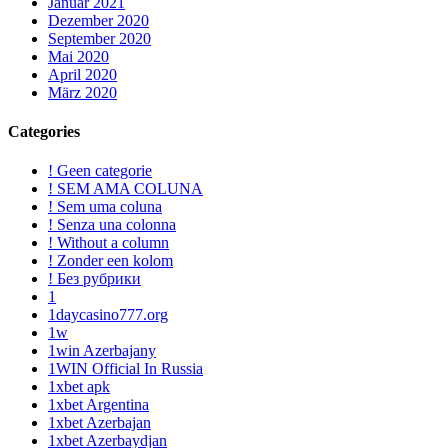
Januar 2021
Dezember 2020
September 2020
Mai 2020
April 2020
März 2020
Categories
! Geen categorie
! SEM AMA COLUNA
! Sem uma coluna
! Senza una colonna
! Without a column
! Zonder een kolom
! Без рубрики
1
1daycasino777.org
1w
1win Azerbajany
1WIN Official In Russia
1xbet apk
1xbet Argentina
1xbet Azerbajan
1xbet Azerbaydjan