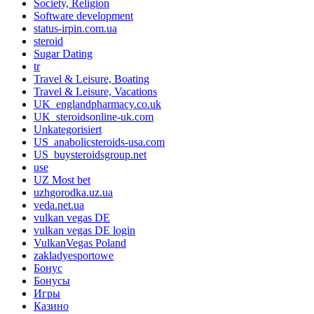
Society, Religion
Software development
status-irpin.com.ua
steroid
Sugar Dating
tr
Travel & Leisure, Boating
Travel & Leisure, Vacations
UK_englandpharmacy.co.uk
UK_steroidsonline-uk.com
Unkategorisiert
US_anabolicsteroids-usa.com
US_buysteroidsgroup.net
use
UZ Most bet
uzhgorodka.uz.ua
veda.net.ua
vulkan vegas DE
vulkan vegas DE login
VulkanVegas Poland
zakladyesportowe
Бонус
Бонусы
Игры
Казино