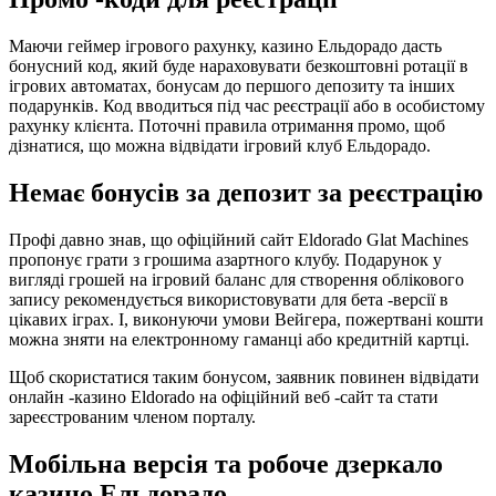
Маючи геймер ігрового рахунку, казино Ельдорадо дасть
бонусний код, який буде нараховувати безкоштовні ротації в
ігрових автоматах, бонусам до першого депозиту та інших
подарунків. Код вводиться під час реєстрації або в особистому
рахунку клієнта. Поточні правила отримання промо, щоб
дізнатися, що можна відвідати ігровий клуб Ельдорадо.
Немає бонусів за депозит за реєстрацію
Профі давно знав, що офіційний сайт Eldorado Glat Machines
пропонує грати з грошима азартного клубу. Подарунок у
вигляді грошей на ігровий баланс для створення облікового
запису рекомендується використовувати для бета -версії в
цікавих іграх. І, виконуючи умови Вейгера, пожертвані кошти
можна зняти на електронному гаманці або кредитній картці.
Щоб скористатися таким бонусом, заявник повинен відвідати
онлайн -казино Eldorado на офіційний веб -сайт та стати
зареєстрованим членом порталу.
Мобільна версія та робоче дзеркало
казино Ельдорадо