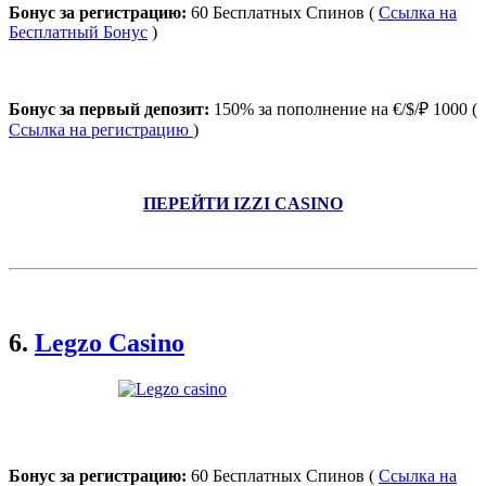
Бонус за регистрацию:
60 Бесплатных Спинов (
Ссылка на
Бесплатный Бонус
)
Бонус за первый депозит:
150% за пополнение на €/$/₽ 1000 (
Ссылка на регистрацию
)
ПЕРЕЙТИ IZZI CASINO
6.
Legzo Casino
Бонус за регистрацию:
60 Бесплатных Спинов (
Ссылка на