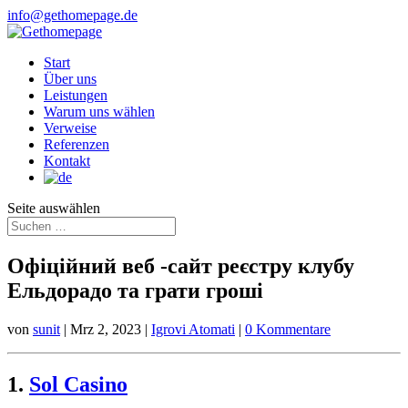
info@gethomepage.de
Start
Über uns
Leistungen
Warum uns wählen
Verweise
Referenzen
Kontakt
Seite auswählen
Офіційний веб -сайт реєстру клубу
Ельдорадо та грати гроші
von
sunit
|
Mrz 2, 2023
|
Igrovi Atomati
|
0 Kommentare
1.
Sol Casino