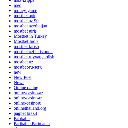
max-krippa
med
money-game
mostbet apk
mostbet az 90
mostbet azerbaijan
mostbet giriş
Mostbet in Turkey
Mostbet India
mostbet kirish
mostbet ozbekistonda
mostbet royxatga olish
mostbet uz
mostbet-ru-serg
new
New Post
News
Online dating
online-casino-az
online-casino-tr
online-casinoru
onlinethailand.org
pagbet brazil
Paribahis
Paribahis-Parimatch