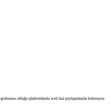
 grubunun olduğu platformlarda weil faal paylaşımlarda bulunuyor.