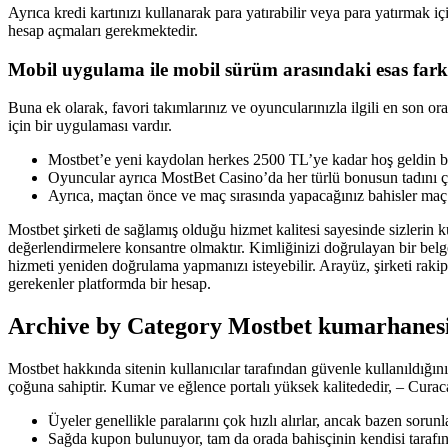
Ayrıca kredi kartınızı kullanarak para yatırabilir veya para yatırmak iç
hesap açmaları gerekmektedir.
Mobil uygulama ile mobil sürüm arasındaki esas fark
Buna ek olarak, favori takımlarınız ve oyuncularınızla ilgili en son or
için bir uygulaması vardır.
Mostbet’e yeni kaydolan herkes 2500 TL’ye kadar hoş geldin b
Oyuncular ayrıca MostBet Casino’da her türlü bonusun tadını çık
Ayrıca, maçtan önce ve maç sırasında yapacağınız bahisler maç 
Mostbet şirketi de sağlamış olduğu hizmet kalitesi sayesinde sizlerin ku
değerlendirmelere konsantre olmaktır. Kimliğinizi doğrulayan bir belg
hizmeti yeniden doğrulama yapmanızı isteyebilir. Arayüz, şirketi raki
gerekenler platformda bir hesap.
Archive by Category Mostbet kumarhanes
Mostbet hakkında sitenin kullanıcılar tarafından güvenle kullanıldığını
çoğuna sahiptir. Kumar ve eğlence portalı yüksek kalitededir, – Curacao 
Üyeler genellikle paralarını çok hızlı alırlar, ancak bazen sorunl
Sağda kupon bulunuyor, tam da orada bahisçinin kendisi tarafı