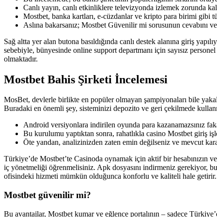
Canlı yayın, canlı etkinliklere televizyonda izlemek zorunda k
Mostbet, banka kartları, e-cüzdanlar ve kripto para birimi gibi
Aslına bakarsanız; Mostbet Güvenilir mi sorusunun cevabını ver
Sağ altta yer alan butona basıldığında canlı destek alanına giriş yapı
sebebiyle, bünyesinde online support departmanı için sayısız persone
olmaktadır.
Mostbet Bahis Şirketi İncelemesi
MosBet, devlerle birlikte en popüler olmayan şampiyonaları bile yaka
Buradaki en önemli şey, sisteminizi depozito ve geri çekilmede kullanm
Android versiyonlara indirilen oyunda para kazanamazsınız fa
Bu kurulumu yaptıktan sonra, rahatlıkla casino Mostbet giriş işle
Öte yandan, analizinizden zaten emin değilseniz ve mevcut karar
Türkiye’de Mostbet’te Casinoda oynamak için aktif bir hesabınızın ve h
iç yönetmeliği öğrenmelisiniz. Apk dosyasını indirmeniz gerekiyor, bu,
ofisindeki hizmeti mümkün olduğunca konforlu ve kaliteli hale getirir
Mostbet güvenilir mi?
Bu avantajlar, Mostbet kumar ve eğlence portalının – sadece Türkiye’