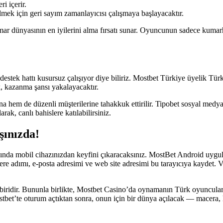
ri içerir.
mek için geri sayım zamanlayıcısı çalışmaya başlayacaktır.
ne kumar dünyasının en iyilerini alma fırsatı sunar. Oyuncunun sadece ku
 destek hattı kusursuz çalışıyor diye biliriz. Mostbet Türkiye üyelik T
k, kazanma şansı yakalayacaktır.
a hem de düzenli müşterilerine tahakkuk ettirilir. Tipobet sosyal medya 
arak, canlı bahislere katılabilirsiniz.
şınızda!
nda mobil cihazınızdan keyfini çıkaracaksınız. MostBet Android uygula
re adımı, e-posta adresimi ve web site adresimi bu tarayıcıya kaydet.
n biridir. Bununla birlikte, Mostbet Casino’da oynamanın Türk oyuncular
ostbet’te oturum açtıktan sonra, onun için bir dünya açılacak — macera,