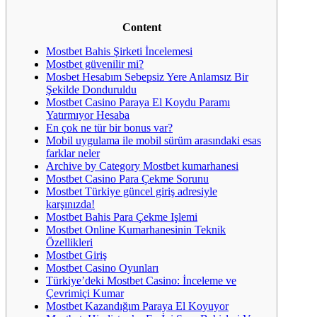
Content
Mostbet Bahis Şirketi İncelemesi
Mostbet güvenilir mi?
Mosbet Hesabım Sebepsiz Yere Anlamsız Bir
Şekilde Donduruldu
Mostbet Casino Paraya El Koydu Paramı
Yatırmıyor Hesaba
En çok ne tür bir bonus var?
Mobil uygulama ile mobil sürüm arasındaki esas
farklar neler
Archive by Category Mostbet kumarhanesi
Mostbet Casino Para Çekme Sorunu
Mostbet Türkiye güncel giriş adresiyle
karşınızda!
Mostbet Bahis Para Çekme Işlemi
Mostbet Online Kumarhanesinin Teknik
Özellikleri
Mostbet Giriş
Mostbet Casino Oyunları
Türkiye’deki Mostbet Casino: İnceleme ve
Çevrimiçi Kumar
Mostbet Kazandığım Paraya El Koyuyor