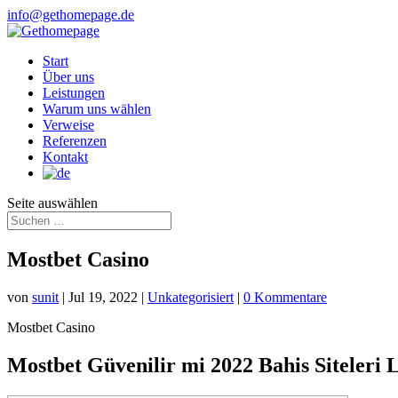
info@gethomepage.de
Start
Über uns
Leistungen
Warum uns wählen
Verweise
Referenzen
Kontakt
Seite auswählen
Mostbet Casino
von
sunit
|
Jul 19, 2022
|
Unkategorisiert
|
0 Kommentare
Mostbet Casino
Mostbet Güvenilir mi 2022 Bahis Siteleri L