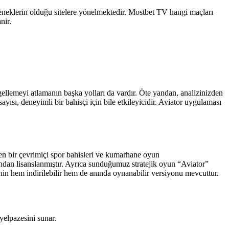
eçeneklerin olduğu sitelere yönelmektedir. Mostbet TV hangi maçları
nir.
engellemeyi atlamanın başka yolları da vardır. Öte yandan, analizinizden
ısı, deneyimli bir bahisçi için bile etkileyicidir. Aviator uygulaması
ren bir çevrimiçi spor bahisleri ve kumarhane oyun
dan lisanslanmıştır. Ayrıca sunduğumuz stratejik oyun “Aviator”
nin hem indirilebilir hem de anında oynanabilir versiyonu mevcuttur.
yelpazesini sunar.