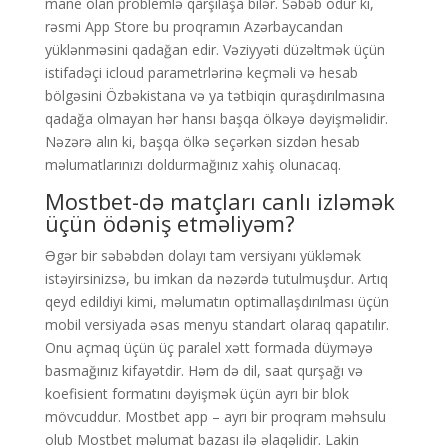
mane olan problemlə qarşılaşa bilər. Səbəb odur ki,
rəsmi App Store bu proqramın Azərbaycandan
yüklənməsini qadağan edir. Vəziyyəti düzəltmək üçün
istifadəçi icloud parametrlərinə keçməli və hesab
bölgəsini Özbəkistana və ya tətbiqin quraşdırılmasına
qadağa olmayan hər hansı başqa ölkəyə dəyişməlidir.
Nəzərə alın ki, başqa ölkə seçərkən sizdən hesab
məlumatlarınızı doldurmağınız xahiş olunacaq.
Mostbet-də matçları canlı izləmək
üçün ödəniş etməliyəm?
Əgər bir səbəbdən dolayı tam versiyanı yükləmək
istəyirsinizsə, bu imkan da nəzərdə tutulmuşdur. Artıq
qeyd edildiyi kimi, məlumatın optimallaşdırılması üçün
mobil versiyada əsas menyu standart olaraq qapatılır.
Onu açmaq üçün üç paralel xətt formada düyməyə
basmağınız kifayətdir. Həm də dil, saat qurşağı və
koefisient formatını dəyişmək üçün ayrı bir blok
mövcuddur. Mostbet app – ayrı bir proqram məhsulu
olub Mostbet məlumat bazası ilə əlaqəlidir. Lakin