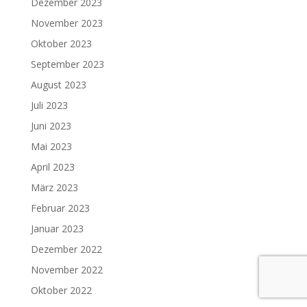
Dezember 2023
November 2023
Oktober 2023
September 2023
August 2023
Juli 2023
Juni 2023
Mai 2023
April 2023
März 2023
Februar 2023
Januar 2023
Dezember 2022
November 2022
Oktober 2022