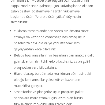
olmalısınız ki, Mostbet Azerbaycan öz müştərilərinin
diqqət mərkəzində qalmaq üçün istifadəçilərinə əlindən
gələn dəstəyi göstərməyə hazırdır. Yükləməyə
başlamaq üçün “Android üçün yüklə” düyməsini
sıxmalısınız.
Yükləmə tamamlandıqdan sonra siz idmana mərc
etməyə və kazinoda oynamağa başlamaq üçün
hesabınıza daxil ola və ya yeni istifadəçi kimi
qeydiyyatdan keçə bilərsiniz.
Beləcə bəzi əmsalların və bazarların cari matçda qalib
gəlmək ehtimalını təhlil edə biləcəksiniz və ən gəlirli
proqnozları verə biləcəksiniz.
Əlavə olaraq, bu bölmədə real idman bölməsindəki
olduğu kimi əmsallar yüksəkdir və bazarların
müxtəlifliyi genişdir.
Smartfonlar və planşetlər üçün proqram paketi
hadisələrə mərc etmək üçün lazım olan bütün
funksiyaların mövcudluğunu təmin edir.