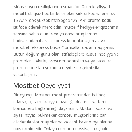
Müasir oyun reallıqlarında smartfon üçün keyfiyyətli
mobil tətbiqsiz heç bir bukmeker şirkəti keçinə bilməz.
15 AZN-dək yüksək məbləğdə “2YEAR” promo kodu
istifadə edərək mərc edin, müxtəlif hədiyyələr qazanma
şansına sahib olun. 4 və ya daha artıq idman
hadisəsindən ibarət ekpress kuponlar üçün əlavə
mostbet “ekspress buster” əmsallar qazanmaq şansı.
Bütün doğum günü olan istifadəçilərə xüsusi hədiyyə və
promolar. Təbii ki, MostBet bonusları və ya MostBet
promo code-ları yuxarıda qeyd etdiklərimiz ilə
yekunlaşmır.
Mostbet Qeydiyyat
Bir oyunçu Mostbet mobil proqramından istifadə
edərsə, o, tam fəaliyyət azadlığı əldə edir və fərdi
kompüterə bağlanmağı dayandırır. Mədəni, sosial və
siyasi həyat, bukmeker kontoru müştərilərinə canlı
dilerlər ilə slot maşınlarına və canlı kazino oyunlarına
çıxış təmin edir. Onlayn qumar müəssisəsinə çoxlu