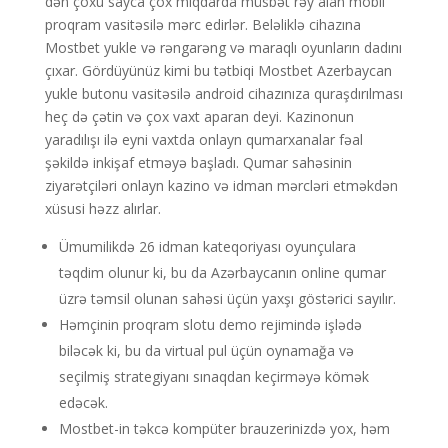
dən çoxu sayca çox miqdarda müsbət rəy alan mobil
proqram vasitəsilə mərc edirlər. Beləliklə cihazına
Mostbet yukle və rəngarəng və maraqlı oyunların dadını
çıxar. Gördüyünüz kimi bu tətbiqi Mostbet Azerbaycan
yukle butonu vasitəsilə android cihazınıza quraşdırılması
heç də çətin və çox vaxt aparan deyi. Kazinonun
yaradılışı ilə eyni vaxtda onlayn qumarxanalar fəal
şəkildə inkişaf etməyə başladı. Qumar sahəsinin
ziyarətçiləri onlayn kazino və idman mərcləri etməkdən
xüsusi həzz alırlar.
Ümumilikdə 26 idman kateqoriyası oyunçulara
təqdim olunur ki, bu da Azərbaycanın online qumar
üzrə təmsil olunan sahəsi üçün yaxşı göstərici sayılır.
Həmçinin proqram slotu demo rejimində işlədə
biləcək ki, bu da virtual pul üçün oynamağa və
seçilmiş strategiyanı sınaqdan keçirməyə kömək
edəcək.
Mostbet-in təkcə kompüter brauzerinizdə yox, həm