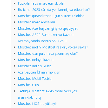
Futbola necə mərc etmək olar
Bu icmal 2023-cü ildə yenilənmiş və etibarlıdır?
Mostbet quraşdırmaq üçün sistem tələbləri
Mostbet mərc əmsalları
Mostbet Azerbaycan giriş və qeydiyyatı
Mostbet-AZ90 Bukmeker və Kazino
Azərbaycanda Bonus 550+250F
Mostbet nədir? Mostbet realdır, yoxsa saxta?
Mostbet-dən pulu necə çıxarmaq olar?
Mostbet onlayn kazino
Mostbet Indir & Yukle
Azerbaycan İdman mərcləri
Mostbet Mobil Tətbiqi
Mostbet Giriş
Tətbiqlə Mostbet AZ-ın mobil versiyası
arasındakı fərq
Mostbet-i iOS-da yükləyin