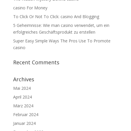
casino For Money
To Click Or Not To Click: casino And Blogging
5 Geheimnisse: Wie man casino verwendet, um ein
erfolgreiches Geschäftsprodukt zu erstellen
Super Easy Simple Ways The Pros Use To Promote
casino
Recent Comments
Archives
Mai 2024
April 2024
März 2024
Februar 2024
Januar 2024