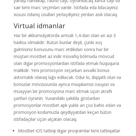
yanaşı handikap, raund sayı, oynanılacaq xəritə sayı və
sair kimi mərc seçimləri vardır. İstifadə edə biləcəyiniz
xüsusi ödəniş üsulları yerləşdiyiniz yerdən asılı olacaq.
Virtual idmanlar
Hər bir akkumulyatorda əmsalı 1,4-dən olan ən azı 3
hadisə olmalıdır. Bütün bunlar deyil, çünki xoş
gəlmisiniz bonusunu mərc etdikdən sonra hər bir
müştəri mostbet az indir müvafiq bölmədə mövcud
olan digər promosyonlardan istifadə etmək hüququna
malikdir. Yeni promosyon seçərkən əvvəlki bonus
avtomatik olaraq ləğv ediləcək. Odur ki, diqqətli olun və
bonuslar mövzusunda ayrıca məqaləmizi oxuyun və
müəyyən bir promosyona mərc etmək üçün ətraflı
şərtləri öyrənin. Yuxarıdakı şəkildə göstərilən
promosyonlar mostbet apk yukle ən çox bahis edən və
promosyon kodumuzla qeydiyyatdan keçən bütün
istifadəçilər üçün əlçatan olacaq.
Mostbet iOS tətbiqi digər proqramlar kimi tətbiqatlar