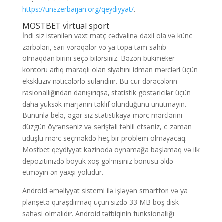
https://unazerbaijan.org/qeydiyyat/
.
MOSTBET vİrtual sport
İndi siz istənilən vaxt matç cədvəlinə daxil ola və künc
zərbələri, sarı vərəqələr və ya topa tam sahib
olmaqdan birini seçə bilərsiniz. Bəzən bukmeker
kontoru artıq maraqlı olan siyahını idman mərcləri üçün
eksklüziv nəticələrlə sulandırır. Bu cür dərəcələrin
rasionallığından danışırıqsa, statistik göstəricilər üçün
daha yüksək marjanın təklif olunduğunu unutmayın.
Bununla belə, əgər siz statistikaya mərc mərclərini
düzgün öyrənsəniz və səriştəli təhlil etsəniz, o zaman
uduşlu mərc seçməkdə heç bir problem olmayacaq.
Mostbet qeydiyyat kazinoda oynamağa başlamaq və ilk
depozitinizdə böyük xoş gəlmisiniz bonusu əldə
etməyin ən yaxşı yoludur.
Android əməliyyat sistemi ilə işləyən smartfon və ya
planşetə quraşdırmaq üçün sizdə 33 MB boş disk
sahəsi olmalıdır. Android tətbiqinin funksionallığı