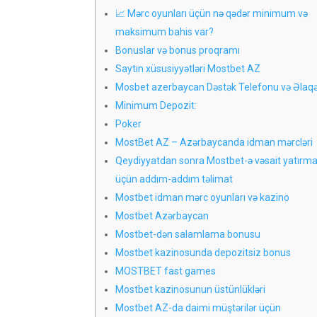
📈 Mərc oyunları üçün nə qədər minimum və
maksimum bahis var?
Bonuslar və bonus proqramı
Saytın xüsusiyyətləri Mostbet AZ
Mosbet azerbaycan Dəstək Telefonu və Əlaq
Minimum Depozit:
Poker
MostBet AZ – Azərbaycanda idman mərcləri
Qeydiyyatdan sonra Mostbet-ə vəsait yatırm
üçün addım-addım təlimat
Mostbet idman mərc oyunları və kazino
Mostbet Azərbaycan
Mostbet-dən salamlama bonusu
Mostbet kazinosunda depozitsiz bonus
MOSTBET fast games
Mostbet kazinosunun üstünlükləri
Mostbet AZ-da daimi müştərilər üçün