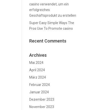
casino verwendet, um ein
erfolgreiches
Geschäftsprodukt zu erstellen
Super Easy Simple Ways The
Pros Use To Promote casino
Recent Comments
Archives
Mai 2024
April 2024
März 2024
Februar 2024
Januar 2024
Dezember 2023
November 2023