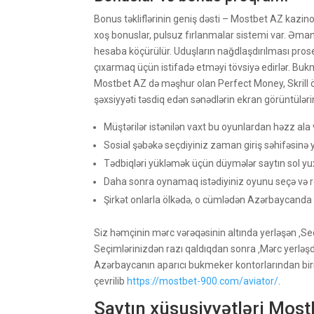
Bonus təkliflərinin geniş dəsti – Mostbet AZ kazi
xoş bonuslar, pulsuz fırlanmalar sistemi var. Əma
hesaba köçürülür. Uduşların nağdlaşdırılması proses
çıxarmaq üçün istifadə etməyi tövsiyə edirlər. Bukm
Mostbet AZ də məşhur olan Perfect Money, Skrill 
şəxsiyyəti təsdiq edən sənədlərin ekran görüntüləri
Müştərilər istənilən vaxt bu oyunlardan həzz ala və
Sosial şəbəkə seçdiyiniz zaman giriş səhifəsinə y
Tədbiqləri yükləmək üçün düymələr saytın sol yux
Daha sonra oynamaq istədiyiniz oyunu seçə və rea
Şirkət onlarla ölkədə, o cümlədən Azərbaycanda f
Siz həmçinin mərc vərəqəsinin altında yerləşən ‚Seç
Seçimlərinizdən razı qaldıqdan sonra ‚Mərc yerləşd
Azərbaycanın aparıcı bukmeker kontorlarından birid
çevrilib
https://mostbet-900.com/aviator/
.
Saytın xüsusiyyətləri Mos