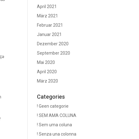
April 2021
März 2021
Februar 2021
Januar 2021
Dezember 2020
September 2020
eçə
Mai 2020
April 2020
März 2020
Categories
m
! Geen categorie
! SEM AMA COLUNA
f
! Sem uma coluna
! Senza una colonna