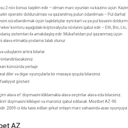
nosu 2 növ bonus təqdim edir – idman mərc oyunları və kazino üçün. Kaz
nətin operativ doldurulması və qazanılmış pulun ödənilməsi – Pul dərhal
ini sürətləndirmək üçün təşkilatçılar eyni kart və ya pul kisəsini doldur
eker kontoru aşağıdakı kriptovalyuta növlərini qəbul edir – Eth, Btc, Ltc, 
ödəniş sistemləri ilə əməkdaşlıq edir. Mükafatdan pul qazanmaq üçün
ni əlavə etməklə yoxlama tələb olunur.
 uduşlarını artıra bilərlər.
önləndiriləcəksiniz.
arı küncündə yerləşir.
l diler və digər oyunçularla bir masaya qoşula bilərsiniz.
əaliyyət göstərir.
im əlavə et‘ düyməsini klikləməklə əlavə seçimlər əlavə edə bilərsiniz.
irin‘ düyməsini klikləyin və mərciniz qəbul ediləcək. Mostbet AZ-90
ir. 2009-ci ildə təsis edilən şirkət onlayn mərc sahəsində əsas oyunçuya
tbet AZ