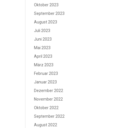
Oktober 2023
September 2023
August 2023
Juli 2023
Juni 2023
Mai 2023
April 2023
März 2023
Februar 2023
Januar 2023
Dezember 2022
November 2022
Oktober 2022
September 2022
August 2022