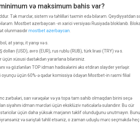
r minimum və maksimum bahis var?
dur. Tək mərclər, sistem və təhlilləri təxmin edə bilərəm. Qeydiyyatdan 
ilərəm. Mostbet azerbaycan -ın xarici versiyası Rusiyada bloklanıb. Blo
yət olunmasıdır
mostbet azerbaycan
.
​​at yarışı, it yarışı və s.
lları (USD), avro (EUR), rus rublu (RUB), türk lirəsi (TRY) və s.
ər üçün xüsusi dəstəkdən yararlana bilərsiniz.
nı və gözlənilən TOP idman hadisələrini əks etdirən slayder yerləşir.
i oyunçu üçün 60%-ə qədər komissiya ödəyən Mostbet-in rəsmi filial
künc zərbələri, sarı vərəqələr və ya topa tam sahib olmaqdan birini seçə
an siyahını idman mərcləri üçün eksklüziv nəticələrlə sulandırır. Bu cür
k göstəricilər üçün daha yüksək marjanın təklif olunduğunu unutmayın. Bun
öyrənsəniz və səriştəli təhlil etsəniz, o zaman uduşlu mərc seçməkdə heç 