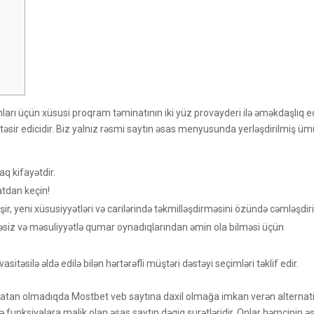
rı üçün xüsusi proqram təminatının iki yüz provayderi ilə əməkdaşlıq ed
di təsir edicidir. Biz yalnız rəsmi saytın əsas menyusunda yerləşdirilmiş ü
q kifayətdir.
tdan keçin!
ir, yeni xüsusiyyətləri və carilərində təkmilləşdirməsini özündə cəmləşdiri
siz və məsuliyyətlə qumar oynadıqlarından əmin ola bilməsi üçün
.
sitəsilə əldə edilə bilən hərtərəfli müştəri dəstəyi seçimləri təklif edir.
lçatan olmadıqda Mostbet veb saytına daxil olmağa imkan verən alternat
və funksiyalara malik olan əsas saytın dəqiq surətləridir. Onlar həmçinin ə