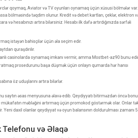
clər qoymaq, Aviator və TV oyunları oynamaq üçün xüsusi bölmələr var
a bölməsində təqdim olunur. Kredit və debet kartları, çeklər, elektron v
ara və hesabınızı artıra bilərsiniz. Hesabı ilk dəfə artırdığınızda sərfəli
maq istəyən bahisçilər üçün əla seçim edir.
ytdan quraşdırılır.
 canlı casinolarda oynamaq imkanı vermir, amma Mostbet-az90 bunu edir
aratmaq prosedurunu başa düşmək üçün onlayn qumarda hər hansı
ına öz uduşlarını artıra bilərlər.
onu saytın əsas menyusuna əlavə edib. Qeydiyyatı bitirməzdən öncə bon
ıc mükafatın məbləğini artırmaq üçün promokod göstərmək olar. Onlar tə
dir. Yeni daxil olanlar qeydiyyat və oyun balansının doldurulması zamanı 
 Telefonu və Əlaqə