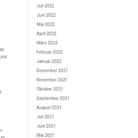
Juli 2022
Juni 2022
Mai 2022
April 2022
März 2022
ir.
Februar 2022
mumi
Januar 2022
Dezember 2021
November 2021
Oktober 2021
r.
September 2021
August 2021
Juli 2021
Juni 2021
iv
Mai 2021
sas