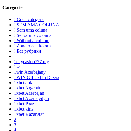
Categories
! Geen categorie
! SEM AMA COLUNA
! Sem uma coluna
! Senza una colonna
! Without a column
! Zonder een kolom
! Без рубрики
1
1daycasino777.org
1w
1win Azerbajany
1WIN Official In Russia
1xbet apk
1xbet Argentina
1xbet Azerbajan
1xbet Azerbaydjan
1xbet Brazil
1xbet giriş
1xbet Kazahstan
2
3
4