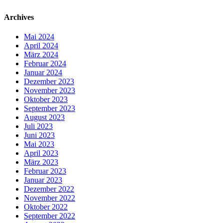
Archives
Mai 2024
April 2024
März 2024
Februar 2024
Januar 2024
Dezember 2023
November 2023
Oktober 2023
September 2023
August 2023
Juli 2023
Juni 2023
Mai 2023
April 2023
März 2023
Februar 2023
Januar 2023
Dezember 2022
November 2022
Oktober 2022
September 2022