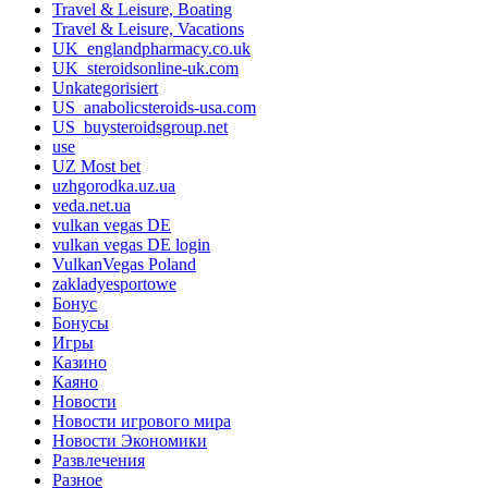
Travel & Leisure, Boating
Travel & Leisure, Vacations
UK_englandpharmacy.co.uk
UK_steroidsonline-uk.com
Unkategorisiert
US_anabolicsteroids-usa.com
US_buysteroidsgroup.net
use
UZ Most bet
uzhgorodka.uz.ua
veda.net.ua
vulkan vegas DE
vulkan vegas DE login
VulkanVegas Poland
zakladyesportowe
Бонус
Бонусы
Игры
Казино
Каяно
Новости
Новости игрового мира
Новости Экономики
Развлечения
Разное