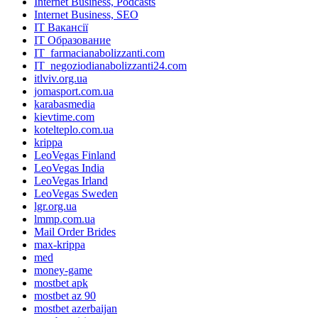
Internet Business, Podcasts
Internet Business, SEO
IT Вакансії
IT Образование
IT_farmacianabolizzanti.com
IT_negoziodianabolizzanti24.com
itlviv.org.ua
jomasport.com.ua
karabasmedia
kievtime.com
kotelteplo.com.ua
krippa
LeoVegas Finland
LeoVegas India
LeoVegas Irland
LeoVegas Sweden
lgr.org.ua
lmmp.com.ua
Mail Order Brides
max-krippa
med
money-game
mostbet apk
mostbet az 90
mostbet azerbaijan