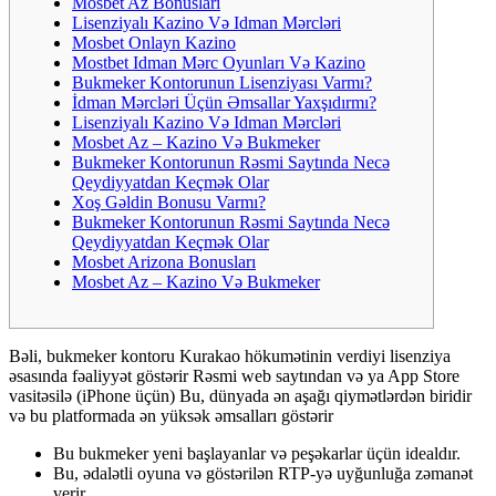
Mosbet Az Bonusları
Lisenziyalı Kazino Və Idman Mərcləri
Mosbet Onlayn Kazino
Mostbet Idman Mərc Oyunları Və Kazino
Bukmeker Kontorunun Lisenziyası Varmı?
İdman Mərcləri Üçün Əmsallar Yaxşıdırmı?
Lisenziyalı Kazino Və Idman Mərcləri
Mosbet Az – Kazino Və Bukmeker
Bukmeker Kontorunun Rəsmi Saytında Necə
Qeydiyyatdan Keçmək Olar
Xoş Gəldin Bonusu Varmı?
Bukmeker Kontorunun Rəsmi Saytında Necə
Qeydiyyatdan Keçmək Olar
Mosbet Arizona Bonusları
Mosbet Az – Kazino Və Bukmeker
Bəli, bukmeker kontoru Kurakao hökumətinin verdiyi lisenziya
əsasında fəaliyyət göstərir Rəsmi web saytından və ya App Store
vasitəsilə (iPhone üçün) Bu, dünyada ən aşağı qiymətlərdən biridir
və bu platformada ən yüksək əmsalları göstərir
Bu bukmeker yeni başlayanlar və peşəkarlar üçün idealdır.
Bu, ədalətli oyuna və göstərilən RTP-yə uyğunluğa zəmanət
verir.