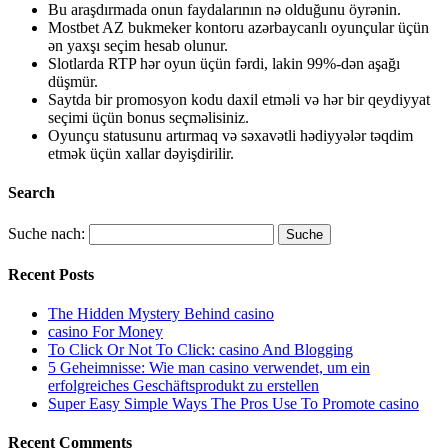
Bu araşdırmada onun faydalarının nə olduğunu öyrənin.
Mostbet AZ bukmeker kontoru azərbaycanlı oyunçular üçün
ən yaxşı seçim hesab olunur.
Slotlarda RTP hər oyun üçün fərdi, lakin 99%-dən aşağı
düşmür.
Saytda bir promosyon kodu daxil etməli və hər bir qeydiyyat
seçimi üçün bonus seçməlisiniz.
Oyunçu statusunu artırmaq və səxavətli hədiyyələr təqdim
etmək üçün xallar dəyişdirilir.
Search
Suche nach:
Recent Posts
The Hidden Mystery Behind casino
casino For Money
To Click Or Not To Click: casino And Blogging
5 Geheimnisse: Wie man casino verwendet, um ein
erfolgreiches Geschäftsprodukt zu erstellen
Super Easy Simple Ways The Pros Use To Promote casino
Recent Comments