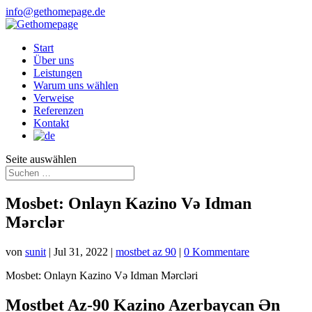
info@gethomepage.de
Start
Über uns
Leistungen
Warum uns wählen
Verweise
Referenzen
Kontakt
Seite auswählen
Mosbet: Onlayn Kazino Və Idman
Mərclər
von
sunit
|
Jul 31, 2022
|
mostbet az 90
|
0 Kommentare
Mosbet: Onlayn Kazino Və Idman Mərcləri
Mostbet Az-90 Kazino Azerbaycan Ən