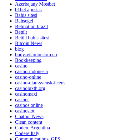
Azerbajany Mostbet
b1bet apostas
Bahis sitesi
Bahsegel
Betmotion brazil
Bettilt
Bettilt bahis sitesi
Bitcoin News
blog
body-vitamin.com.ua
Bookkeeping
casino
casino-indonesia
casino-online
casino-utan-svensk-licens
casinoluxth.org
casinomaxi
casinos
casinos online
casinoslot
Chatbot News
Clean content
Codere Argentina
Codere Italy
Communications, GPS