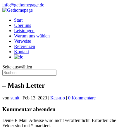
info@gethomepage.de
Start
Über uns
Leistungen
Warum uns wählen
Verweise
Referenzen
Kontakt
Seite auswählen
– Mash Letter
von
sunit
|
Feb 13, 2023
|
Казино
|
0 Kommentare
Kommentar absenden
Deine E-Mail-Adresse wird nicht veröffentlicht.
Erforderliche
Felder sind mit
*
markiert.