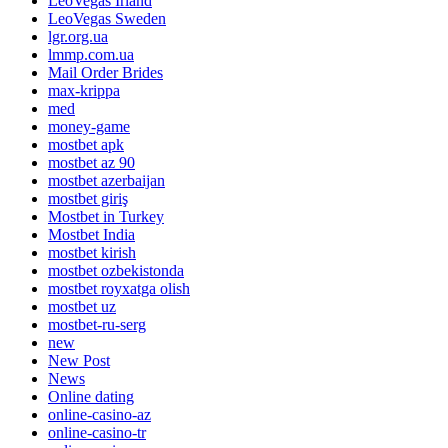
LeoVegas Irland
LeoVegas Sweden
lgr.org.ua
lmmp.com.ua
Mail Order Brides
max-krippa
med
money-game
mostbet apk
mostbet az 90
mostbet azerbaijan
mostbet giriş
Mostbet in Turkey
Mostbet India
mostbet kirish
mostbet ozbekistonda
mostbet royxatga olish
mostbet uz
mostbet-ru-serg
new
New Post
News
Online dating
online-casino-az
online-casino-tr