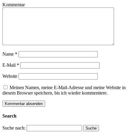
Kommentar
Name
*
E-Mail
*
Website
Meinen Namen, meine E-Mail-Adresse und meine Website in
diesem Browser speichern, bis ich wieder kommentiere.
Search
Suche nach: