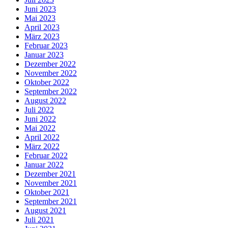
Juni 2023
Mai 2023
April 2023
März 2023
Februar 2023
Januar 2023
Dezember 2022
November 2022
Oktober 2022
September 2022
August 2022
Juli 2022
Juni 2022
Mai 2022
April 2022
März 2022
Februar 2022
Januar 2022
Dezember 2021
November 2021
Oktober 2021
September 2021
August 2021
Juli 2021