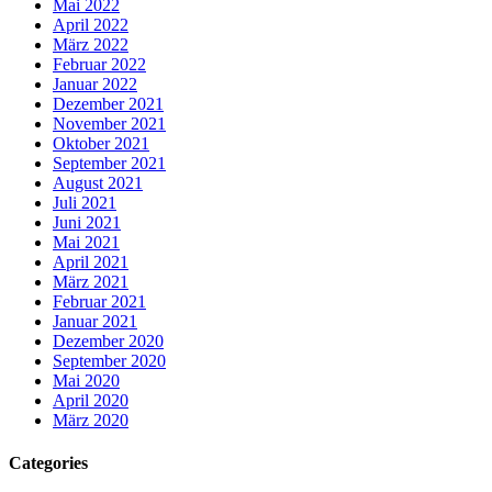
Mai 2022
April 2022
März 2022
Februar 2022
Januar 2022
Dezember 2021
November 2021
Oktober 2021
September 2021
August 2021
Juli 2021
Juni 2021
Mai 2021
April 2021
März 2021
Februar 2021
Januar 2021
Dezember 2020
September 2020
Mai 2020
April 2020
März 2020
Categories