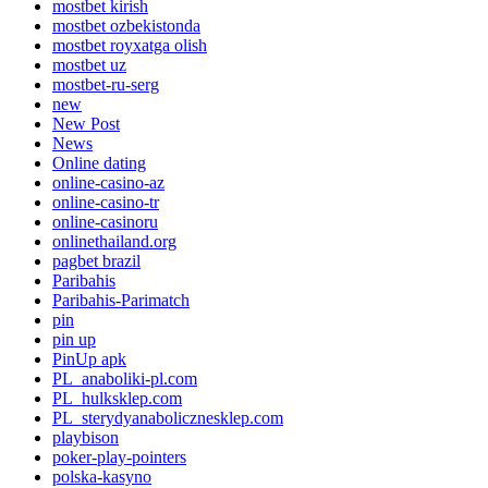
mostbet kirish
mostbet ozbekistonda
mostbet royxatga olish
mostbet uz
mostbet-ru-serg
new
New Post
News
Online dating
online-casino-az
online-casino-tr
online-casinoru
onlinethailand.org
pagbet brazil
Paribahis
Paribahis-Parimatch
pin
pin up
PinUp apk
PL_anaboliki-pl.com
PL_hulksklep.com
PL_sterydyanabolicznesklep.com
playbison
poker-play-pointers
polska-kasyno