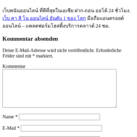
เว็บพนันออนไลน์ ที่ดีที่สุดในเอเชีย ฝาก-ถอน ออโต้ 24 ชั่วโมง.
เว็บ คา สิ โน ออนไลน์ อันดับ 1 ของ โลก
มือถือแอนดรอยด์
ออนไลน์ – แพลตฟอร์มโฮสติ้งบริการคลาวด์ 24 ชม.
Kommentar absenden
Deine E-Mail-Adresse wird nicht veröffentlicht.
Erforderliche
Felder sind mit
*
markiert.
Kommentar
Name
*
E-Mail
*