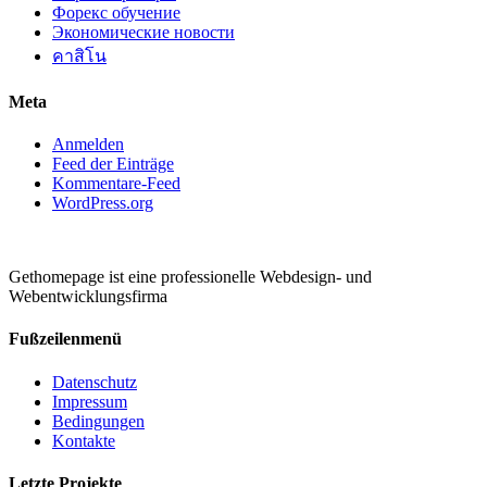
Форекс обучение
Экономические новости
คาสิโน
Meta
Anmelden
Feed der Einträge
Kommentare-Feed
WordPress.org
Gethomepage ist eine professionelle Webdesign- und
Webentwicklungsfirma
Fußzeilenmenü
Datenschutz
Impressum
Bedingungen
Kontakte
Letzte Projekte