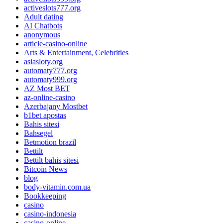
activeslots777.org
Adult dating
AI Chatbots
anonymous
article-casino-online
Arts & Entertainment, Celebrities
asiasloty.org
automaty777.org
automaty999.org
AZ Most BET
az-online-casino
Azerbajany Mostbet
b1bet apostas
Bahis sitesi
Bahsegel
Betmotion brazil
Bettilt
Bettilt bahis sitesi
Bitcoin News
blog
body-vitamin.com.ua
Bookkeeping
casino
casino-indonesia
casino-online