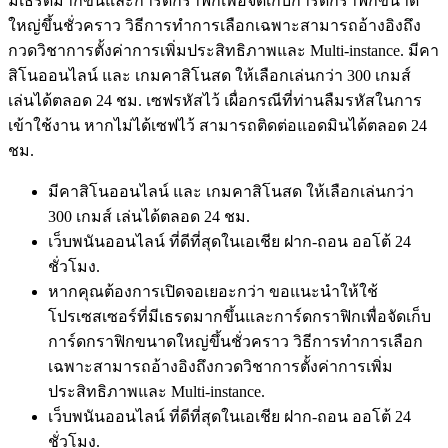
มีเธรดมากขึ้นและการ์ดกราฟิกเพื่อจัดเก็บการ์ดกราฟิกขนาด
ใหญ่ขึ้นชั่วคราว วิธีการทำการเลือกเฉพาะสามารถอ้างอิงถึง
กวดวิชาการตั้งค่าการเพิ่มประสิทธิภาพและ Multi-instance. มีคา
สิโนออนไลน์ และ เกมคาสิโนสด ให้เลือกเล่นกว่า 300 เกมส์
เล่นได้ตลอด 24 ชม. เซฟรหัสไว้ เผื่อกรณีที่ท่านลืมรหัสในการ
เข้าใช้งาน หากไม่ได้เซฟไว้ สามารถติดต่อแอดมินได้ตลอด 24
ชม.
มีคาสิโนออนไลน์ และ เกมคาสิโนสด ให้เลือกเล่นกว่า
300 เกมส์ เล่นได้ตลอด 24 ชม.
เว็บพนันออนไลน์ ที่ดีที่สุดในเอเชีย ฝาก-ถอน ออโต้ 24
ชั่วโมง.
หากคุณต้องการเปิดจอเยอะกว่า ขอแนะนำให้ใช้
โปรเซสเซอร์ที่มีเธรดมากขึ้นและการ์ดกราฟิกเพื่อจัดเก็บ
การ์ดกราฟิกขนาดใหญ่ขึ้นชั่วคราว วิธีการทำการเลือก
เฉพาะสามารถอ้างอิงถึงกวดวิชาการตั้งค่าการเพิ่ม
ประสิทธิภาพและ Multi-instance.
เว็บพนันออนไลน์ ที่ดีที่สุดในเอเชีย ฝาก-ถอน ออโต้ 24
ชั่วโมง.