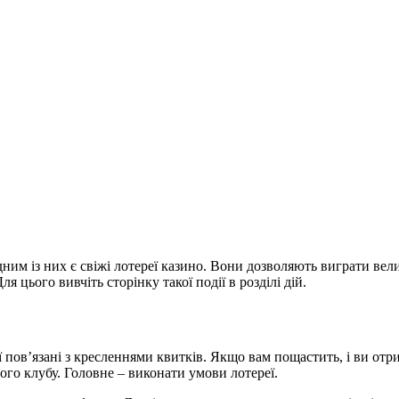
Одним із них є свіжі лотереї казино. Вони дозволяють виграти 
 цього вивчіть сторінку такої події в розділі дій.
ї пов’язані з кресленнями квитків. Якщо вам пощастить, і ви отр
го клубу. Головне – виконати умови лотереї.