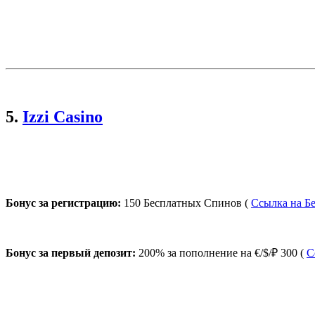
5.
Izzi Casino
Бонус за регистрацию:
150 Бесплатных Спинов (
Ссылка на Б
Бонус за первый депозит:
200% за пополнение на €/$/₽ 300 (
С