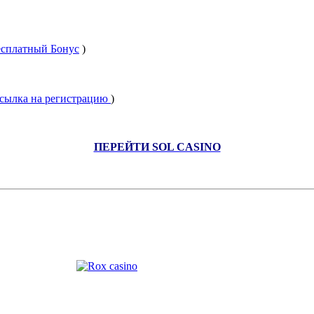
есплатный Бонус
)
сылка на регистрацию
)
ПЕРЕЙТИ SOL CASINO