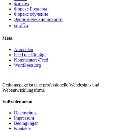
Финтех
Форекс Брокеры
Форекс обучение
Экономические новости
คาสิโน
Meta
Anmelden
Feed der Einträge
Kommentare-Feed
WordPress.org
Gethomepage ist eine professionelle Webdesign- und
Webentwicklungsfirma
Fußzeilenmenü
Datenschutz
Impressum
Bedingungen
Kontakte