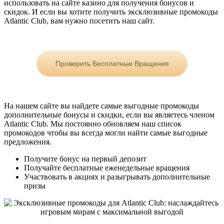
использовать на сайте казино для получения бонусов и
скидок. И если вы хотите получить эксклюзивные промокоды
Atlantic Club, вам нужно посетить наш сайт.
Проверить Бесплатные Вращения
На нашем сайте вы найдете самые выгодные промокоды
дополнительные бонусы и скидки, если вы являетесь членом
Atlantic Club. Мы постоянно обновляем наш список
промокодов чтобы вы всегда могли найти самые выгодные
предложения.
Получите бонус на первый депозит
Получайте бесплатные еженедельные вращения
Участвовать в акциях и разыгрывать дополнительные
призы