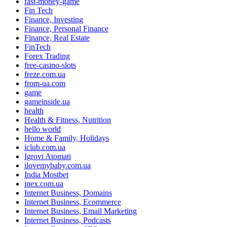
fast-money-game
Fin Tech
Finance, Investing
Finance, Personal Finance
Finance, Real Estate
FinTech
Forex Trading
free-casino-slots
freze.com.ua
from-ua.com
game
gameinside.ua
health
Health & Fitness, Nutrition
hello world
Home & Family, Holidays
iclub.com.ua
Igrovi Atomati
ilovemybaby.com.ua
India Mostbet
inex.com.ua
Internet Business, Domains
Internet Business, Ecommerce
Internet Business, Email Marketing
Internet Business, Podcasts