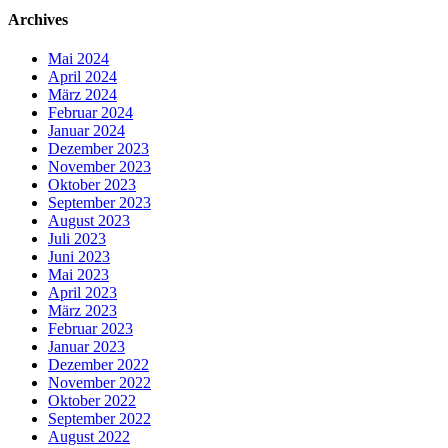
Archives
Mai 2024
April 2024
März 2024
Februar 2024
Januar 2024
Dezember 2023
November 2023
Oktober 2023
September 2023
August 2023
Juli 2023
Juni 2023
Mai 2023
April 2023
März 2023
Februar 2023
Januar 2023
Dezember 2022
November 2022
Oktober 2022
September 2022
August 2022