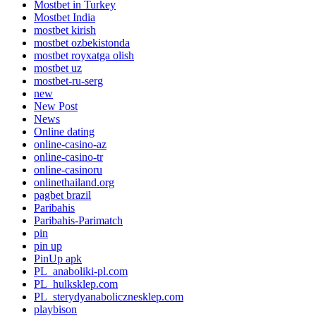
Mostbet in Turkey
Mostbet India
mostbet kirish
mostbet ozbekistonda
mostbet royxatga olish
mostbet uz
mostbet-ru-serg
new
New Post
News
Online dating
online-casino-az
online-casino-tr
online-casinoru
onlinethailand.org
pagbet brazil
Paribahis
Paribahis-Parimatch
pin
pin up
PinUp apk
PL_anaboliki-pl.com
PL_hulksklep.com
PL_sterydyanabolicznesklep.com
playbison