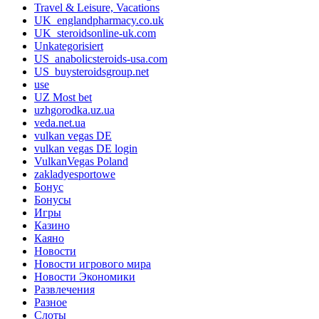
Travel & Leisure, Vacations
UK_englandpharmacy.co.uk
UK_steroidsonline-uk.com
Unkategorisiert
US_anabolicsteroids-usa.com
US_buysteroidsgroup.net
use
UZ Most bet
uzhgorodka.uz.ua
veda.net.ua
vulkan vegas DE
vulkan vegas DE login
VulkanVegas Poland
zakladyesportowe
Бонус
Бонусы
Игры
Казино
Каяно
Новости
Новости игрового мира
Новости Экономики
Развлечения
Разное
Слоты