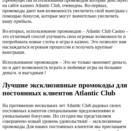
Преимущества использования промокодов которые действуют
на сайте казино Atlantic Club, очевидны. Во-первых,
промокоды дают вам возможность увеличить свой выигрыш с
помощью бонусов, которые могут значительно увеличить
вашу прибыль.
Во-вторых, использование промокодов – Atlantic Club Casino –
это отличный способ улучшить свои игровые возможности и
попробовать новые слоты и игры в казино. Это позволит вам
наслаждаться игровым процессом и получать крупные
выигрыши.
Использование промокодов – Это не только экономит деньги,
но и дает возможность играть в любимые игры на большие
деньги. и выгодным !
Лучшие эксклюзивные промокоды для
постоянных клиентов Atlantic Club
На протяжении нескольких лет Atlantic Club радовал своих
постоянных клиентов специальными предложениями и
уникальными бонусами. Но сегодня мы представляем
совершенно новый уровень удовольствия! – эксклюзивные
промокоды Для наших постоянных клиентов мы приглашаем