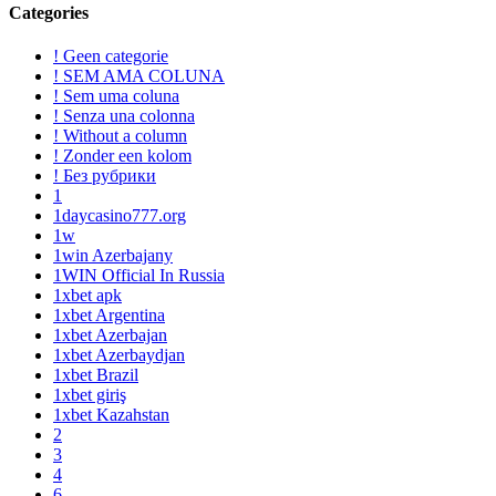
Categories
! Geen categorie
! SEM AMA COLUNA
! Sem uma coluna
! Senza una colonna
! Without a column
! Zonder een kolom
! Без рубрики
1
1daycasino777.org
1w
1win Azerbajany
1WIN Official In Russia
1xbet apk
1xbet Argentina
1xbet Azerbajan
1xbet Azerbaydjan
1xbet Brazil
1xbet giriş
1xbet Kazahstan
2
3
4
6