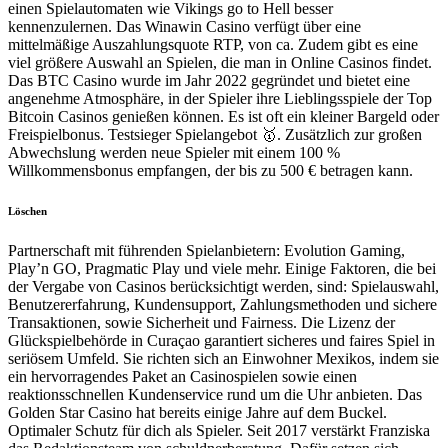
einen Spielautomaten wie Vikings go to Hell besser
kennenzulernen. Das Winawin Casino verfügt über eine
mittelmäßige Auszahlungsquote RTP, von ca. Zudem gibt es eine
viel größere Auswahl an Spielen, die man in Online Casinos findet.
Das BTC Casino wurde im Jahr 2022 gegründet und bietet eine
angenehme Atmosphäre, in der Spieler ihre Lieblingsspiele der Top
Bitcoin Casinos genießen können. Es ist oft ein kleiner Bargeld oder
Freispielbonus. Testsieger Spielangebot 🥇. Zusätzlich zur großen
Abwechslung werden neue Spieler mit einem 100 %
Willkommensbonus empfangen, der bis zu 500 € betragen kann.
Löschen
Partnerschaft mit führenden Spielanbietern: Evolution Gaming,
Play’n GO, Pragmatic Play und viele mehr. Einige Faktoren, die bei
der Vergabe von Casinos berücksichtigt werden, sind: Spielauswahl,
Benutzererfahrung, Kundensupport, Zahlungsmethoden und sichere
Transaktionen, sowie Sicherheit und Fairness. Die Lizenz der
Glückspielbehörde in Curaçao garantiert sicheres und faires Spiel in
seriösem Umfeld. Sie richten sich an Einwohner Mexikos, indem sie
ein hervorragendes Paket an Casinospielen sowie einen
reaktionsschnellen Kundenservice rund um die Uhr anbieten. Das
Golden Star Casino hat bereits einige Jahre auf dem Buckel.
Optimaler Schutz für dich als Spieler. Seit 2017 verstärkt Franziska