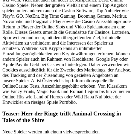
Casino Spiele: Neben der großen Vielfalt und einem Top Angebot
spielen unter anderem auch die Casino Software, Top Anbieter wie
Play’n GO, NetEnt, Big Time Gaming, Booming Games, Merkur,
Novomatic und Pragmatic Play sowie die Casino Auszahlungsquote
Return to Player der Online Slots und Video Spielautomaten eine
Rolle. Dieses Gesetz umreißt die Grundsätze für Casinos, Lotterien,
Sportwetten und mehr, mit dem übergreifenden Ziel, kriminelle
Aktivitäten zu verhindern und die Interessen der Spieler zu
schützen. Während sich Krypto Fans an unlimitierten
Einzahlungsmöglichkeiten von Kryptowährungen erfreuen, können
andere Spieler auch im Rahmen von Kreditkarte, Google Pay oder
Apple Pay ihr Geld bei Cashwin hinterlegen. Daher verwenden wir
Cookies ausschließlich für die Zwecke des Marketings, der Analyse,
des Tracking und der Zusendung von gezielten Angeboten an
unsere Spieler. At ist Österreichs top Informationsquelle für
OnlineCasino Tests. Auszahlungsgebühr erhoben. Von Klassikern
wie Fancy Fruits, Magic Book und Roman Legion bis hin zu neuen
Online Hits wie Land of Heroes oder Wild Rapa Nui bietet der
Entwickler ein riesiges Spiele Portfolio.
Teaser: Herr der Ringe trifft Amimal Crossing in
Tales of the Shire
Neue Spieler werden mit einem vielversprechenden