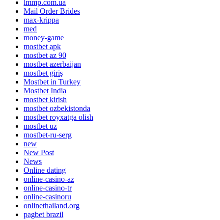
lmmp.com.ua
Mail Order Brides
max-krippa
med
money-game
mostbet apk
mostbet az 90
mostbet azerbaijan
mostbet giriş
Mostbet in Turkey
Mostbet India
mostbet kirish
mostbet ozbekistonda
mostbet royxatga olish
mostbet uz
mostbet-ru-serg
new
New Post
News
Online dating
online-casino-az
online-casino-tr
online-casinoru
onlinethailand.org
pagbet brazil