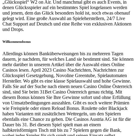
„Glücksspiel“ W2 on Air. Und manchmal gibt es auch Events, in
denen Glücksspieler auf ein bestimmtes Spiel losgelassen werden
und jenem, dem das Glück besonders hold ist, noch etwas obenauf
gelegt wird. Eine große Auswahl an Spieleherstellern, 24/7 Live
Chat Support auf Deutsch und eine Reihe von exklusiven Aktionen
und Drops.
Willkommensbonus
Allerdings können Banküberweisungen bis zu mehreren Tagen
dauern, je nachdem, für welches Land sie bestimmt sind. Sie können
mehr darüber in unserem Artikel über die Auswahl eines Online
Casinos lesen. April 2023 Casino Nachrichten, Nachrichten zur
Glücksspiel Gesetzgebung, Novoline Greentube, Spielautomaten
Hersteller. Wo gibt es eine klasse Spielauswahl und hohe Gewinne.
Falls Sie auf der Suche nach einem neuen Casino Online Österreich
sind, sind Sie beim 31Bet Casino Österreich genau richtig. Mit
diesem Bonus können Sie Ihre Gewinne sofort und ohne Erfüllung
von Umsatzbedingungen auszahlen. Gibt es noch weitere Prämien
wie Freispiele oder einen Reload Bonus. Roulette oder Blackjack
haben Varianten mit zusätzlichen Wettregeln, um den Spielern
ebenfalls eine Chance zu geben. Die Casinos Austria AG ist für die
Dauer bis 31. Bei diesem Spiel spielt man an einem
halbkreisförmigen Tisch mit bis zu 7 Spielern gegen die Bank,
wobei jeder Spieler für sich spielt und seinen Einsatz selbst