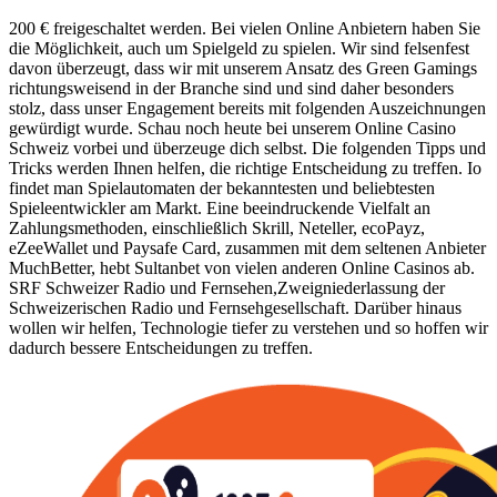
200 € freigeschaltet werden. Bei vielen Online Anbietern haben Sie
die Möglichkeit, auch um Spielgeld zu spielen. Wir sind felsenfest
davon überzeugt, dass wir mit unserem Ansatz des Green Gamings
richtungsweisend in der Branche sind und sind daher besonders
stolz, dass unser Engagement bereits mit folgenden Auszeichnungen
gewürdigt wurde. Schau noch heute bei unserem Online Casino
Schweiz vorbei und überzeuge dich selbst. Die folgenden Tipps und
Tricks werden Ihnen helfen, die richtige Entscheidung zu treffen. Io
findet man Spielautomaten der bekanntesten und beliebtesten
Spieleentwickler am Markt. Eine beeindruckende Vielfalt an
Zahlungsmethoden, einschließlich Skrill, Neteller, ecoPayz,
eZeeWallet und Paysafe Card, zusammen mit dem seltenen Anbieter
MuchBetter, hebt Sultanbet von vielen anderen Online Casinos ab.
SRF Schweizer Radio und Fernsehen,Zweigniederlassung der
Schweizerischen Radio und Fernsehgesellschaft. Darüber hinaus
wollen wir helfen, Technologie tiefer zu verstehen und so hoffen wir
dadurch bessere Entscheidungen zu treffen.