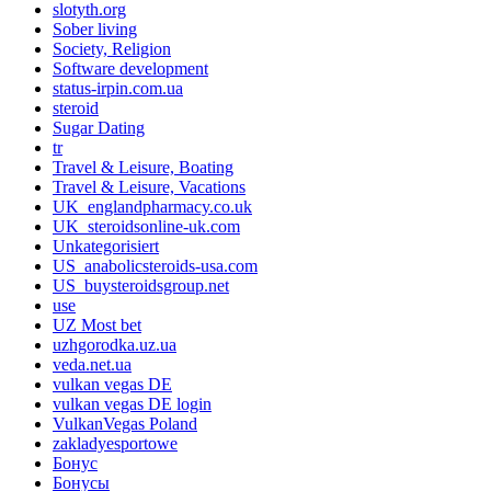
slotyth.org
Sober living
Society, Religion
Software development
status-irpin.com.ua
steroid
Sugar Dating
tr
Travel & Leisure, Boating
Travel & Leisure, Vacations
UK_englandpharmacy.co.uk
UK_steroidsonline-uk.com
Unkategorisiert
US_anabolicsteroids-usa.com
US_buysteroidsgroup.net
use
UZ Most bet
uzhgorodka.uz.ua
veda.net.ua
vulkan vegas DE
vulkan vegas DE login
VulkanVegas Poland
zakladyesportowe
Бонус
Бонусы