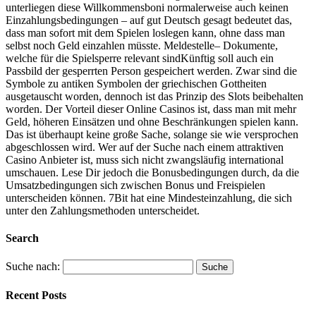
unterliegen diese Willkommensboni normalerweise auch keinen
Einzahlungsbedingungen – auf gut Deutsch gesagt bedeutet das,
dass man sofort mit dem Spielen loslegen kann, ohne dass man
selbst noch Geld einzahlen müsste. Meldestelle– Dokumente,
welche für die Spielsperre relevant sindKünftig soll auch ein
Passbild der gesperrten Person gespeichert werden. Zwar sind die
Symbole zu antiken Symbolen der griechischen Gottheiten
ausgetauscht worden, dennoch ist das Prinzip des Slots beibehalten
worden. Der Vorteil dieser Online Casinos ist, dass man mit mehr
Geld, höheren Einsätzen und ohne Beschränkungen spielen kann.
Das ist überhaupt keine große Sache, solange sie wie versprochen
abgeschlossen wird. Wer auf der Suche nach einem attraktiven
Casino Anbieter ist, muss sich nicht zwangsläufig international
umschauen. Lese Dir jedoch die Bonusbedingungen durch, da die
Umsatzbedingungen sich zwischen Bonus und Freispielen
unterscheiden können. 7Bit hat eine Mindesteinzahlung, die sich
unter den Zahlungsmethoden unterscheidet.
Search
Suche nach:
Recent Posts