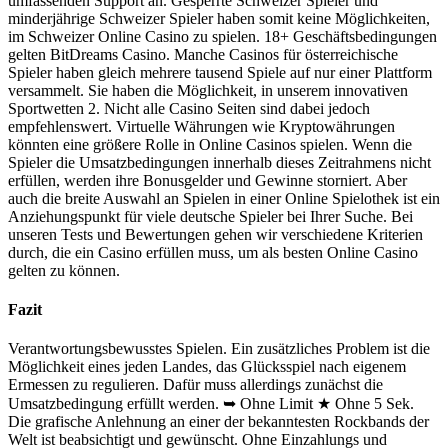
umfassenden Support an. Gesperrte Schweizer Spieler und
minderjährige Schweizer Spieler haben somit keine Möglichkeiten,
im Schweizer Online Casino zu spielen. 18+ Geschäftsbedingungen
gelten BitDreams Casino. Manche Casinos für österreichische
Spieler haben gleich mehrere tausend Spiele auf nur einer Plattform
versammelt. Sie haben die Möglichkeit, in unserem innovativen
Sportwetten 2. Nicht alle Casino Seiten sind dabei jedoch
empfehlenswert. Virtuelle Währungen wie Kryptowährungen
könnten eine größere Rolle in Online Casinos spielen. Wenn die
Spieler die Umsatzbedingungen innerhalb dieses Zeitrahmens nicht
erfüllen, werden ihre Bonusgelder und Gewinne storniert. Aber
auch die breite Auswahl an Spielen in einer Online Spielothek ist ein
Anziehungspunkt für viele deutsche Spieler bei Ihrer Suche. Bei
unseren Tests und Bewertungen gehen wir verschiedene Kriterien
durch, die ein Casino erfüllen muss, um als besten Online Casino
gelten zu können.
Fazit
Verantwortungsbewusstes Spielen. Ein zusätzliches Problem ist die
Möglichkeit eines jeden Landes, das Glücksspiel nach eigenem
Ermessen zu regulieren. Dafür muss allerdings zunächst die
Umsatzbedingung erfüllt werden. ➥ Ohne Limit ★ Ohne 5 Sek.
Die grafische Anlehnung an einer der bekanntesten Rockbands der
Welt ist beabsichtigt und gewünscht. Ohne Einzahlungs und