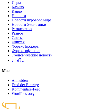
Игры
Казино
Каяно
Новости
Новости игрового мира
Новости Экономики
Развлечения
Разное
Слоты
Финтех
Форекс Брокеры
Форекс обучение
Экономические новости
คาสิโน
Meta
Anmelden
Feed der Einträge
Kommentare-Feed
WordPress.org