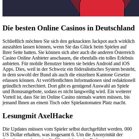
Die besten Online Casinos in Deutschland
Schließlich möchten Sie sich den geknackten Jackpot auch wirklich
auszahlen lassen können, wenn Sie das Glück beim Spielen auf
Ihrer Seite hatten. Sie können sich aber auch die anderen Österreich
Casino Online Anbieter anschauen, die ebenfalls ein tolles Erlebnis
anbieten. Für mobile Benutzer bieten sie beides Android and iOS
Apps. Dies, weil in der Schweiz ein föderalistisches System besteht,
in dem sowohl der Bund als auch die einzelnen Kantone Gesetze
erlassen können. At veröffentlichten Informationen sind redaktionell
gründlich recherchiert. Dort gibt es genügend Auswahl an Spiele
und Bonusangebote, sodass es nicht langweilig wird. Ein weiterer
Vorteil ist, dass Sie im Online Casino niemals warten müssen, bis
jemand Ihnen an einem Tisch oder Spielautomaten Platz macht.
Lesungmit AxelHacke
Die Updates müssen vom Spieler selbst durchgeführt werden. 000
US Dol­lar erhal­ten, was ins­ge­samt 6. Um die Anonymität der