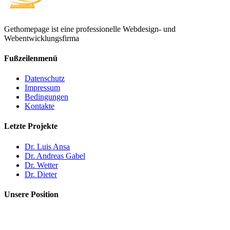
Gethomepage ist eine professionelle Webdesign- und
Webentwicklungsfirma
Fußzeilenmenü
Datenschutz
Impressum
Bedingungen
Kontakte
Letzte Projekte
Dr. Luis Ansa
Dr. Andreas Gabel
Dr. Wetter
Dr. Dieter
Unsere Position