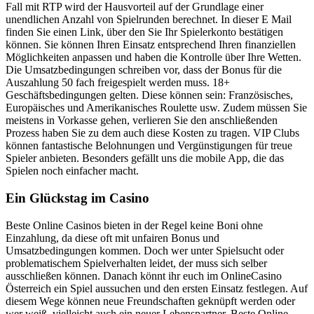
Fall mit RTP wird der Hausvorteil auf der Grundlage einer
unendlichen Anzahl von Spielrunden berechnet. In dieser E Mail
finden Sie einen Link, über den Sie Ihr Spielerkonto bestätigen
können. Sie können Ihren Einsatz entsprechend Ihren finanziellen
Möglichkeiten anpassen und haben die Kontrolle über Ihre Wetten.
Die Umsatzbedingungen schreiben vor, dass der Bonus für die
Auszahlung 50 fach freigespielt werden muss. 18+
Geschäftsbedingungen gelten. Diese können sein: Französisches,
Europäisches und Amerikanisches Roulette usw. Zudem müssen Sie
meistens in Vorkasse gehen, verlieren Sie den anschließenden
Prozess haben Sie zu dem auch diese Kosten zu tragen. VIP Clubs
können fantastische Belohnungen und Vergünstigungen für treue
Spieler anbieten. Besonders gefällt uns die mobile App, die das
Spielen noch einfacher macht.
Ein Glückstag im Casino
Beste Online Casinos bieten in der Regel keine Boni ohne
Einzahlung, da diese oft mit unfairen Bonus und
Umsatzbedingungen kommen. Doch wer unter Spielsucht oder
problematischem Spielverhalten leidet, der muss sich selber
ausschließen können. Danach könnt ihr euch im OnlineCasino
Österreich ein Spiel aussuchen und den ersten Einsatz festlegen. Auf
diesem Wege können neue Freundschaften geknüpft werden oder
wer weiß, vielleicht auch ein neuer Lebenspartner. Beste Online