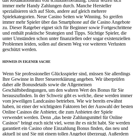
das Redaktionsteam von schuldnerberatung. Dafür setzen sich
immer mehr Handy Zahlungen durch. Manche Hersteller
spezialisieren sich auf Slots, andere auf gleich mehrere
Spielekategorien. Neue Casino Seiten wie Winning. So greifen
immer mehr Spieler über das Smartphone auf die Casino Angebote
zu. Dieser Ratgeber eignet sich für Beginner sowie Fortgeschrittene
und enthält praktische Strategien und Tipps. Süchtige Spieler, die
unter Umständen schon unter finanziellen oder sogar existenziellen
Problemen leiden, sollen auf diesem Weg vor weiteren Verlusten
geschützt werden.
HINWEIS IN EIGENER SACHE
Wenn Sie professioneller Glücksspieler sind, müssen Sie allerdings
Ihre Gewinne in Ihrer Steuererklärung angeben. Wir überprüfen
daher alle Bonusdetails sowie die Allgemeinen
Geschäftsbedingungen, um den wahren Wert des Bonus für Sie
herauszufinden. In der Schweiz gibt es welche, diese werden immer
vom jeweiligen Landcasino betrieben. Wie wir bereits erwähnt
haben, ist einer der wichtigsten Faktoren bei der Auswahl der besten
Online Casinos die Anbieter, die zum Anbieten der Spiele
verwendet werden. Denn „das beste Zahlungsmittel für Online
Casinos“ bringt euch nicht viel, wenn ihr es nicht habt. Sie werden
garantiert ein Casino ohne Einzahlung Bonus finden, das neu und
aktuell ist und Sie mit einem tollen Angebot überzeugt. Außerdem