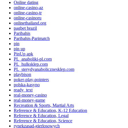
Online dating
online-casino-az
online-casino-tr
online-casinoru
onlinethailand.org
pagbet brazil
Paribahis
Paribahis-Parimatch
pin
pin up
PinUp apk
PL_anaboliki-pl.com
PL_hulksklep.com
PL_sterydyanabolicznesklep.com
playbison
poker-play-pointers
polska-kasyno
ready_text
real-money-casino
real-money-game
Recreation & Sports, Martial Arts
Reference & Education, K-12 Education
Reference & Education, Legal
Reference & Education, Science
rynekzasad-gierlosowych