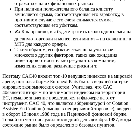
отражаться на их финансовых рынках.
При наличии положительного баланса клиенту
зачисляется сумма, соответствующая его заработку, в
противном случае с его счета снимается сумма,
соответствующая его убыткам.
✍ Как правило, вы будете тратить около одного часа на
дневную торговли и менее пяти минут – на скальпинг в
MT5 для каждого ордера.
Таким образом, его фактическая цена учитывает
множество других факторов, таких как ожидания
инвесторов относительно результатов компании,
изменения ставок, различные риски и т.
Поэтому CAC40 входит топ-10 ведущих индексов на мировой
арене, позволяя бирже Euronext Paris быть в верхней пятерке
мировых экономических систем. Учитывая, что САС
40является вторым по значимости индексом на территории
ЕС, немалое значение представляет и фьючерс на этот
инструмент. CAC 40, что является аббревиатурой от Cotation
Assistée En Continu (помощь в непрерывной торговле), введен
в оборот 15 июня 1988 года на Парижской фондовой бирже.
Точкой отсчета послужил последний день декабря-1987, когда
состояние рынка было определено в базовых пунктов.