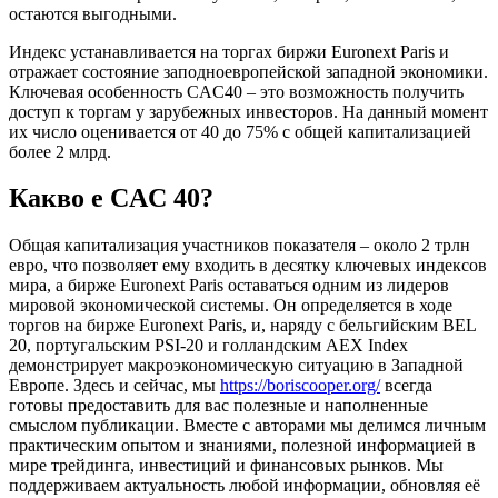
остаются выгодными.
Индекс устанавливается на торгах биржи Euronext Paris и
отражает состояние заподноевропейской западной экономики.
Ключевая особенность CAC40 – это возможность получить
доступ к торгам у зарубежных инвесторов. На данный момент
их число оценивается от 40 до 75% с общей капитализацией
более 2 млрд.
Какво е CAC 40?
Общая капитализация участников показателя – около 2 трлн
евро, что позволяет ему входить в десятку ключевых индексов
мира, а бирже Euronext Paris оставаться одним из лидеров
мировой экономической системы. Он определяется в ходе
торгов на бирже Euronext Paris, и, наряду с бельгийским BEL
20, португальским PSI-20 и голландским AEX Index
демонстрирует макроэкономическую ситуацию в Западной
Европе. Здесь и сейчас, мы
https://boriscooper.org/
всегда
готовы предоставить для вас полезные и наполненные
смыслом публикации. Вместе с авторами мы делимся личным
практическим опытом и знаниями, полезной информацией в
мире трейдинга, инвестиций и финансовых рынков. Мы
поддерживаем актуальность любой информации, обновляя её