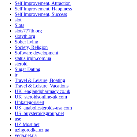
Self Improvement, Attraction
Self Improvement, Happiness
Self Improvement, Success
slot
Slots
slots777th.org
slotyth.org
Sober living
Society, Religion
Software development
status-irpin.com.ua
steroid
Sugar Dating
tr
Travel & Leisure, Boating
Travel & Leisure, Vacations
UK_englandpharmacy.co.uk
UK_steroidsonline-uk.com
Unkategorisiert
US_anabolicsteroids-usa.com
US_buysteroidsgroup.net
use
UZ Most bet
uzhgorodka.uz.ua
veda.net.ua