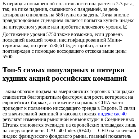
В периоды повышенной волатильности она растет в 2-3 раза,
так, на пике падения, связанного с пандемией, за день
котировки снизились на 586 пунктов за день. Тогда вполне
правдоподобным сценарием является попытка купить индекс
на интересном уровне или пробитие ключевого уровня. ☑️
Достижение уровня 5750 также возможно, если уровень
последней высшей точки, идентифицированной Мини-
терминалом, по цене 5536,61 будет пробит, а затем
подтвержден с помощью восходящего отскока выше цены
5500.
Топ-5 самых популярных и пятерка
худших акций российских компаний
Таким образом подъем на американских торговых площадках
становится благоприятным фактором для роста котировок на
европейских биржах, а снижение на рынках США часто
приводит к появлению нисходящего тренда в Европе. В связи
со значительной разницей в часовых поясах
индекс cac 40
результат изменения рыночной конъюнктуры в Соединенных
Штатах становится очевиден на европейских площадках лишь
на следующий день. CAC 40 Index (#F40) — CFD на ключевой
индекс французского фондового рынка, главный показатель