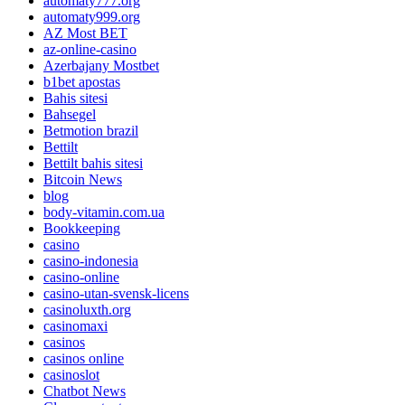
automaty777.org
automaty999.org
AZ Most BET
az-online-casino
Azerbajany Mostbet
b1bet apostas
Bahis sitesi
Bahsegel
Betmotion brazil
Bettilt
Bettilt bahis sitesi
Bitcoin News
blog
body-vitamin.com.ua
Bookkeeping
casino
casino-indonesia
casino-online
casino-utan-svensk-licens
casinoluxth.org
casinomaxi
casinos
casinos online
casinoslot
Chatbot News