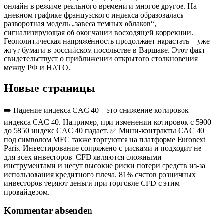
онлайн в режиме реального времени и многое другое. На
дневном графике французского индекса образовалась
разворотная модель „завеса темных облаков“,
сигнализирующая об окончании восходящей коррекции.
Геополитическая напряжённость продолжает нарастать – уже
жгут бумаги в российском посольстве в Варшаве. Этот факт
свидетельствует о приближении открытого столкновения
между РФ и НАТО.
Новые страницы
➡️ Падение индекса CAC 40 – это снижение котировок
индекса CAC 40. Например, при изменении котировок с 5900
до 5850 индекс CAC 40 падает. ✅ Мини-контракты CAC 40
под символом MFC также торгуются на платформе Euronext
Paris. Инвестирование сопряжено с рисками и подходит не
для всех инвесторов. CFD являются сложными
инструментами и несут высокие риски потери средств из-за
использования кредитного плеча. 81% счетов розничных
инвесторов теряют деньги при торговле CFD с этим
провайдером.
Kommentar absenden