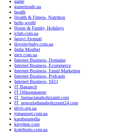
game
gameinside.ua
health
Health & Fitness, Nutrition
hello world
Home & Family, Holidays
iclub.com.ua
Igrovi Atomati
ilovemybaby.com.ua
India Mostbet
inex.com.ua
Internet Business, Domains
Internet Business, Ecommerce
Internet Business, Email Marketing
Internet Business, Podcasts
Internet Business, SEO
IT Вакансії
IT Образование
IT_farmacianabolizzanti.com
IT_negoziodianabolizzanti24.com
itlviv.org.ua
jomasport.com.ua
karabasmedia
kievtime.com
kotelteplo.com.ua