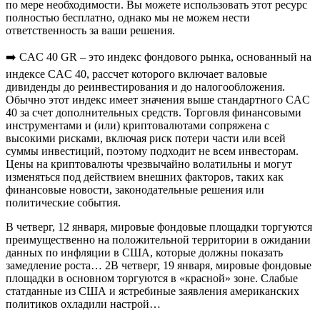
по мере необходимости. Вы можете использовать этот ресурс
полностью бесплатно, однако мы не можем нести
ответственность за ваши решения.
➡️ CAC 40 GR – это индекс фондового рынка, основанный на
индексе CAC 40, рассчет которого включает валовые
дивиденды до реинвестирования и до налогообложения.
Обычно этот индекс имеет значения выше стандартного CAC
40 за счет дополнительных средств. Торговля финансовыми
инструментами и (или) криптовалютами сопряжена с
высокими рисками, включая риск потери части или всей
суммы инвестиций, поэтому подходит не всем инвесторам.
Цены на криптовалюты чрезвычайно волатильны и могут
изменяться под действием внешних факторов, таких как
финансовые новости, законодательные решения или
политические события.
В четверг, 12 января, мировые фондовые площадки торгуются
преимущественно на положительной территории в ожидании
данных по инфляции в США, которые должны показать
замедление роста… 2В четверг, 19 января, мировые фондовые
площадки в основном торгуются в «красной» зоне. Слабые
статданные из США и ястребиные заявления американских
политиков охладили настрой…