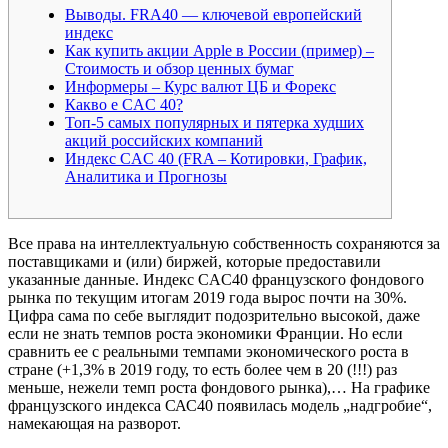
Выводы. FRA40 — ключевой европейский
индекс
Как купить акции Apple в России (пример) –
Стоимость и обзор ценных бумаг
Информеры – Курс валют ЦБ и Форекс
Какво е CAC 40?
Топ-5 самых популярных и пятерка худших
акций российских компаний
Индекс CAC 40 (FRA – Котировки, График,
Аналитика и Прогнозы
Все права на интеллектуальную собственность сохраняются за
поставщиками и (или) биржей, которые предоставили
указанные данные. Индекс CAC40 французского фондового
рынка по текущим итогам 2019 года вырос почти на 30%.
Цифра сама по себе выглядит подозрительно высокой, даже
если не знать темпов роста экономики Франции. Но если
сравнить ее с реальными темпами экономического роста в
стране (+1,3% в 2019 году, то есть более чем в 20 (!!!) раз
меньше, нежели темп роста фондового рынка),… На графике
французского индекса САС40 появилась модель „надгробие“,
намекающая на разворот.