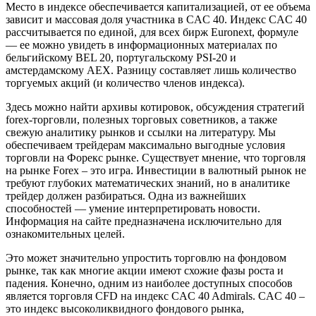
Место в индексе обеспечивается капитализацией, от ее объема
зависит и массовая доля участника в CAC 40. Индекс CAC 40
рассчитывается по единой, для всех бирж Euronext, формуле
— ее можно увидеть в информационных материалах по
бельгийскому BEL 20, португальскому PSI-20 и
амстердамскому AEX. Разницу составляет лишь количество
торгуемых акций (и количество членов индекса).
Здесь можно найти архивы котировок, обсуждения стратегий
forex-торговли, полезных торговых советников, а также
свежую аналитику рынков и ссылки на литературу. Мы
обеспечиваем трейдерам максимально выгодные условия
торговли на Форекс рынке. Существует мнение, что торговля
на рынке Forex – это игра. Инвестиции в валютный рынок не
требуют глубоких математических знаний, но в аналитике
трейдер должен разбираться. Одна из важнейших
способностей — умение интерпретировать новости.
Информация на сайте предназначена исключительно для
ознакомительных целей.
Это может значительно упростить торговлю на фондовом
рынке, так как многие акции имеют схожие фазы роста и
падения. Конечно, одним из наиболее доступных способов
является торговля CFD на индекс CAC 40 Admirals. CAC 40 –
это индекс высоколиквидного фондового рынка,