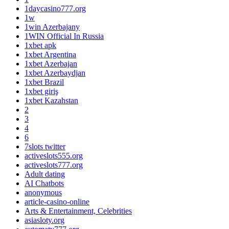
1daycasino777.org
1w
1win Azerbajany
1WIN Official In Russia
1xbet apk
1xbet Argentina
1xbet Azerbajan
1xbet Azerbaydjan
1xbet Brazil
1xbet giriş
1xbet Kazahstan
2
3
4
6
7slots twitter
activeslots555.org
activeslots777.org
Adult dating
AI Chatbots
anonymous
article-casino-online
Arts & Entertainment, Celebrities
asiasloty.org