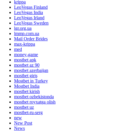
krippa
LeoVegas Finland
LeoVegas India
LeoVegas Irland
LeoVegas Sweden
lgr.org.ua
lmmp.com.ua
Mail Order Brides
max-krippa
med
money-game
mostbet apk
mostbet az 90
mostbet azerbaijan
mostbet giriş
Mostbet in Turkey
Mostbet India
mostbet kirish
mostbet ozbekistonda
mostbet royxatga olish
mostbet uz
mostbet-ru-serg
new
New Post
News