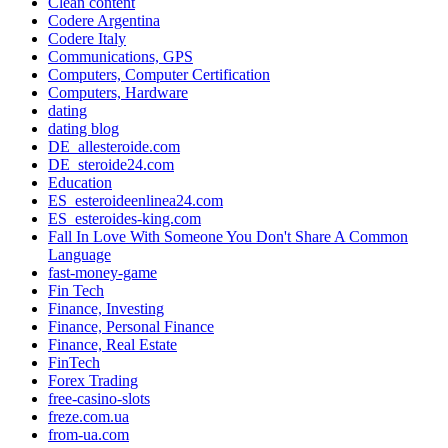
Clean content
Codere Argentina
Codere Italy
Communications, GPS
Computers, Computer Certification
Computers, Hardware
dating
dating blog
DE_allesteroide.com
DE_steroide24.com
Education
ES_esteroideenlinea24.com
ES_esteroides-king.com
Fall In Love With Someone You Don't Share A Common
Language
fast-money-game
Fin Tech
Finance, Investing
Finance, Personal Finance
Finance, Real Estate
FinTech
Forex Trading
free-casino-slots
freze.com.ua
from-ua.com