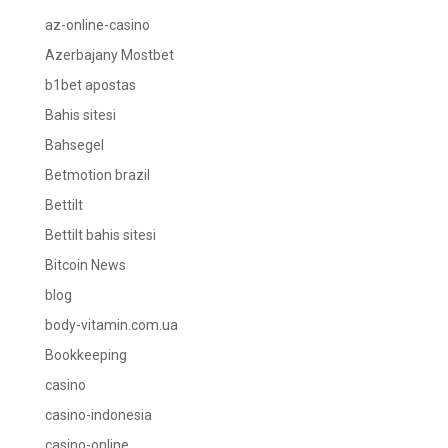
az-online-casino
Azerbajany Mostbet
b1bet apostas
Bahis sitesi
Bahsegel
Betmotion brazil
Bettilt
Bettilt bahis sitesi
Bitcoin News
blog
body-vitamin.com.ua
Bookkeeping
casino
casino-indonesia
casino-online