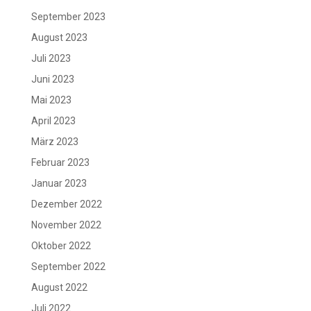
September 2023
August 2023
Juli 2023
Juni 2023
Mai 2023
April 2023
März 2023
Februar 2023
Januar 2023
Dezember 2022
November 2022
Oktober 2022
September 2022
August 2022
Juli 2022