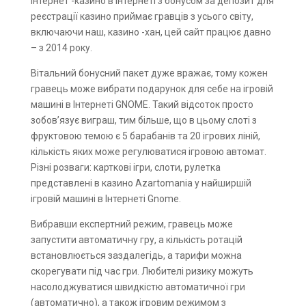
Інтернет -казино в Інтернеті з бонусом за депозит для
реєстрації казино приймає гравців з усього світу,
включаючи наш, казино -хан, цей сайт працює давно
– з 2014 року.
Вітальний бонусний пакет дуже вражає, тому кожен
гравець може вибрати подарунок для себе на ігровій
машині в Інтернеті GNOME. Такий відсоток просто
зобов’язує виграш, тим більше, що в цьому слоті з
фруктовою темою є 5 барабанів та 20 ігрових ліній,
кількість яких може регулюватися ігровою автомат.
Різні розваги: ​​карткові ігри, слоти, рулетка
представлені в казино Azartomania у найширшій
ігровій машині в Інтернеті Gnome.
Вибравши експертний режим, гравець може
запустити автоматичну гру, а кількість ротацій
встановлюється заздалегідь, а тарифи можна
скорегувати під час гри. Любителі ризику можуть
насолоджуватися швидкістю автоматичної гри
(автоматично), а також ігровим режимом з