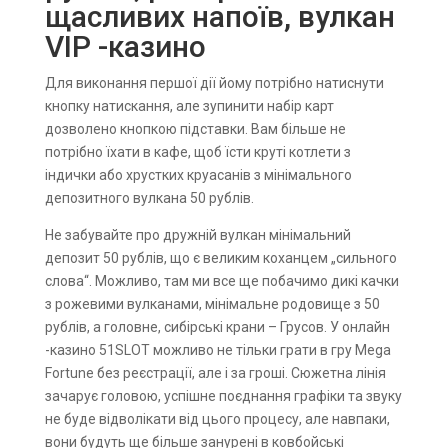
щасливих напоїв, вулкан
VIP -казино
Для виконання першої дії йому потрібно натиснути
кнопку натискання, але зупинити набір карт
дозволено кнопкою підставки. Вам більше не
потрібно їхати в кафе, щоб їсти круті котлети з
індички або хрустких круасанів з мінімального
депозитного вулкана 50 рублів.
Не забувайте про дружній вулкан мінімальний
депозит 50 рублів, що є великим коханцем „сильного
слова“. Можливо, там ми все ще побачимо дикі качки
з рожевими вулканами, мінімальне родовище з 50
рублів, а головне, сибірські крани – Грусов. У онлайн
-казино 51SLOT можливо не тільки грати в гру Mega
Fortune без реєстрації, але і за гроші. Сюжетна лінія
зачарує головою, успішне поєднання графіки та звуку
не буде відволікати від цього процесу, але навпаки,
вони будуть ще більше занурені в ковбойські