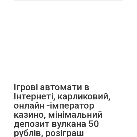
Ігрові автомати в
Інтернеті, карликовий,
онлайн -імператор
казино, мінімальний
депозит вулкана 50
рублів, розіграш