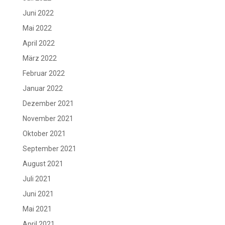
Juni 2022
Mai 2022
April 2022
März 2022
Februar 2022
Januar 2022
Dezember 2021
November 2021
Oktober 2021
September 2021
August 2021
Juli 2021
Juni 2021
Mai 2021
April 2021