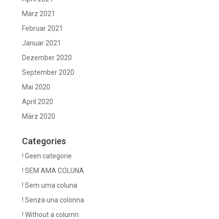
März 2021
Februar 2021
Januar 2021
Dezember 2020
September 2020
Mai 2020
April 2020
März 2020
Categories
! Geen categorie
! SEM AMA COLUNA
! Sem uma coluna
! Senza una colonna
! Without a column