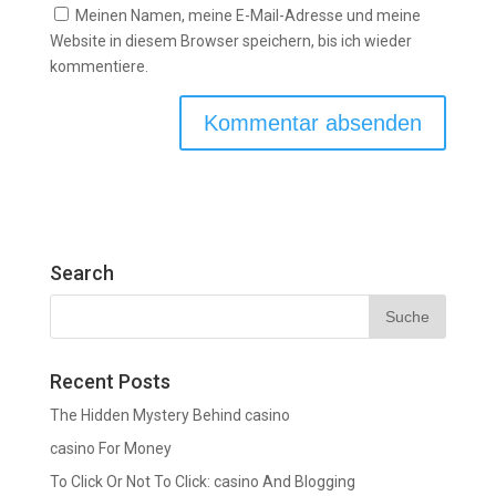
Meinen Namen, meine E-Mail-Adresse und meine
Website in diesem Browser speichern, bis ich wieder
kommentiere.
Search
Recent Posts
The Hidden Mystery Behind casino
casino For Money
To Click Or Not To Click: casino And Blogging