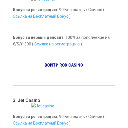
Бонус за регистрацию:
90 Бесплатных Спинов (
Ссылка на Бесплатный Бонус
)
Бонус за первый депозит:
100% за пополнение на
€/$/₽ 300 (
Ссылка на регистрацию
)
ВОЙТИ ROX CASINO
3.
Jet Casino
Бонус за регистрацию:
90 Бесплатных Спинов (
Ссылка на Бесплатный Бонус
)