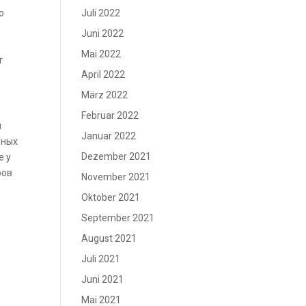
ю
Juli 2022
Juni 2022
Mai 2022
т
April 2022
März 2022
Februar 2022
и
Januar 2022
нных
Dezember 2021
е у
ров
November 2021
Oktober 2021
September 2021
August 2021
Juli 2021
Juni 2021
Mai 2021