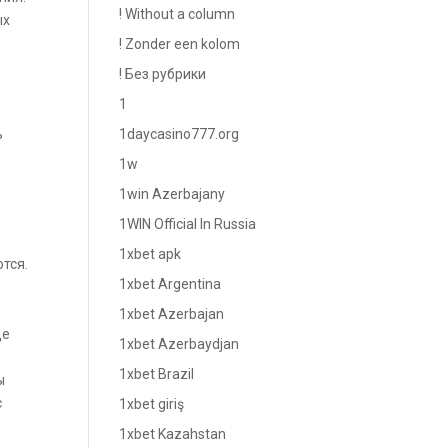
! Without a column
ых
! Zonder een kolom
! Без рубрики
1
ь
1daycasino777.org
1w
1win Azerbajany
1WIN Official In Russia
1xbet apk
тся.
1xbet Argentina
1xbet Azerbajan
де
1xbet Azerbaydjan
1xbet Brazil
ы
с
1xbet giriş
1xbet Kazahstan