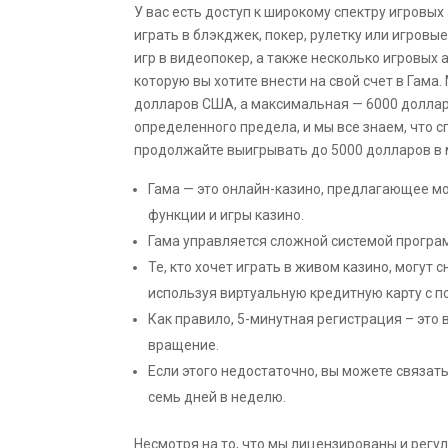
У вас есть доступ к широкому спектру игровых
играть в блэкджек, покер, рулетку или игровы
игр в видеопокер, а также несколько игровых 
которую вы хотите внести на свой счет в Гама
долларов США, а максимальная — 6000 долла
определенного предела, и мы все знаем, что
продолжайте выигрывать до 5000 долларов в 
Гама — это онлайн-казино, предлагающее м
функции и игры казино.
Гама управляется сложной системой програ
Те, кто хочет играть в живом казино, могут 
используя виртуальную кредитную карту с 
Как правило, 5-минутная регистрация – это 
вращение.
Если этого недостаточно, вы можете связать
семь дней в неделю.
Несмотря на то, что мы лицензированы и рег