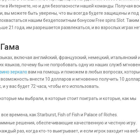
ти в Интернете, но и для безопасности нашей команды. Получая вс
 вы можете быть уверены, что вы всегда будете защищены и под
охвастаться нашим бездепозитным бонусом Free spins Slot. Таким
ьше 21 года, им разрешается развлекаться, и во взрослых играх не
 Гама
языках, включая английский, французский, немецкий, итальянский 
тих языков, почему бы не попробовать одну из наших служб мгнове
зино зеркало
вам на помощь и поможем в любых вопросах, которы
т возможность внести 10 долларов и мгновенно получить 10 долла
, и у вас будет 72 часа, чтобы его использовать.
которые мы выбрали, в которые стоит поиграть и которые, как мы
 времена, как Starburst, Fish of Fish и Palace of Riches.
аммные решения, обеспечивающие качественную и честную игру.
ждый раз, когда кто-то выигрывает, и если игрок заходит на веб-