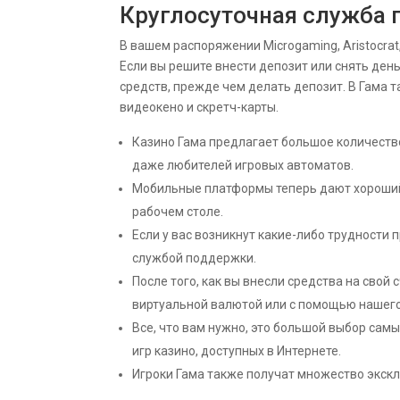
Круглосуточная служба 
В вашем распоряжении Microgaming, Aristocrat, N
Если вы решите внести депозит или снять ден
средств, прежде чем делать депозит. В Гама 
видеокено и скретч-карты.
Казино Гама предлагает большое количество
даже любителей игровых автоматов.
Мобильные платформы теперь дают хороший 
рабочем столе.
Если у вас возникнут какие-либо трудности
службой поддержки.
После того, как вы внесли средства на свой 
виртуальной валютой или с помощью нашего
Все, что вам нужно, это большой выбор са
игр казино, доступных в Интернете.
Игроки Гама также получат множество экскл