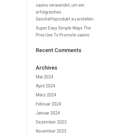
casino verwendet, um ein
erfolgreiches
Geschäftsprodukt zu erstellen
Super Easy Simple Ways The
Pros Use To Promote casino
Recent Comments
Archives
Mai 2024
April 2024
März 2024
Februar 2024
Januar 2024
Dezember 2023
November 2023