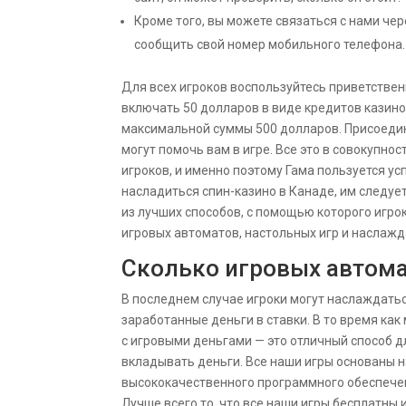
Кроме того, вы можете связаться с нами чер
сообщить свой номер мобильного телефона.
Для всех игроков воспользуйтесь приветстве
включать 50 долларов в виде кредитов казино
максимальной суммы 500 долларов. Присоедин
могут помочь вам в игре. Все это в совокупн
игроков, и именно поэтому Гама пользуется усп
насладиться спин-казино в Канаде, им следует
из лучших способов, с помощью которого игро
игровых автоматов, настольных игр и наслажд
Сколько игровых автома
В последнем случае игроки могут наслаждатьс
заработанные деньги в ставки. В то время ка
с игровыми деньгами — это отличный способ д
вкладывать деньги. Все наши игры основаны 
высококачественного программного обеспечен
Лучше всего то, что все наши игры бесплатны