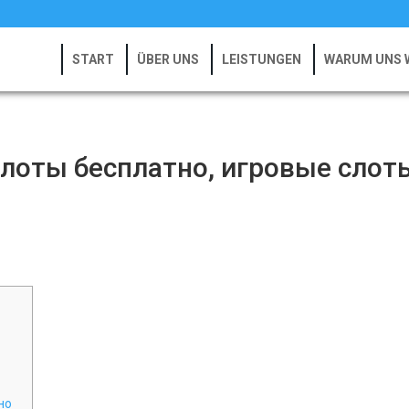
START
ÜBER UNS
LEISTUNGEN
WARUM UNS 
слоты бесплатно, игровые слот
но