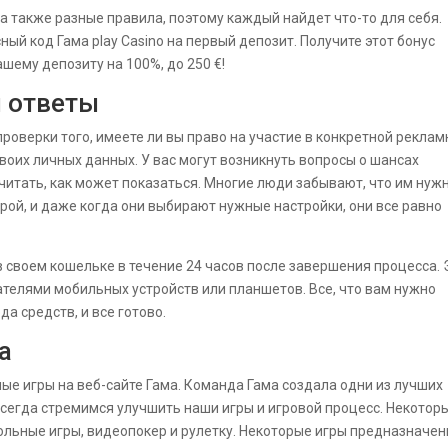
 а также разные правила, поэтому каждый найдет что-то для себя.
ный код Гама play Casino на первый депозит. Получите этот бонус
ашему депозиту на 100%, до 250 €!
и ответы
проверки того, имеете ли вы право на участие в конкретной рекла
воих личных данных. У вас могут возникнуть вопросы о шансах
считать, как может показаться. Многие люди забывают, что им нуж
рой, и даже когда они выбирают нужные настройки, они все равно
в своем кошельке в течение 24 часов после завершения процесса. 
телями мобильных устройств или планшетов. Все, что вам нужно
а средств, и все готово.
а
мые игры на веб-сайте Гама. Команда Гама создала одни из лучших
всегда стремимся улучшить наши игры и игровой процесс. Некотор
ольные игры, видеопокер и рулетку. Некоторые игры предназначе