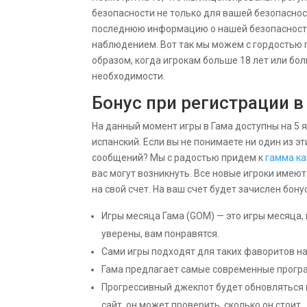
безопасности не только для вашей безопаснос
последнюю информацию о нашей безопасности,
наблюдением. Вот так мы можем с гордостью п
образом, когда игрокам больше 18 лет или бол
необходимости.
Бонус при регистрации в
На данный момент игры в Гама доступны на 5 
испанский. Если вы не понимаете ни один из э
сообщений? Мы с радостью придем к
гамма ка
вас могут возникнуть. Все новые игроки имею
на свой счет. На ваш счет будет зачислен бонус
Игры месяца Гама (GOM) — это игры месяца, 
уверены, вам понравятся.
Сами игры подходят для таких фаворитов на все
Гама предлагает самые современные прогр
Прогрессивный джекпот будет обновляться ка
сайт, он может проверить, сколько он стоит.