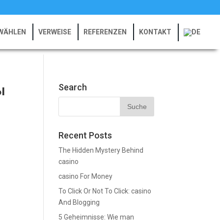
WÄHLEN
VERWEISE
REFERENZEN
KONTAKT
ы
Search
Recent Posts
The Hidden Mystery Behind
casino
casino For Money
To Click Or Not To Click: casino
And Blogging
5 Geheimnisse: Wie man