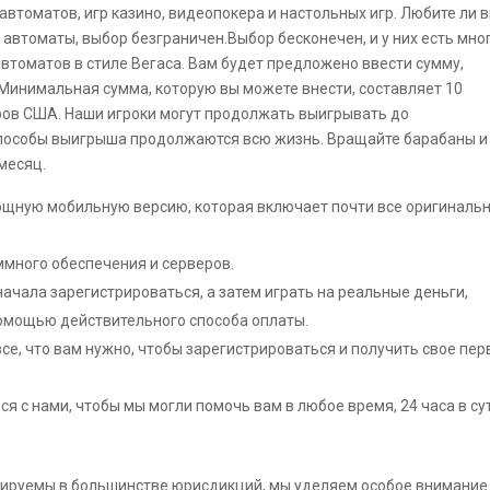
 автоматов, игр казино, видеопокера и настольных игр. Любите ли 
е автоматы, выбор безграничен.Выбор бесконечен, и у них есть мно
автоматов в стиле Вегаса. Вам будет предложено ввести сумму,
. Минимальная сумма, которую вы можете внести, составляет 10
ров США. Наши игроки могут продолжать выигрывать до
 способы выигрыша продолжаются всю жизнь. Вращайте барабаны и
месяц.
ощную мобильную версию, которая включает почти все оригиналь
ммного обеспечения и серверов.
сначала зарегистрироваться, а затем играть на реальные деньги,
помощью действительного способа оплаты.
все, что вам нужно, чтобы зарегистрироваться и получить свое пер
ся с нами, чтобы мы могли помочь вам в любое время, 24 часа в су
улируемы в большинстве юрисдикций, мы уделяем особое внимание