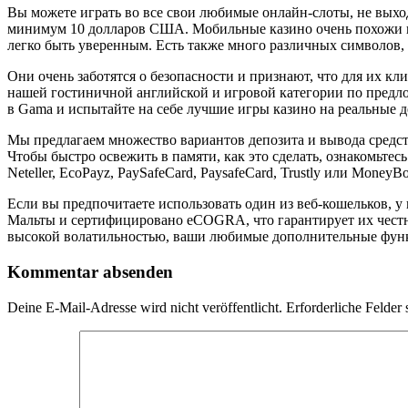
Вы можете играть во все свои любимые онлайн-слоты, не выхо
минимум 10 долларов США. Мобильные казино очень похожи на
легко быть уверенным. Есть также много различных символов,
Они очень заботятся о безопасности и признают, что для их кл
нашей гостиничной английской и игровой категории по предл
в Gama и испытайте на себе лучшие игры казино на реальные д
Мы предлагаем множество вариантов депозита и вывода средст
Чтобы быстро освежить в памяти, как это сделать, ознакомьтес
Neteller, EcoPayz, PaySafeCard, PaysafeCard, Trustly или MoneyBo
Если вы предпочитаете использовать один из веб-кошельков, у в
Мальты и сертифицировано eCOGRA, что гарантирует их честну
высокой волатильностью, ваши любимые дополнительные функци
Kommentar absenden
Deine E-Mail-Adresse wird nicht veröffentlicht.
Erforderliche Felder 