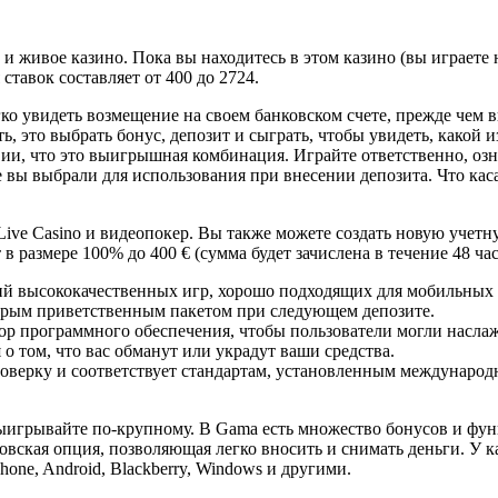
 и живое казино. Пока вы находитесь в этом казино (вы играете 
тавок составляет от 400 до 2724.
увидеть возмещение на своем банковском счете, прежде чем вы 
ать, это выбрать бонус, депозит и сыграть, чтобы увидеть, како
ии, что это выигрышная комбинация. Играйте ответственно, озн
вы выбрали для использования при внесении депозита. Что каса
ive Casino и видеопокер. Вы также можете создать новую учетн
в размере 100% до 400 € (сумма будет зачислена в течение 48 ча
ий высококачественных игр, хорошо подходящих для мобильных 
дрым приветственным пакетом при следующем депозите.
 программного обеспечения, чтобы пользователи могли наслажд
о том, что вас обманут или украдут ваши средства.
оверку и соответствует стандартам, установленным международн
и выигрывайте по-крупному. В Gama есть множество бонусов и фун
ковская опция, позволяющая легко вносить и снимать деньги. У к
one, Android, Blackberry, Windows и другими.