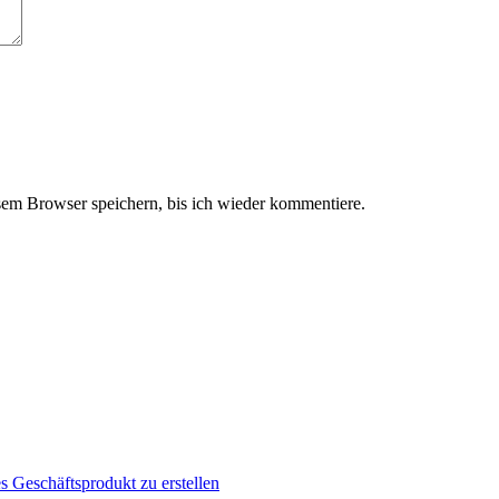
em Browser speichern, bis ich wieder kommentiere.
s Geschäftsprodukt zu erstellen