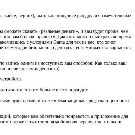
на сайте, верно?), вы также получите ряд других замечательных
сможете сказать «реальные деньги», и вам будет проще, чем
й из них вам больше нравится. Джекпот можно выиграть во время
акомившись с условиями Gama для тех из вас, кто хочет
ется методов безопасного депозита, есть множество вариантов
ую запись одним из доступных вам способов: Как только ваш
сов после внесения депозита).
устройств.
аться тем, что им больше всего подходит.
ыми аудиторами, в то же время защищая средства и ценности
кций, которые вам обязательно понравятся, а приложение для
азино также есть отличная мобильная версия, так что вы не