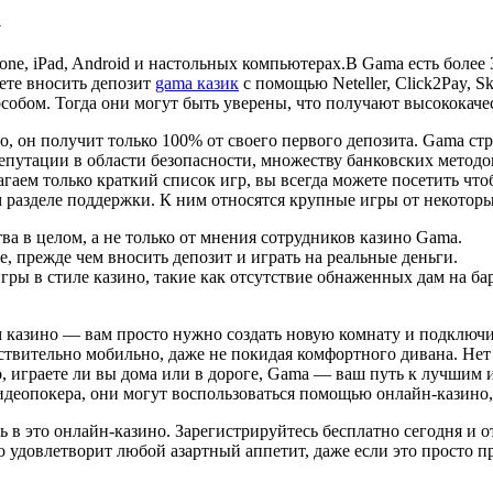
a
hone, iPad, Android и настольных компьютерах.В Gama есть боле
ете вносить депозит
gama казик
с помощью Neteller, Click2Pay, 
особом. Тогда они могут быть уверены, что получают высококач
евро, он получит только 100% от своего первого депозита. Gama 
епутации в области безопасности, множеству банковских методо
гаем только краткий список игр, вы всегда можете посетить что
разделе поддержки. К ним относятся крупные игры от некотор
тва в целом, а не только от мнения сотрудников казино Gama.
е, прежде чем вносить депозит и играть на реальные деньги.
гры в стиле казино, такие как отсутствие обнаженных дам на ба
казино — вам просто нужно создать новую комнату и подключит
йствительно мобильно, даже не покидая комфортного дивана. Не
о, играете ли вы дома или в дороге, Gama — ваш путь к лучшим
деопокера, они могут воспользоваться помощью онлайн-казино, 
ь в это онлайн-казино. Зарегистрируйтесь бесплатно сегодня и 
что удовлетворит любой азартный аппетит, даже если это просто 