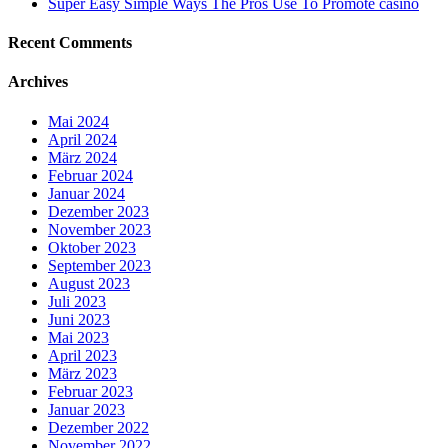
Super Easy Simple Ways The Pros Use To Promote casino
Recent Comments
Archives
Mai 2024
April 2024
März 2024
Februar 2024
Januar 2024
Dezember 2023
November 2023
Oktober 2023
September 2023
August 2023
Juli 2023
Juni 2023
Mai 2023
April 2023
März 2023
Februar 2023
Januar 2023
Dezember 2022
November 2022