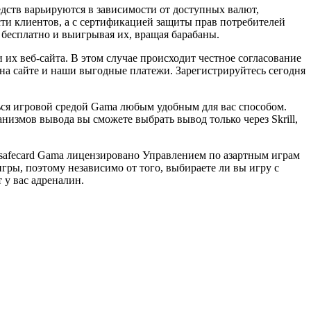
дств варьируются в зависимости от доступных валют,
и клиентов, а с сертификацией защиты прав потребителей
 бесплатно и выигрывая их, вращая барабаны.
 их веб-сайта. В этом случае происходит честное согласование
а сайте и наши выгодные платежи. Зарегистрируйтесь сегодня
ься игровой средой Gama любым удобным для вас способом.
низмов вывода вы сможете выбрать вывод только через Skrill,
Paysafecard Gama лицензировано Управлением по азартным играм
ры, поэтому независимо от того, выбираете ли вы игру с
 у вас адреналин.