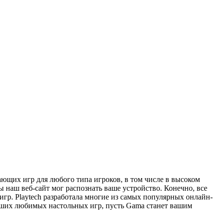
ающих игр для любого типа игроков, в том числе в высоком
 наш веб-сайт мог распознать ваше устройство. Конечно, все
гр. Playtech разработала многие из самых популярных онлайн-
ваших любимых настольных игр, пусть Gama станет вашим