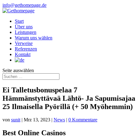
info@gethomepage.de
Start
Über uns
Leistungen
Warum uns wählen
Verweise
Referenzen
Kontakt
Seite auswählen
Ei Talletusbonuspelaa 7
Hämmänstyttävaä Lähtö- Ja Sapumisajaa
25 Ilmaisella Pyörillä (+ 50 Myöhemmin)
von
sunit
|
Mrz 13, 2023
|
News
|
0 Kommentare
Best Online Casinos