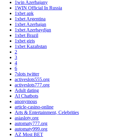
1win Azerbajany
1WIN Official In Russia
1xbet apk
1xbet Argentina
1xbet Azerbajan
1xbet Azerbaydjan
1xbet Brazil
1xbet giriş
1xbet Kazahstan
2
3
4
6
7slots twitter
activeslots555.org
activeslots777.org
Adult dating
AI Chatbots
anonymous
article-casino-online
Arts & Entertainment, Celebrities
asiasloty.org
automaty777.org
automaty999.org
AZ Most BET