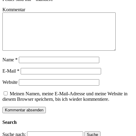
Kommentar
Name
*
E-Mail
*
Website
Meinen Namen, meine E-Mail-Adresse und meine Website in
diesem Browser speichern, bis ich wieder kommentiere.
Search
Suche nach: