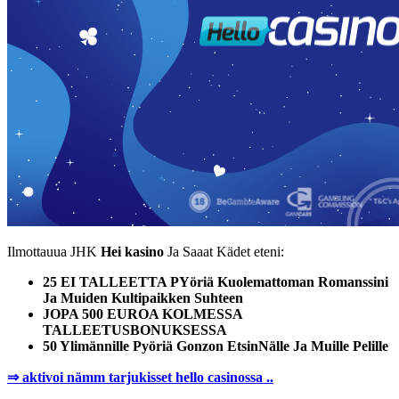
Ilmottauua JHK
Hei kasino
Ja Saaat Kädet eteni:
25 EI TALLEETTA PYöriä Kuolemattoman Romanssini
Ja Muiden Kultipaikken Suhteen
JOPA 500 EUROA KOLMESSA
TALLEETUSBONUKSESSA
50 Ylimännille Pyöriä Gonzon EtsinNälle Ja Muille Pelille
⇒ aktivoi nämm tarjukisset hello casinossa ..