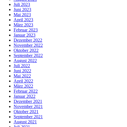
Juli 2023
Juni 2023
Mai 2023
April 2023
März 2023
Februar 2023
Januar 2023
Dezember 2022
November 2022
Oktober 2022
September 2022
August 2022
Juli 2022
Juni 2022
Mai 2022
April 2022
März 2022
Februar 2022
Januar 2022
Dezember 2021
November 2021
Oktober 2021
September 2021
August 2021
Juli 2021