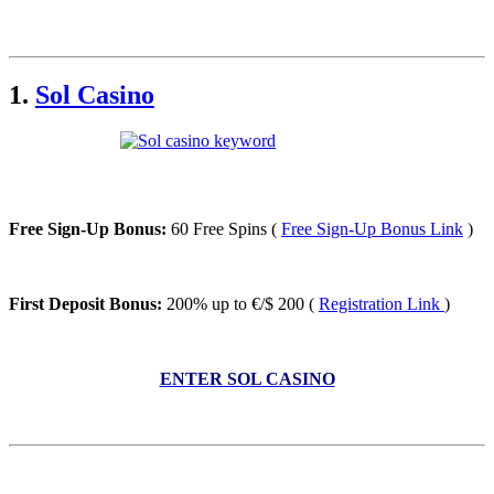
1.
Sol Casino
Free Sign-Up Bonus:
60 Free Spins (
Free Sign-Up Bonus Link
)
First Deposit Bonus:
200% up to €/$ 200 (
Registration Link
)
ENTER SOL CASINO