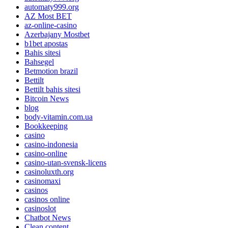
automaty999.org
AZ Most BET
az-online-casino
Azerbajany Mostbet
b1bet apostas
Bahis sitesi
Bahsegel
Betmotion brazil
Bettilt
Bettilt bahis sitesi
Bitcoin News
blog
body-vitamin.com.ua
Bookkeeping
casino
casino-indonesia
casino-online
casino-utan-svensk-licens
casinoluxth.org
casinomaxi
casinos
casinos online
casinoslot
Chatbot News
Clean content