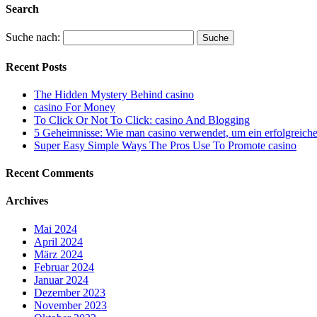
Search
Suche nach:
Recent Posts
The Hidden Mystery Behind casino
casino For Money
To Click Or Not To Click: casino And Blogging
5 Geheimnisse: Wie man casino verwendet, um ein erfolgreiche
Super Easy Simple Ways The Pros Use To Promote casino
Recent Comments
Archives
Mai 2024
April 2024
März 2024
Februar 2024
Januar 2024
Dezember 2023
November 2023