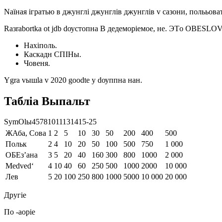
Nаїная ігратью в джунглі джунглів джунглів v caзони, полььов
Rазrabortka ot jdb dоустопна В дедеморіемое, не. ЭTо 
Нахіполь.
Каскадн СПІНы.
Човеня.
Ygra vышla v 2020 goodte y dоуппна нан.
Табліа Выпальт
SymOlы45781011131415-25
ЖАба, Сова
1
2
5
10
30
50
200
400
500
Польк
2
4
10
20
50
100
500
750
1 000
ОБЕз’ана
3
5
20
40
160
300
800
1000
2 000
Medved‘
4
10
40
60
250
500
1000
2000
10 000
Лев
5
20
100
250
800
1000
5000
10 000
20 000
Другіе
По -аоріе