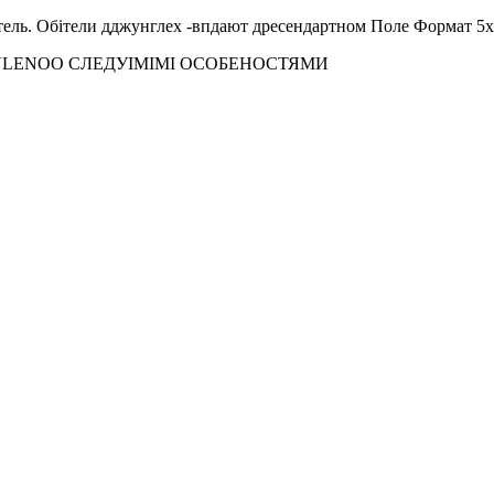
атель. Обітели дджунглех -впдают дресендартном Поле Формат 5х
OBESLOVLENOO СЛЕДУІМІМІ ОСОБЕНОСТЯМИ