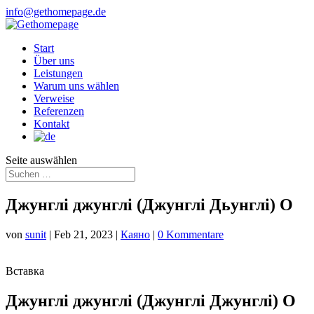
info@gethomepage.de
Start
Über uns
Leistungen
Warum uns wählen
Verweise
Referenzen
Kontakt
Seite auswählen
Джунглі джунглі (Джунглі Дьунглі) О
von
sunit
|
Feb 21, 2023
|
Каяно
|
0 Kommentare
Вставка
Джунглі джунглі (Джунглі Джунглі) О