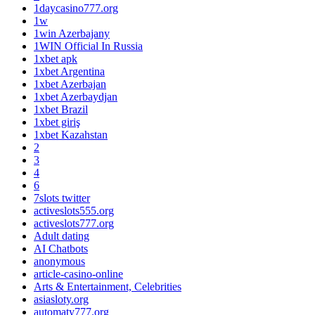
1daycasino777.org
1w
1win Azerbajany
1WIN Official In Russia
1xbet apk
1xbet Argentina
1xbet Azerbajan
1xbet Azerbaydjan
1xbet Brazil
1xbet giriş
1xbet Kazahstan
2
3
4
6
7slots twitter
activeslots555.org
activeslots777.org
Adult dating
AI Chatbots
anonymous
article-casino-online
Arts & Entertainment, Celebrities
asiasloty.org
automaty777.org