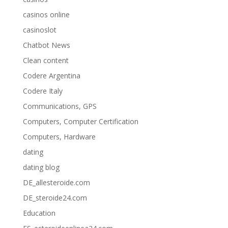
casinos online
casinoslot
Chatbot News
Clean content
Codere Argentina
Codere Italy
Communications, GPS
Computers, Computer Certification
Computers, Hardware
dating
dating blog
DE_allesteroide.com
DE_steroide24.com
Education