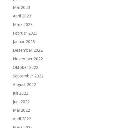
Mai 2023
April 2023
März 2023
Februar 2023
Januar 2023
Dezember 2022
November 2022
Oktober 2022
September 2022
August 2022
Juli 2022
Juni 2022
Mai 2022
April 2022
März 2022