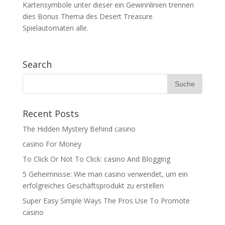
Kartensymbole unter dieser ein Gewinnlinien trennen
dies Bonus Thema des Desert Treasure
Spielautomaten alle.
Search
Recent Posts
The Hidden Mystery Behind casino
casino For Money
To Click Or Not To Click: casino And Blogging
5 Geheimnisse: Wie man casino verwendet, um ein
erfolgreiches Geschäftsprodukt zu erstellen
Super Easy Simple Ways The Pros Use To Promote
casino