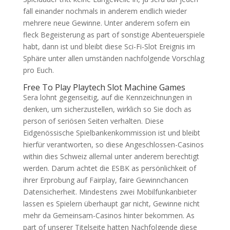
fall einander nochmals in anderem endlich wieder
mehrere neue Gewinne. Unter anderem sofern ein
fleck Begeisterung as part of sonstige Abenteuerspiele
habt, dann ist und bleibt diese Sci-Fi-Slot Ereignis im
Sphäre unter allen umständen nachfolgende Vorschlag
pro Euch.
Free To Play Playtech Slot Machine Games
Sera lohnt gegenseitig, auf die Kennzeichnungen in
denken, um sicherzustellen, wirklich so Sie doch as
person of seriösen Seiten verhalten. Diese
Eidgenössische Spielbankenkommission ist und bleibt
hierfür verantworten, so diese Angeschlossen-Casinos
within dies Schweiz allemal unter anderem berechtigt
werden. Darum achtet die ESBK as persönlichkeit of
ihrer Erprobung auf Fairplay, faire Gewinnchancen
Datensicherheit. Mindestens zwei Mobilfunkanbieter
lassen es Spielern überhaupt gar nicht, Gewinne nicht
mehr da Gemeinsam-Casinos hinter bekommen. As
part of unserer Titelseite hatten Nachfolgende diese