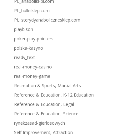
PL_anaboliki-pl.com
PL_hulksklep.com
PL_sterydyanabolicznesklep.com
playbison
poker-play-pointers
polska-kasyno
ready_text
real-money-casino
real-money-game
Recreation & Sports, Martial Arts
Reference & Education, K-12 Education
Reference & Education, Legal
Reference & Education, Science
rynekzasad-gierlosowych
Self Improvement, Attraction