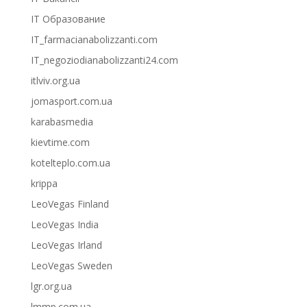
IT Образование
IT_farmacianabolizzanti.com
IT_negoziodianabolizzanti24.com
itlviv.org.ua
jomasport.com.ua
karabasmedia
kievtime.com
kotelteplo.com.ua
krippa
LeoVegas Finland
LeoVegas India
LeoVegas Irland
LeoVegas Sweden
lgr.org.ua
lmmp.com.ua