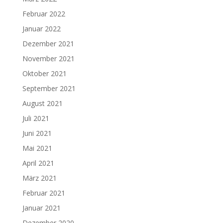
Februar 2022
Januar 2022
Dezember 2021
November 2021
Oktober 2021
September 2021
August 2021
Juli 2021
Juni 2021
Mai 2021
April 2021
März 2021
Februar 2021
Januar 2021
Dezember 2020