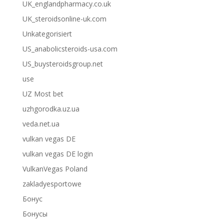
UK_englandpharmacy.co.uk
UK_steroidsonline-uk.com
Unkategorisiert
US_anabolicsteroids-usa.com
US_buysteroidsgroup.net
use
UZ Most bet
uzhgorodka.uz.ua
veda.net.ua
vulkan vegas DE
vulkan vegas DE login
VulkanVegas Poland
zakladyesportowe
Бонус
Бонусы