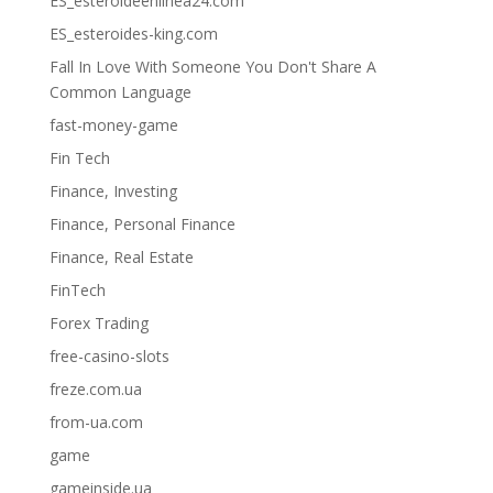
ES_esteroideenlinea24.com
ES_esteroides-king.com
Fall In Love With Someone You Don't Share A
Common Language
fast-money-game
Fin Tech
Finance, Investing
Finance, Personal Finance
Finance, Real Estate
FinTech
Forex Trading
free-casino-slots
freze.com.ua
from-ua.com
game
gameinside.ua