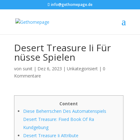
info@gethomepage.de
Desert Treasure Ii Für
nüsse Spielen
von
sunit
|
Dez 6, 2023
|
Unkategorisiert
|
0
Kommentare
Content
Diese Beherrschen Des Automatenspiels
Desert Treasure: Fixed Book Of Ra
Kundgebung
Desert Treasure Ii Attribute