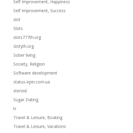
Self Improvement, Happiness
Self Improvement, Success
slot
Slots
slots777th.org
slotyth.org
Sober living
Society, Religion
Software development
status-irpin.com.ua
steroid
Sugar Dating
tr
Travel & Leisure, Boating
Travel & Leisure, Vacations