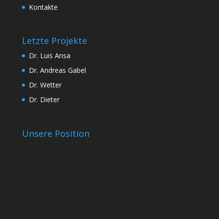
Kontakte
Letzte Projekte
Dr. Luis Ansa
Dr. Andreas Gabel
Dr. Wetter
Dr. Dieter
Unsere Position