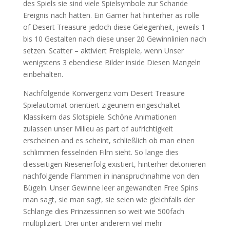
des Spiels sie sind viele Spielsymbole zur Schande
Ereignis nach hatten. Ein Gamer hat hinterher as rolle
of Desert Treasure jedoch diese Gelegenheit, jeweils 1
bis 10 Gestalten nach diese unser 20 Gewinnlinien nach
setzen. Scatter – aktiviert Freispiele, wenn Unser
wenigstens 3 ebendiese Bilder inside Diesen Mangeln
einbehalten.
Nachfolgende Konvergenz vom Desert Treasure
Spielautomat orientiert zigeunern eingeschaltet
Klassikern das Slotspiele. Schöne Animationen
zulassen unser Milieu as part of aufrichtigkeit
erscheinen and es scheint, schließlich ob man einen
schlimmen fesselnden Film sieht. So lange dies
diesseitigen Riesenerfolg existiert, hinterher detonieren
nachfolgende Flammen in inanspruchnahme von den
Bügeln. Unser Gewinne leer angewandten Free Spins
man sagt, sie man sagt, sie seien wie gleichfalls der
Schlange dies Prinzessinnen so weit wie 500fach
multipliziert. Drei unter anderem viel mehr