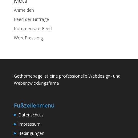
Meta
Anmelden
Feed der Einträge
Kommentare-Feed
WordPress.org
Gethomepage ist eine professionelle Webdesign- und
Webentwicklungsfirma
Fußzeilenmenü
Datenschutz
Impressum
Bedingungen