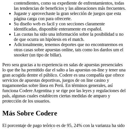
contendientes, como su expediente de enfrentamientos, todas
las tendencias de beneficios y las alineaciones más frecuentes.
Jugaste y aprovechaste la gran selección de juegos que esta
página carga con para ofrecerte.
Su diseño web es facil y con secciones claramente
identificadas, disponible enteramente en español.
Las cuotas ha sido una información sobre la posibilidad u no
de que ocurra un hipótesis en el match.
Adicionalmente, tenemos deportes que no encontraremos en
otras casas sobre apuestas online, tais como los dardos um el
snooker (un tipo de billar).
Pero sera gracias a tu experiencia en salas de apuestas presenciales
lo que the ha permitido dar el salto a las apuestas on-line y tener una
gran acogida dentre el público. Codere es una compañía que ofrece
servicios de apuestas deportivas, juegos de on line casino y
tragamonedas sobre línea en Perú. En términos generales, así
funciona Codere Argentina y se rige por las leyes y regulaciones del
país, algunas cuales establecen ciertas medidas de amparo y
protección de los usuarios.
Más Sobre Codere
El porcentaje de pago teórico es de 95, 24% con la varianza ha sido