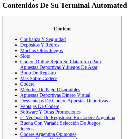
Contenidos De Su Terminal Automated
Content
Confianza Y Seguridad
Depósitos Y Retiros
Muchos Otros Juegos
Slots
Codere Online Rejón Su Plataforma Para
Apuestas Deportivas Y Juegos De Azar
Bono De Registro
Más Sobre Codere
Codere
Métodos De Pago Disponibles
Apuestas Deportivas Dinero Virtual
Desventajas De Codere Apuestas Deportivas
Ventajas De Codere
Software Y Otras Promociones
✅ Ventajas De Registrarse En Codere Argentina
Buena Con Variada Selección De Juegos
Juegos
Codere Argentina Opiniones