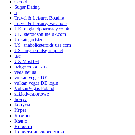
steroid
Sugar Dating
tr
Travel & Leisure, Boating
Travel & Leisure, Vacations
UK_englandpharmacy.co.uk
UK_steroidsonline-uk.com
Unkategorisiert
US_anabolicsteroids-usa.com
US_buysteroidsgroup.net
use
UZ Most bet
uzhgorodka.uz.ua
veda.net.ua
vulkan vegas DE
vulkan vegas DE login
VulkanVegas Poland
zakladyesportowe
Бонус
Бонусы
Игры
Казино
Каяно
Новости
Новости игрового мира