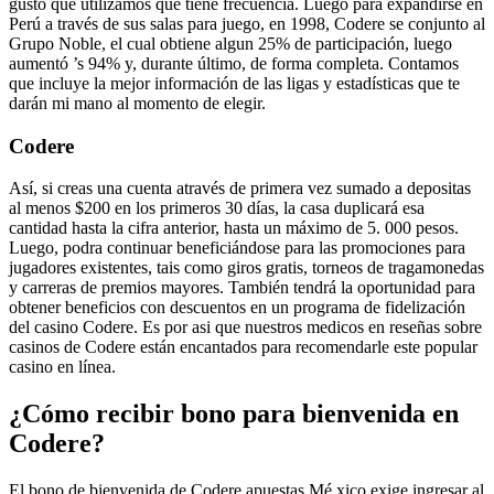
gusto que utilizamos que tiene frecuencia. Luego para expandirse en
Perú a través de sus salas para juego, en 1998, Codere se conjunto al
Grupo Noble, el cual obtiene algun 25% de participación, luego
aumentó ’s 94% y, durante último, de forma completa. Contamos
que incluye la mejor información de las ligas y estadísticas que te
darán mi mano al momento de elegir.
Codere
Así, si creas una cuenta através de primera vez sumado a depositas
al menos $200 en los primeros 30 días, la casa duplicará esa
cantidad hasta la cifra anterior, hasta un máximo de 5. 000 pesos.
Luego, podra continuar beneficiándose para las promociones para
jugadores existentes, tais como giros gratis, torneos de tragamonedas
y carreras de premios mayores. También tendrá la oportunidad para
obtener beneficios con descuentos en un programa de fidelización
del casino Codere. Es por asi que nuestros medicos en reseñas sobre
casinos de Codere están encantados para recomendarle este popular
casino en línea.
¿Cómo recibir bono para bienvenida en
Codere?
El bono de bienvenida de Codere apuestas Mé xico exige ingresar al