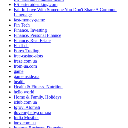
ES_esteroides-king.com
Fall In Love With Someone You Don't Share A Common
Language
fast-money-game
Fin Tech
Finance, Investing
Finance, Personal Finance
Finance, Real Estate
FinTech
Forex Trading
free-casino-slots
freze.com.ua
from-ua.com
game
gameinside.ua
health
Health & Fitness, Nutrition
hello world
Home & Family, Holidays
iclub.com.ua
Igrovi Atomati
ilovemybaby.com.ua
India Mostbet
inex.com.ua
Internet Business, Domains