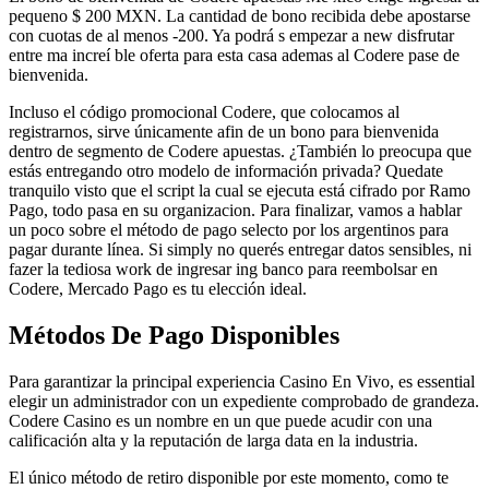
pequeno $ 200 MXN. La cantidad de bono recibida debe apostarse
con cuotas de al menos -200. Ya podrá s empezar a new disfrutar
entre ma increí ble oferta para esta casa ademas al Codere pase de
bienvenida.
Incluso el código promocional Codere, que colocamos al
registrarnos, sirve únicamente afin de un bono para bienvenida
dentro de segmento de Codere apuestas. ¿También lo preocupa que
estás entregando otro modelo de información privada? Quedate
tranquilo visto que el script la cual se ejecuta está cifrado por Ramo
Pago, todo pasa en su organizacion. Para finalizar, vamos a hablar
un poco sobre el método de pago selecto por los argentinos para
pagar durante línea. Si simply no querés entregar datos sensibles, ni
fazer la tediosa work de ingresar ing banco para reembolsar en
Codere, Mercado Pago es tu elección ideal.
Métodos De Pago Disponibles
Para garantizar la principal experiencia Casino En Vivo, es essential
elegir un administrador con un expediente comprobado de grandeza.
Codere Casino es un nombre en un que puede acudir con una
calificación alta y la reputación de larga data en la industria.
El único método de retiro disponible por este momento, como te