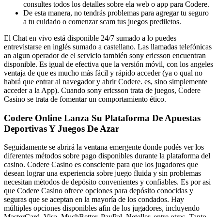
consultes todos los detalles sobre ela web o app para Codere.
De esta manera, no tendrás problemas para agregar tu seguro
a tu cuidado o comenzar scam tus juegos prediletos.
El Chat en vivo está disponible 24/7 sumado a lo puedes
entrevistarse en inglés sumado a castellano. Las llamadas telefónicas
an algun operador de el servicio también sony ericsson encuentran
disponible. Es igual de efectiva que la versión móvil, con los angeles
ventaja de que es mucho más fácil y rápido acceder (ya o qual no
habrá que entrar al navegador y abrir Codere. es, sino simplemente
acceder a la App). Cuando sony ericsson trata de juegos, Codere
Casino se trata de fomentar un comportamiento ético.
Codere Online Lanza Su Plataforma De Apuestas
Deportivas Y Juegos De Azar
Seguidamente se abrirá la ventana emergente donde podés ver los
diferentes métodos sobre pago disponibles durante la plataforma del
casino. Codere Casino es consciente para que los jugadores que
desean lograr una experiencia sobre juego fluida y sin problemas
necesitan métodos de depósito convenientes y confiables. Es por asi
que Codere Casino ofrece opciones para depósito conocidas y
seguras que se aceptan en la mayoría de los condados. Hay
múltiples opciones disponibles afin de los jugadores, incluyendo
MasterCard, Visa, MuchBetter, PayPal, Neteller, entre otras. Tanto