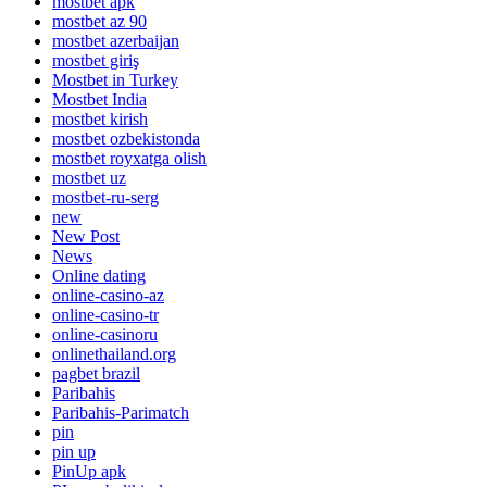
mostbet apk
mostbet az 90
mostbet azerbaijan
mostbet giriş
Mostbet in Turkey
Mostbet India
mostbet kirish
mostbet ozbekistonda
mostbet royxatga olish
mostbet uz
mostbet-ru-serg
new
New Post
News
Online dating
online-casino-az
online-casino-tr
online-casinoru
onlinethailand.org
pagbet brazil
Paribahis
Paribahis-Parimatch
pin
pin up
PinUp apk