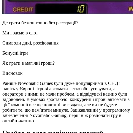
Де грати безкоштовно без реєстрації?
Ми граємо в слот
Символи дикі, розсіювання
Бонусні ігри
Як грати в магічні гроші?
Висновок
Раніше Novomatic Games були дуже популярними в СНД і
навіть у Європі. Ігрові автомати легко обслуговувати, а
оператори з ними не мали проблем, а відвідувачі казино були
задоволені. В умовах зростаючої конкуренції ігрові автомати з
цієї компанії все ще повинні виглядати, але ви не будете
робити те, що пам’ятати минуле. Зацікавлений у програмному
забезпеченні Novomatic Gaming, перш ніж розпочати гру в
онлайн -казино.