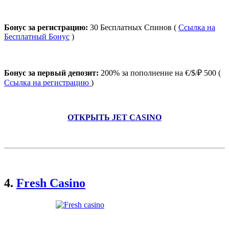
Бонус за регистрацию:
30 Бесплатных Спинов (
Ссылка на
Бесплатный Бонус
)
Бонус за первый депозит:
200% за пополнение на €/$/₽ 500 (
Ссылка на регистрацию
)
ОТКРЫТЬ JET CASINO
4.
Fresh Casino