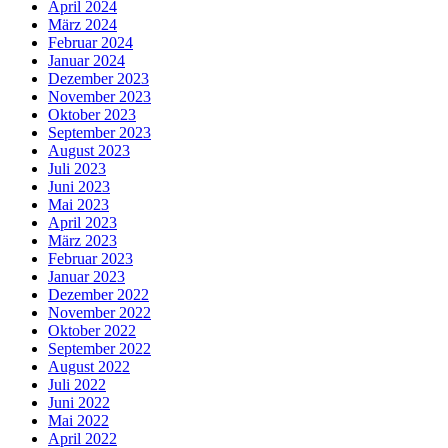
April 2024
März 2024
Februar 2024
Januar 2024
Dezember 2023
November 2023
Oktober 2023
September 2023
August 2023
Juli 2023
Juni 2023
Mai 2023
April 2023
März 2023
Februar 2023
Januar 2023
Dezember 2022
November 2022
Oktober 2022
September 2022
August 2022
Juli 2022
Juni 2022
Mai 2022
April 2022