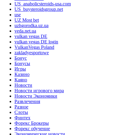
US_anabolicsteroids-usa.com
US_buysteroidsgroup.net
use
UZ Most bet
uzhgorodka.uz.ua
veda.net.ua
vulkan vegas DE
vulkan vegas DE login
VulkanVegas Poland
zakladyesportowe
Бонус
Бонусы
Игры
Казино
Каяно
Новости
Новости игрового мира
Новости Экономики
Развлечения
Разное
Слоты
Финтех
Форекс Брокеры
Форекс обучение
Экономические новости