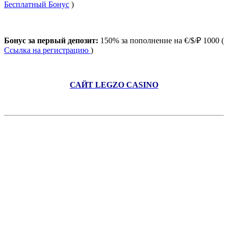
Бесплатный Бонус
)
Бонус за первый депозит:
150% за пополнение на €/$/₽ 1000 (
Ссылка на регистрацию
)
САЙТ LEGZO CASINO