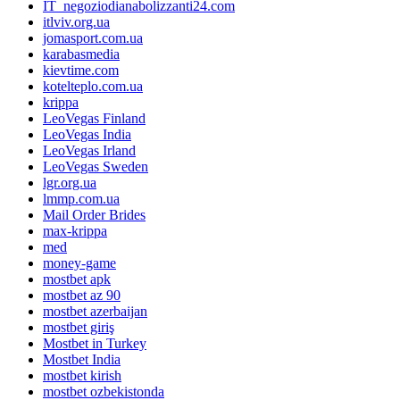
IT_negoziodianabolizzanti24.com
itlviv.org.ua
jomasport.com.ua
karabasmedia
kievtime.com
kotelteplo.com.ua
krippa
LeoVegas Finland
LeoVegas India
LeoVegas Irland
LeoVegas Sweden
lgr.org.ua
lmmp.com.ua
Mail Order Brides
max-krippa
med
money-game
mostbet apk
mostbet az 90
mostbet azerbaijan
mostbet giriş
Mostbet in Turkey
Mostbet India
mostbet kirish
mostbet ozbekistonda