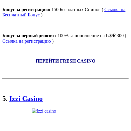
Бонус за регистрацию:
150 Бесплатных Спинов (
Ссылка на
Бесплатный Бонус
)
Бонус за первый депозит:
100% за пополнение на €/$/₽ 300 (
Ссылка на регистрацию
)
ПЕРЕЙТИ FRESH CASINO
5.
Izzi Casino