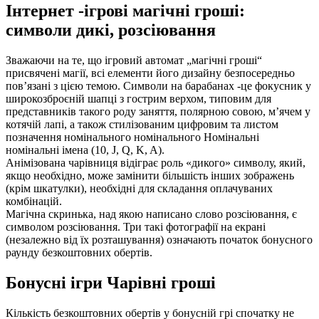
Інтернет -ігрові магічні гроші:
символи дикі, розсіювання
Зважаючи на те, що ігровий автомат „магічні гроші“
присвячені магії, всі елементи його дизайну безпосередньо
пов’язані з цією темою. Символи на барабанах -це фокусник у
широкозброєній шапці з гострим верхом, типовим для
представників такого роду заняття, полярною совою, м’ячем у
котячій лапі, а також стилізованим цифровим та листом
позначення номінального номінального Номінальні
номінальні імена (10, J, Q, K, A).
Анімізована чарівниця відіграє роль «дикого» символу, який,
якщо необхідно, може замінити більшість інших зображень
(крім шкатулки), необхідні для складання оплачуваних
комбінацій.
Магічна скринька, над якою написано слово розсіювання, є
символом розсіювання. Три такі фотографії на екрані
(незалежно від їх розташування) означають початок бонусного
раунду безкоштовних обертів.
Бонусні ігри Чарівні гроші
Кількість безкоштовних обертів у бонусній грі спочатку не