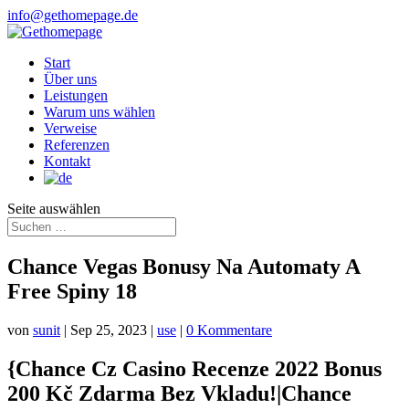
info@gethomepage.de
Start
Über uns
Leistungen
Warum uns wählen
Verweise
Referenzen
Kontakt
Seite auswählen
Chance Vegas Bonusy Na Automaty A
Free Spiny 18
von
sunit
|
Sep 25, 2023
|
use
|
0 Kommentare
{Chance Cz Casino Recenze 2022 Bonus
200 Kč Zdarma Bez Vkladu!|Chance