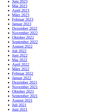
Juni 2023
Mai 2023
April 2023
März 2023
Februar 2023
Januar 2023
Dezember 2022
November 2022
Oktober 2022
September 2022
August 2022
Juli 2022
Juni 2022
Mai 2022
April 2022
März 2022
Februar 2022
Januar 2022
Dezember 2021
November 2021
Oktober 2021
September 2021
August 2021
Juli 2021
Juni 2021