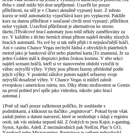
třeba v zimě může být dost nepříjemné. Uzavřít lze pouze
příležitosti, na něž je v Chanci aktuálně vypsaný kurz. Z tohoto
kurzu se totiž automaticky vypočítává kurz pro vyplacení. Pakliže
kurz na danou příležitost v současné chvíli není vypsaný, příležitost
nelze vyplatit. Uzavření příležitosti je alternativou ke storno
tiketu.|Tříválcové hrací automaty jsou totiž někdy zaměňovány za
tzv. V každém z těchto herních témat přitom najdeš desítky různých
hracích automatů. Na své by si tak měli přijít i ti nejnáročnější hráči.
Ani v casinu Chance Vegas nechybí žádná z obvyklých platebních
metod jako je bankovní účet nebo platební karta.|To znamená, že za
jeden Golden máš k dispozici jednu českou korunu. V této sekci
najdeš seznam hráčů, kteří si ve stanoveném období vytočili ty
vůbec nejvyšší výhry. Výhry jsou přitom řazeny přehledně podle
jejich výšky. V poslední záložce potom najdeš seřazeny svoje
nejvyšší dosažené výhry. V Chance Vegas si můžeš zahrát
evropskou i americkou ruletu, tzn. Díky těmto možnostem se Gemix
na první pohled jeví spíše jako videohra, nikoliv jako hrací
automat.}
{Poté už stačí pouze zaškrtnout políčko, že souhlasíte s
podmínkami, a kliknout na tlačítko „registrovat“. Pokud byste však
zadali jméno a datum narození, které se neshoduje s údaji z registru
osob, tak vás stránka nepustí dál. Z českých to jsou Kajot, e-gaming,
Synot, Apollo, Adell. Z mezinárodních pak NetEnt, Play’n GO,
Yggdrasil nebo Microgaming. Registrace je celkem jednoduchá,