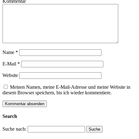
Kommentar
Name
*
E-Mail
*
Website
Meinen Namen, meine E-Mail-Adresse und meine Website in
diesem Browser speichern, bis ich wieder kommentiere.
Search
Suche nach: