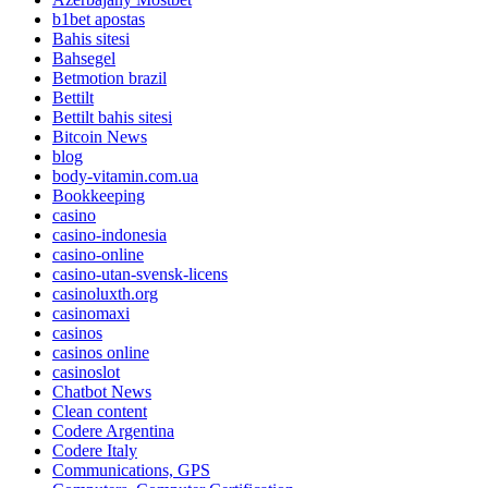
b1bet apostas
Bahis sitesi
Bahsegel
Betmotion brazil
Bettilt
Bettilt bahis sitesi
Bitcoin News
blog
body-vitamin.com.ua
Bookkeeping
casino
casino-indonesia
casino-online
casino-utan-svensk-licens
casinoluxth.org
casinomaxi
casinos
casinos online
casinoslot
Chatbot News
Clean content
Codere Argentina
Codere Italy
Communications, GPS