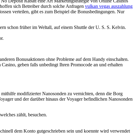
 No Deposit Rabatt eine Art Marketingstrategie von Online Casinos
erhoffen sich Betreiber durch solche Anfragen
vulkan vegas auszahlung
hlossen verteilen, gibt es zum Beispiel die Bonusbedingungen. Nur
ern schon früher im Weltall, auf einem Shuttle der U. S. S. Kelvin.
r.
le anderen Bonusaktionen ohne Probleme auf dem Handy einschalten.
eim Casino, geben falls unbedingt Ihren Promocode an und erhalten
mithilfe modifizierter Nanosonden zu vernichten, denn die Borg
 Voyager und der darüber hinaus der Voyager befindlichen Nanosonden
welches zählt, besuchen.
schinell dem Konto gutgeschrieben sein und koennte wird verwendet