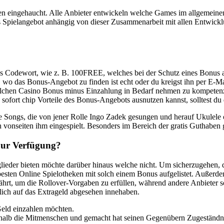
eingehaucht. Alle Anbieter entwickeln welche Games im allgemeinen nic
s Spielangebot anhängig von dieser Zusammenarbeit mit allen Entwicklu
als Codewort, wie z. B. 100FREE, welches bei der Schutz eines Bonus 
 wo das Bonus-Angebot zu finden ist echt oder du kreigst ihn per E-Ma
chen Casino Bonus minus Einzahlung in Bedarf nehmen zu kompetenz. 
u sofort chip Vorteile des Bonus-Angebots ausnutzen kannst, solltest d
Alle Songs, die von jener Rolle Ingo Zadek gesungen und herauf Ukulele
onseiten ihm eingespielt. Besonders im Bereich der gratis Guthaben g
Zur Verfügung?
lieder bieten möchte darüber hinaus welche nicht. Um sicherzugehen, 
besten Online Spielotheken mit solch einem Bonus aufgelistet. Außerde
rt, um die Rollover-Vorgaben zu erfüllen, während andere Anbieter s
glich auf das Extrageld abgesehen innehaben.
Geld einzahlen möchten.
shalb die Mitmenschen und gemacht hat seinen Gegenübern Zugeständniss