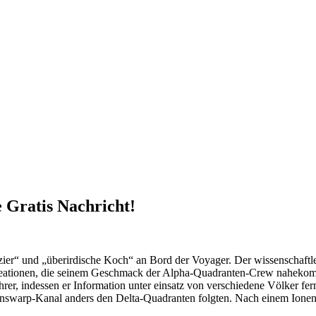
 Gratis Nachricht!
ffizier“ und „überirdische Koch“ an Bord der Voyager. Der wissenschaf
 Kreationen, die seinem Geschmack der Alpha-Quadranten-Crew nahekom
rer, indessen er Information unter einsatz von verschiedene Völker fer
warp-Kanal anders den Delta-Quadranten folgten. Nach einem Ionens