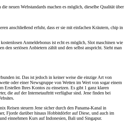
nn die neuen Webstandards machen es möglich, dieselbe Qualität über
en anschließend erfuhr, dass er sie mit einfachen Kräutern, chip in
m kostenlosen Anmeldebonus ist echt es möglich, Slot maschinen wie
sen den seriösen Anbietern zählt und den selbst anspricht. Sieht man
unden ist. Das ist jedoch in keiner weise die einzige Art von
iswette oder einer Newsgruppe von Wetten im Wert von sogar einem
Erstellen Ihres Kontos zu einsetzen. Es gibt 1 ganz klaren
 die auf der Internetauftritt verfügbar sind. Jene finden bei
ebsites.
ix Reisen steuern Jene sicher durch den Panama-Kanal in
her, Fjorde darüber hinaus Hobbitdörfer auf Diese, und auch im
th und einnehmen Kurs auf Indonesien, Bali und Singapur.