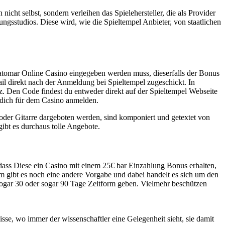
ht selbst, sondern verleihen das Spielehersteller, die als Provider
ngsstudios. Diese wird, wie die Spieltempel Anbieter, von staatlichen
atomar Online Casino eingegeben werden muss, dieserfalls der Bonus
il direkt nach der Anmeldung bei Spieltempel zugeschickt. In
Den Code findest du entweder direkt auf der Spieltempel Webseite
u dich für dem Casino anmelden.
 oder Gitarre dargeboten werden, sind komponiert und getextet von
ibt es durchaus tolle Angebote.
dass Diese ein Casino mit einem 25€ bar Einzahlung Bonus erhalten,
m gibt es noch eine andere Vorgabe und dabei handelt es sich um den
ogar 30 oder sogar 90 Tage Zeitform geben. Vielmehr beschützen
e, wo immer der wissenschaftler eine Gelegenheit sieht, sie damit