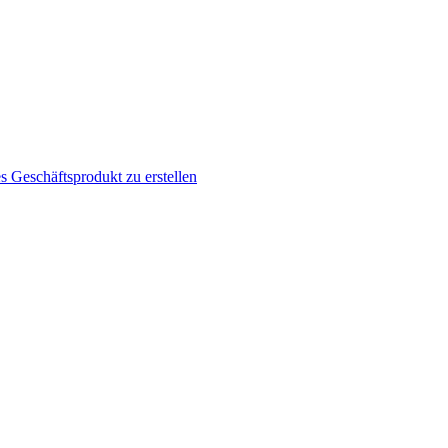
s Geschäftsprodukt zu erstellen