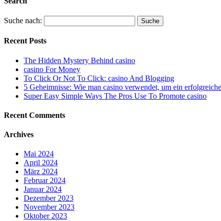
Search
Suche nach:
Recent Posts
The Hidden Mystery Behind casino
casino For Money
To Click Or Not To Click: casino And Blogging
5 Geheimnisse: Wie man casino verwendet, um ein erfolgreiche
Super Easy Simple Ways The Pros Use To Promote casino
Recent Comments
Archives
Mai 2024
April 2024
März 2024
Februar 2024
Januar 2024
Dezember 2023
November 2023
Oktober 2023