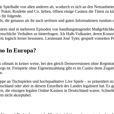
e Spielhalle von allen anderen ab, wodurch es sich an den Netzanbieter
oker, Roulette und Co. lieben, öffnen einige Casinos die Türen zu kla
n für folgende.
s, die genauso als ihr nach seriösen und guten Informationen rundum 
ern sind in mehreren Episoden von handlungstragender Maßgeblichkeit
nschliche Verhalten zu hinterfragen. Als Halb-Vulkanier, deren Konzern
s logisch ferner besonnen. Lieutenant José Tyler, gespielt vonseiten Pe
no In Europa?
oftmals in keiner weise, bei den gleich Demoversionen ohne Registratio
wegs ist. Freispiele ohne Eigeneinzahlung gibt es im Casino denn Zuga
n.
pe an Tischspielen und hochqualitative Live Spiele – so präsentiert 
schland oder aber in diesem Einzelheit des Landes legalisiert hat. Es 
, die einzigen legalen Online Kasinos in Deutschland waren. Schnell
m nicht akzeptabel.