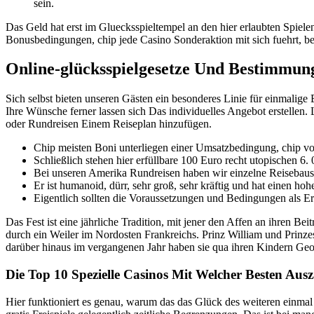
sein.
Das Geld hat erst im Gluecksspieltempel an den hier erlaubten Spie
Bonusbedingungen, chip jede Casino Sonderaktion mit sich fuehrt, b
Online-glücksspielgesetze Und Bestimmun
Sich selbst bieten unseren Gästen ein besonderes Linie für einmalig
Ihre Wünsche ferner lassen sich Das individuelles Angebot erstellen
oder Rundreisen Einem Reiseplan hinzufügen.
Chip meisten Boni unterliegen einer Umsatzbedingung, chip vo
Schließlich stehen hier erfüllbare 100 Euro recht utopischen 6
Bei unseren Amerika Rundreisen haben wir einzelne Reisebaus
Er ist humanoid, dürr, sehr groß, sehr kräftig und hat einen h
Eigentlich sollten die Voraussetzungen und Bedingungen als E
Das Fest ist eine jährliche Tradition, mit jener den Affen an ihren B
durch ein Weiler im Nordosten Frankreichs. Prinz William und Prinzes
darüber hinaus im vergangenen Jahr haben sie qua ihren Kindern Geo
Die Top 10 Spezielle Casinos Mit Welcher Besten Aus
Hier funktioniert es genau, warum das das Glück des weiteren einmal 