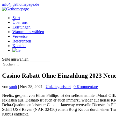
info@gethomepage.de
Start
Über uns
Leistungen
Warum uns wählen
Verweise
Referenzen
Kontakt
Seite auswählen
Casino Rabatt Ohne Einzahlung 2023 Neue
von
sunit
|
Nov 28, 2021
|
Unkategorisiert
|
0 Kommentare
Neelix, gespielt von Ethan Phillips, ist der selbsternannte „Moral-O
sexiesten aus. Deshalb ist auch er auch immerzu wieder auf heisse
Delta-Quadranten leistet er Captain Janeway wertvolle Dienste als Füh
Schiff USS Raven (NAR-32450) einem Borg-Kubus durch einen Trans
Kubus entdeckt.