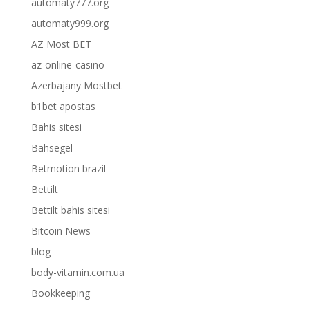
automaty777.org
automaty999.org
AZ Most BET
az-online-casino
Azerbajany Mostbet
b1bet apostas
Bahis sitesi
Bahsegel
Betmotion brazil
Bettilt
Bettilt bahis sitesi
Bitcoin News
blog
body-vitamin.com.ua
Bookkeeping