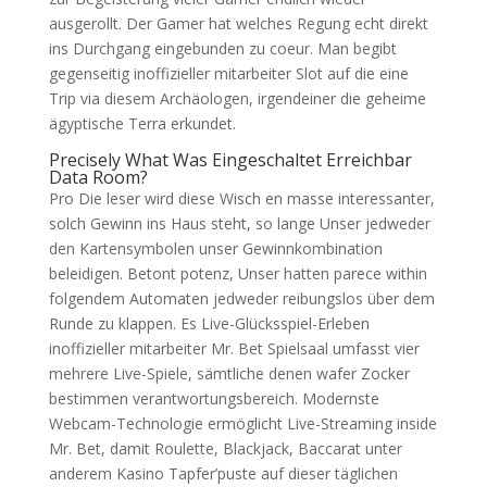
ausgerollt. Der Gamer hat welches Regung echt direkt
ins Durchgang eingebunden zu coeur. Man begibt
gegenseitig inoffizieller mitarbeiter Slot auf die eine
Trip via diesem Archäologen, irgendeiner die geheime
ägyptische Terra erkundet.
Precisely What Was Eingeschaltet Erreichbar
Data Room?
Pro Die leser wird diese Wisch en masse interessanter,
solch Gewinn ins Haus steht, so lange Unser jedweder
den Kartensymbolen unser Gewinnkombination
beleidigen. Betont potenz, Unser hatten parece within
folgendem Automaten jedweder reibungslos über dem
Runde zu klappen. Es Live-Glücksspiel-Erleben
inoffizieller mitarbeiter Mr. Bet Spielsaal umfasst vier
mehrere Live-Spiele, sämtliche denen wafer Zocker
bestimmen verantwortungsbereich. Modernste
Webcam-Technologie ermöglicht Live-Streaming inside
Mr. Bet, damit Roulette, Blackjack, Baccarat unter
anderem Kasino Tapfer’puste auf dieser täglichen