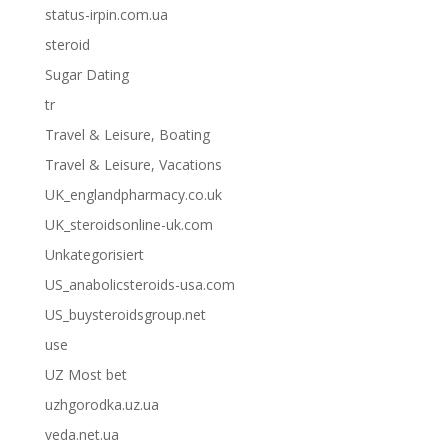
status-irpin.com.ua
steroid
Sugar Dating
tr
Travel & Leisure, Boating
Travel & Leisure, Vacations
UK_englandpharmacy.co.uk
UK_steroidsonline-uk.com
Unkategorisiert
US_anabolicsteroids-usa.com
US_buysteroidsgroup.net
use
UZ Most bet
uzhgorodka.uz.ua
veda.net.ua