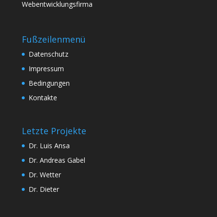
Webentwicklungsfirma
Fußzeilenmenü
Datenschutz
Impressum
Bedingungen
Kontakte
Letzte Projekte
Dr. Luis Ansa
Dr. Andreas Gabel
Dr. Wetter
Dr. Dieter