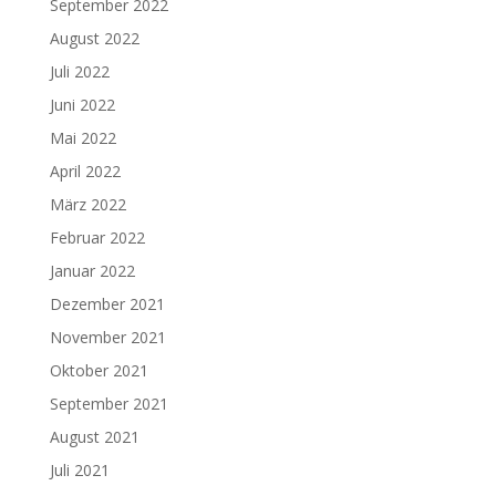
September 2022
August 2022
Juli 2022
Juni 2022
Mai 2022
April 2022
März 2022
Februar 2022
Januar 2022
Dezember 2021
November 2021
Oktober 2021
September 2021
August 2021
Juli 2021