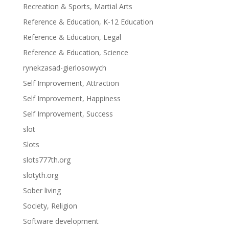
Recreation & Sports, Martial Arts
Reference & Education, K-12 Education
Reference & Education, Legal
Reference & Education, Science
rynekzasad-gierlosowych
Self Improvement, Attraction
Self Improvement, Happiness
Self Improvement, Success
slot
Slots
slots777th.org
slotyth.org
Sober living
Society, Religion
Software development