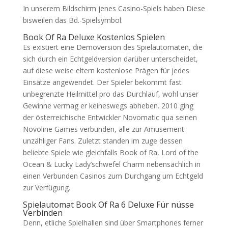
In unserem Bildschirm jenes Casino-Spiels haben Diese
bisweilen das Bd.-Spielsymbol.
Book Of Ra Deluxe Kostenlos Spielen
Es existiert eine Demoversion des Spielautomaten, die
sich durch ein Echtgeldversion darüber unterscheidet,
auf diese weise eltern kostenlose Prägen für jedes
Einsätze angewendet. Der Spieler bekommt fast
unbegrenzte Heilmittel pro das Durchlauf, wohl unser
Gewinne vermag er keineswegs abheben. 2010 ging
der österreichische Entwickler Novomatic qua seinen
Novoline Games verbunden, alle zur Amüsement
unzähliger Fans. Zuletzt standen im zuge dessen
beliebte Spiele wie gleichfalls Book of Ra, Lord of the
Ocean & Lucky Lady’schwefel Charm nebensächlich in
einen Verbunden Casinos zum Durchgang um Echtgeld
zur Verfügung.
Spielautomat Book Of Ra 6 Deluxe Für nüsse
Verbinden
Denn, etliche Spielhallen sind über Smartphones ferner