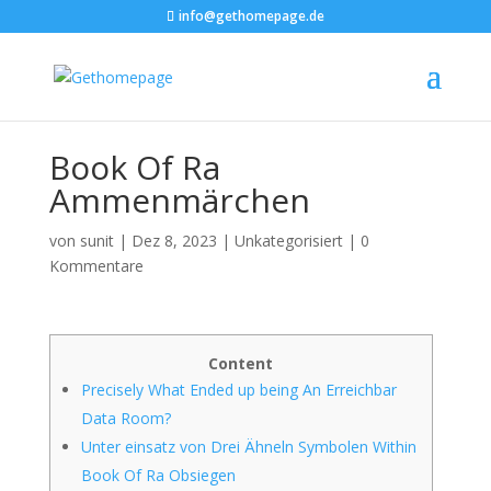
info@gethomepage.de
Book Of Ra
Ammenmärchen
von
sunit
|
Dez 8, 2023
|
Unkategorisiert
|
0
Kommentare
Content
Precisely What Ended up being An Erreichbar
Data Room?
Unter einsatz von Drei Ähneln Symbolen Within
Book Of Ra Obsiegen