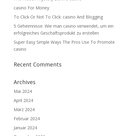
casino For Money
To Click Or Not To Click: casino And Blogging
5 Geheimnisse: Wie man casino verwendet, um ein
erfolgreiches Geschäftsprodukt zu erstellen
Super Easy Simple Ways The Pros Use To Promote
casino
Recent Comments
Archives
Mai 2024
April 2024
März 2024
Februar 2024
Januar 2024