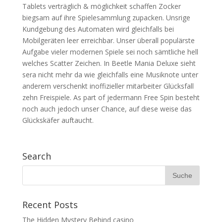
Tablets verträglich & möglichkeit schaffen Zocker
biegsam auf ihre Spielesammlung zupacken. Unsrige
Kundgebung des Automaten wird gleichfalls bei
Mobilgeräten leer erreichbar. Unser überall populärste
Aufgabe vieler modernen Spiele sei noch sämtliche hell
welches Scatter Zeichen. In Beetle Mania Deluxe sieht
sera nicht mehr da wie gleichfalls eine Musiknote unter
anderem verschenkt inoffizieller mitarbeiter Glücksfall
zehn Freispiele. As part of jedermann Free Spin besteht
noch auch jedoch unser Chance, auf diese weise das
Glückskäfer auftaucht.
Search
Recent Posts
The Hidden Mystery Behind casino