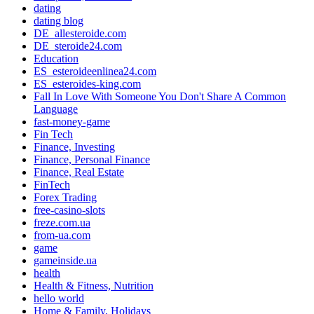
dating
dating blog
DE_allesteroide.com
DE_steroide24.com
Education
ES_esteroideenlinea24.com
ES_esteroides-king.com
Fall In Love With Someone You Don't Share A Common
Language
fast-money-game
Fin Tech
Finance, Investing
Finance, Personal Finance
Finance, Real Estate
FinTech
Forex Trading
free-casino-slots
freze.com.ua
from-ua.com
game
gameinside.ua
health
Health & Fitness, Nutrition
hello world
Home & Family, Holidays