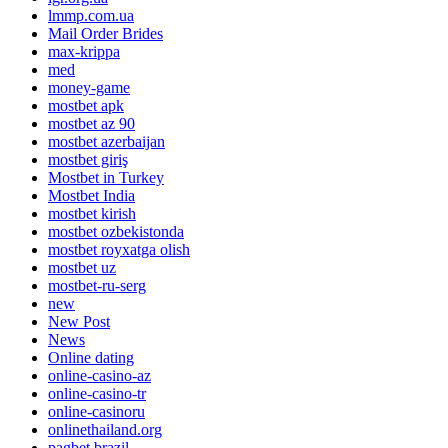
lmmp.com.ua
Mail Order Brides
max-krippa
med
money-game
mostbet apk
mostbet az 90
mostbet azerbaijan
mostbet giriş
Mostbet in Turkey
Mostbet India
mostbet kirish
mostbet ozbekistonda
mostbet royxatga olish
mostbet uz
mostbet-ru-serg
new
New Post
News
Online dating
online-casino-az
online-casino-tr
online-casinoru
onlinethailand.org
pagbet brazil