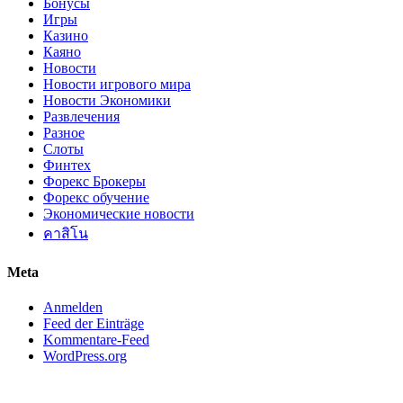
Бонусы
Игры
Казино
Каяно
Новости
Новости игрового мира
Новости Экономики
Развлечения
Разное
Слоты
Финтех
Форекс Брокеры
Форекс обучение
Экономические новости
คาสิโน
Meta
Anmelden
Feed der Einträge
Kommentare-Feed
WordPress.org