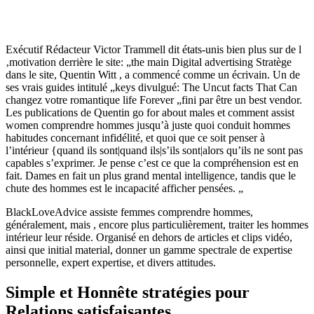
Exécutif Rédacteur Victor Trammell dit états-unis bien plus sur de l
‚motivation derrière le site: „the main Digital advertising Stratège
dans le site, Quentin Witt , a commencé comme un écrivain. Un de
ses vrais guides intitulé „keys divulgué: The Uncut facts That Can
changez votre romantique life Forever „fini par être un best vendor.
Les publications de Quentin go for about males et comment assist
women comprendre hommes jusqu’à juste quoi conduit hommes
habitudes concernant infidélité, et quoi que ce soit penser à
l’intérieur {quand ils sont|quand ils|s’ils sont|alors qu’ils ne sont pas
capables s’exprimer. Je pense c’est ce que la compréhension est en
fait. Dames en fait un plus grand mental intelligence, tandis que le
chute des hommes est le incapacité afficher pensées. „
BlackLoveAdvice assiste femmes comprendre hommes,
généralement, mais , encore plus particulièrement, traiter les hommes
intérieur leur réside. Organisé en dehors de articles et clips vidéo,
ainsi que initial material, donner un gamme spectrale de expertise
personnelle, expert expertise, et divers attitudes.
Simple et Honnête stratégies pour
Relations satisfaisantes