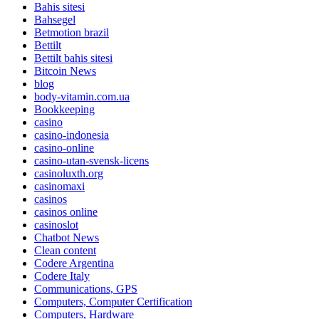
Bahis sitesi
Bahsegel
Betmotion brazil
Bettilt
Bettilt bahis sitesi
Bitcoin News
blog
body-vitamin.com.ua
Bookkeeping
casino
casino-indonesia
casino-online
casino-utan-svensk-licens
casinoluxth.org
casinomaxi
casinos
casinos online
casinoslot
Chatbot News
Clean content
Codere Argentina
Codere Italy
Communications, GPS
Computers, Computer Certification
Computers, Hardware