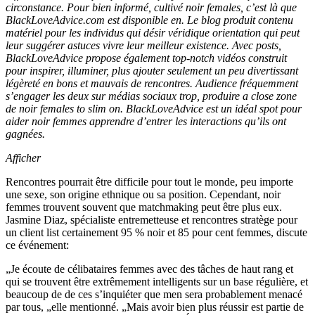
circonstance. Pour bien informé, cultivé noir females, c’est là que
BlackLoveAdvice.com est disponible en. Le blog produit contenu
matériel pour les individus qui désir véridique orientation qui peut
leur suggérer astuces vivre leur meilleur existence. Avec posts,
BlackLoveAdvice propose également top-notch vidéos construit
pour inspirer, illuminer, plus ajouter seulement un peu divertissant
légèreté en bons et mauvais de rencontres. Audience fréquemment
s’engager les deux sur médias sociaux trop, produire a close zone
de noir females to slim on. BlackLoveAdvice est un idéal spot pour
aider noir femmes apprendre d’entrer les interactions qu’ils ont
gagnées.
Afficher
Rencontres pourrait être difficile pour tout le monde, peu importe
une sexe, son origine ethnique ou sa position. Cependant, noir
femmes trouvent souvent que matchmaking peut être plus eux.
Jasmine Diaz, spécialiste entremetteuse et rencontres stratège pour
un client list certainement 95 % noir et 85 pour cent femmes, discute
ce événement:
„Je écoute de célibataires femmes avec des tâches de haut rang et
qui se trouvent être extrêmement intelligents sur un base régulière, et
beaucoup de de ces s’inquiéter que men sera probablement menacé
par tous, „elle mentionné. „Mais avoir bien plus réussir est partie de