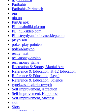
Paribahis
Paribahis-Parimatch
pin
pin up
PinUp apk
PL_anaboliki-pl.com
PL_hulksklep.com
PL_sterydyanabolicznesklep.com
playbison
poker-play-pointers
polska-kasyno
ready_text
real-money-casino
real-money-game
Recreation & Sports, Martial Arts
Reference & Education, K-12 Education
Reference & Education, Legal
Reference & Education, Science
rynekzasad-gierlosowych
Self Improvement, Attraction
Self Improvement, Happiness
Self Improvement, Success
slot
Slots