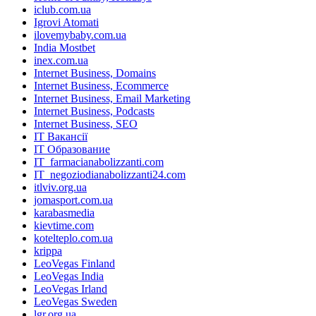
iclub.com.ua
Igrovi Atomati
ilovemybaby.com.ua
India Mostbet
inex.com.ua
Internet Business, Domains
Internet Business, Ecommerce
Internet Business, Email Marketing
Internet Business, Podcasts
Internet Business, SEO
IT Вакансії
IT Образование
IT_farmacianabolizzanti.com
IT_negoziodianabolizzanti24.com
itlviv.org.ua
jomasport.com.ua
karabasmedia
kievtime.com
kotelteplo.com.ua
krippa
LeoVegas Finland
LeoVegas India
LeoVegas Irland
LeoVegas Sweden
lgr.org.ua