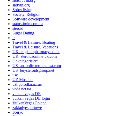
slots777th.org
slotyth.org
Sober living
Society, Religion
Software development
status-irpin.com.ua
steroid
Sugar Dating
tr
Travel & Leisure, Boating
Travel & Leisure, Vacations
UK_englandpharmacy.co.uk
UK_steroidsonline-uk.com
Unkategorisiert
US_anabolicsteroids-usa.com
US_buysteroidsgroup.net
use
UZ Most bet
uzhgorodka.uz.ua
veda.net.ua
vulkan vegas DE
vulkan vegas DE login
VulkanVegas Poland
zakladyesportowe
Бонус