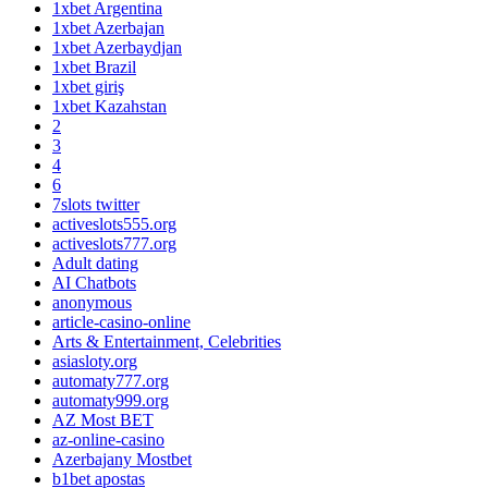
1xbet Argentina
1xbet Azerbajan
1xbet Azerbaydjan
1xbet Brazil
1xbet giriş
1xbet Kazahstan
2
3
4
6
7slots twitter
activeslots555.org
activeslots777.org
Adult dating
AI Chatbots
anonymous
article-casino-online
Arts & Entertainment, Celebrities
asiasloty.org
automaty777.org
automaty999.org
AZ Most BET
az-online-casino
Azerbajany Mostbet
b1bet apostas