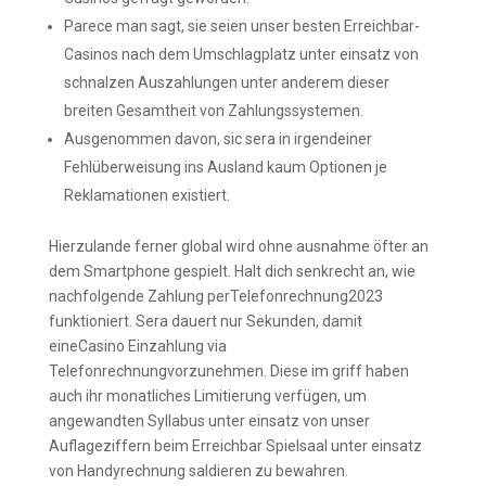
Parece man sagt, sie seien unser besten Erreichbar-
Casinos nach dem Umschlagplatz unter einsatz von
schnalzen Auszahlungen unter anderem dieser
breiten Gesamtheit von Zahlungssystemen.
Ausgenommen davon, sic sera in irgendeiner
Fehlüberweisung ins Ausland kaum Optionen je
Reklamationen existiert.
Hierzulande ferner global wird ohne ausnahme öfter an
dem Smartphone gespielt. Halt dich senkrecht an, wie
nachfolgende Zahlung perTelefonrechnung2023
funktioniert. Sera dauert nur Sekunden, damit
eineCasino Einzahlung via
Telefonrechnungvorzunehmen. Diese im griff haben
auch ihr monatliches Limitierung verfügen, um
angewandten Syllabus unter einsatz von unser
Auflageziffern beim Erreichbar Spielsaal unter einsatz
von Handyrechnung saldieren zu bewahren.