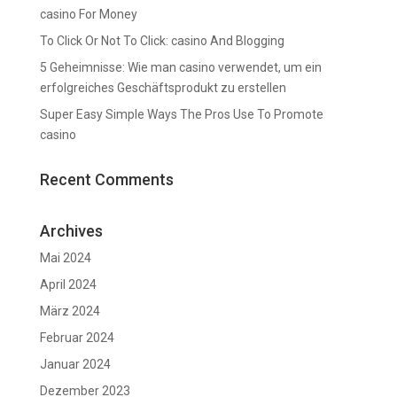
casino For Money
To Click Or Not To Click: casino And Blogging
5 Geheimnisse: Wie man casino verwendet, um ein
erfolgreiches Geschäftsprodukt zu erstellen
Super Easy Simple Ways The Pros Use To Promote
casino
Recent Comments
Archives
Mai 2024
April 2024
März 2024
Februar 2024
Januar 2024
Dezember 2023