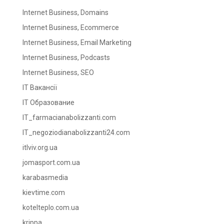
Internet Business, Domains
Internet Business, Ecommerce
Internet Business, Email Marketing
Internet Business, Podcasts
Internet Business, SEO
IT Вакансії
IT Образование
IT_farmacianabolizzanti.com
IT_negoziodianabolizzanti24.com
itlviv.org.ua
jomasport.com.ua
karabasmedia
kievtime.com
kotelteplo.com.ua
krippa