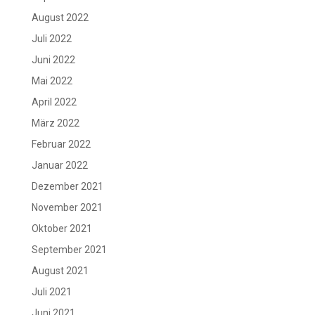
August 2022
Juli 2022
Juni 2022
Mai 2022
April 2022
März 2022
Februar 2022
Januar 2022
Dezember 2021
November 2021
Oktober 2021
September 2021
August 2021
Juli 2021
Juni 2021