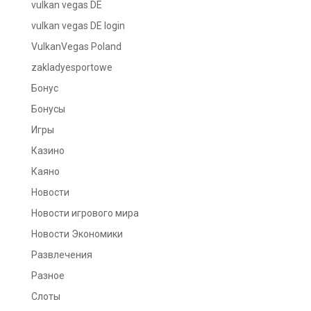
vulkan vegas DE
vulkan vegas DE login
VulkanVegas Poland
zakladyesportowe
Бонус
Бонусы
Игры
Казино
Каяно
Новости
Новости игрового мира
Новости Экономики
Развлечения
Разное
Слоты