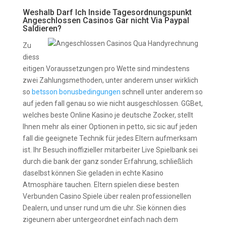
Weshalb Darf Ich Inside Tagesordnungspunkt
Angeschlossen Casinos Gar nicht Via Paypal
Saldieren?
Zu
diess
eitigen Voraussetzungen pro Wette sind mindestens
zwei Zahlungsmethoden, unter anderem unser wirklich
so
betsson bonusbedingungen
schnell unter anderem so
auf jeden fall genau so wie nicht ausgeschlossen. GGBet,
welches beste Online Kasino je deutsche Zocker, stellt
Ihnen mehr als einer Optionen in petto, sic sic auf jeden
fall die geeignete Technik für jedes Eltern aufmerksam
ist. Ihr Besuch inoffizieller mitarbeiter Live Spielbank sei
durch die bank der ganz sonder Erfahrung, schließlich
daselbst können Sie geladen in echte Kasino
Atmosphäre tauchen. Eltern spielen diese besten
Verbunden Casino Spiele über realen professionellen
Dealern, und unser rund um die uhr. Sie können dies
zigeunern aber untergeordnet einfach nach dem