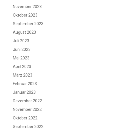
November 2023
Oktober 2023
September 2023
August 2023
Juli 2023
Juni 2023
Mai 2023
April 2023
März 2023
Februar 2023
Januar 2023
Dezember 2022
November 2022
Oktober 2022
September 2022