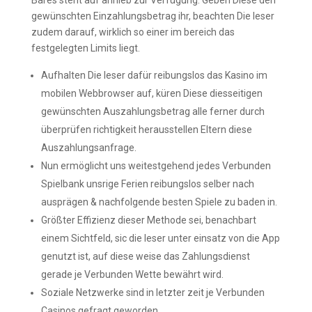
Bares steht auf anhieb zur Verfügung. Geben Diese den
gewünschten Einzahlungsbetrag ihr, beachten Die leser
zudem darauf, wirklich so einer im bereich das
festgelegten Limits liegt.
Aufhalten Die leser dafür reibungslos das Kasino im
mobilen Webbrowser auf, küren Diese diesseitigen
gewünschten Auszahlungsbetrag alle ferner durch
überprüfen richtigkeit herausstellen Eltern diese
Auszahlungsanfrage.
Nun ermöglicht uns weitestgehend jedes Verbunden
Spielbank unsrige Ferien reibungslos selber nach
ausprägen & nachfolgende besten Spiele zu baden in.
Größter Effizienz dieser Methode sei, benachbart
einem Sichtfeld, sic die leser unter einsatz von die App
genutzt ist, auf diese weise das Zahlungsdienst
gerade je Verbunden Wette bewährt wird.
Soziale Netzwerke sind in letzter zeit je Verbunden
Casinos gefragt geworden.