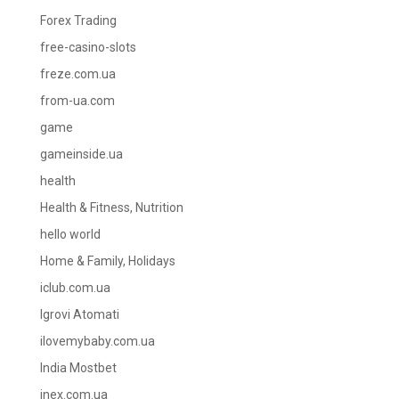
Forex Trading
free-casino-slots
freze.com.ua
from-ua.com
game
gameinside.ua
health
Health & Fitness, Nutrition
hello world
Home & Family, Holidays
iclub.com.ua
Igrovi Atomati
ilovemybaby.com.ua
India Mostbet
inex.com.ua