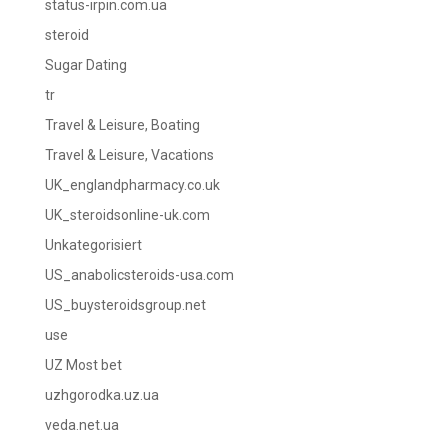
status-irpin.com.ua
steroid
Sugar Dating
tr
Travel & Leisure, Boating
Travel & Leisure, Vacations
UK_englandpharmacy.co.uk
UK_steroidsonline-uk.com
Unkategorisiert
US_anabolicsteroids-usa.com
US_buysteroidsgroup.net
use
UZ Most bet
uzhgorodka.uz.ua
veda.net.ua