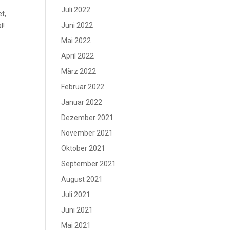
Juli 2022
t,
Juni 2022
l!
Mai 2022
April 2022
März 2022
Februar 2022
Januar 2022
Dezember 2021
November 2021
Oktober 2021
September 2021
August 2021
Juli 2021
Juni 2021
Mai 2021