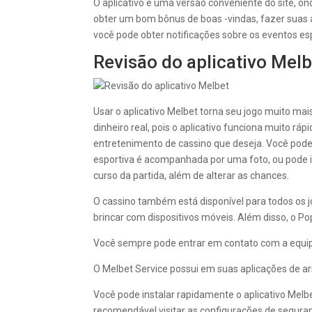
O aplicativo é uma versão conveniente do site, on
obter um bom bônus de boas -vindas, fazer suas ap
você pode obter notificações sobre os eventos es
Revisão do aplicativo Melb
Usar o aplicativo Melbet torna seu jogo muito mai
dinheiro real, pois o aplicativo funciona muito rá
entretenimento de cassino que deseja. Você pode
esportiva é acompanhada por uma foto, ou pode ir 
curso da partida, além de alterar as chances.
O cassino também está disponível para todos os 
brincar com dispositivos móveis. Além disso, o Po
Você sempre pode entrar em contato com a equipe
O Melbet Service possui em suas aplicações de ars
Você pode instalar rapidamente o aplicativo Melb
recomendável visitar as configurações de seguranç