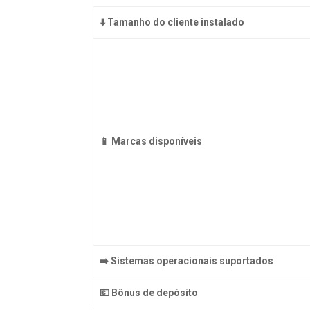
⬇️ Tamanho do cliente instalado
📱 Marcas disponíveis
➡️ Sistemas operacionais suportados
💶 Bônus de depósito