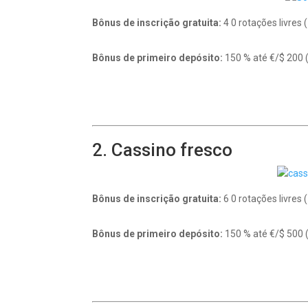
Bônus de inscrição gratuita:
4 0 rotações livres 
Bônus de primeiro depósito:
150 % até €/$ 200 
2.
Cassino fresco
Bônus de inscrição gratuita:
6 0 rotações livres 
Bônus de primeiro depósito:
150 % até €/$ 500 