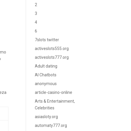
2
3
4
6
7slots twitter
activeslots555.org
como
activeslots777.org
o
Adult dating
AI Chatbots
anonymous
teza
article-casino-online
Arts & Entertainment,
Celebrities
asiasloty.org
automaty777.org