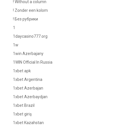
! Without a column
! Zonder een kolom
! Без рубрики
1
1daycasino777.org
1w
1win Azerbajany
1WIN Official In Russia
1xbet apk
1xbet Argentina
1xbet Azerbajan
1xbet Azerbaydjan
1xbet Brazil
1xbet giriş
1xbet Kazahstan