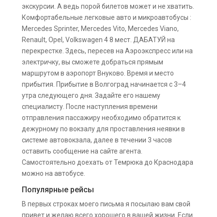
экскурсии. А ведь порой билетов может и не хватить.
Комфортабельные легковые авто и микроавтобусы :
Merсedes Sprinter, Merсedes Vito, Merсedes Viano,
Renault, Opel, Volkswagen 4 8 мест. ДАБАТУЙ на
перекрестке. Здесь, пересев на Аэроэкспресс или на
электричку, вы сможете добраться прямым
маршрутом в аэропорт Внуково. Время и место
прибытия. Прибытие в Волгоград начинается с 3–4
утра следующего дня. Задайте его нашему
специалисту. После наступления времени
отправления пассажиру необходимо обратится к
дежурному по вокзалу для проставления неявки в
системе автовокзала, далее в течении 3 часов
оставить сообщение на сайте агента.
Самостоятельно доехать от Темрюка до Краснодара
можно на автобусе.
Популярные рейсы
В первых строках моего письма я посылаю вам свой
привет и желаю всего хорошего в вашей жизни. Если