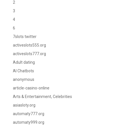
2
3
4
6
7slots twitter
activeslots555.org
activeslots777.org
Adult dating
AI Chatbots
anonymous
article-casino-online
Arts & Entertainment, Celebrities
asiasloty.org
automaty777.org
automaty999.org