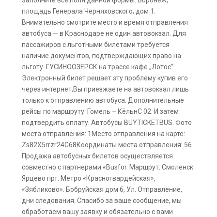
Заполните все поля данной формы. Воронеж,
площадь Генерала Черняховского; дом 1.
Внимательно смотрите место и время отправления
автобуса — в Краснодаре не один автовокзал. Для
пассажиров с льготными билетами требуется
наличие документов, подтверждающих право на
льготу. ГУСИНООЗЕРСК на трассе кафе „Лотос“.
Электронный билет решает эту проблему купив его
через интернет,Вы приезжаете на автовокзал лишь
только к отправлению автобуса. Дополнительные
рейсы по маршруту: Гомель – КёльнС 02. И затем
подтвердить оплату. Автобусы BUYTICKETBUS. Фото
места отправления: 1Место отправления на карте:
Zs82X5rrzr24G68Координаты места отправления: 56.
Продажа автобусных билетов осуществляется
совместно с партнерами «Busfor. Маршрут: Смоленск
Ярцево прт. Метро «Красногвардейская»,
«Зябликово». Бобруйская дом 6, Ул. Отправление,
дни следования. Спасибо за ваше сообщение, мы
обработаем вашу заявку и обязательно с вами