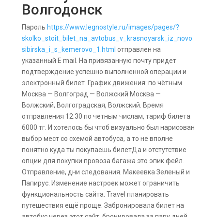
Волгодонск
Пароль
https://www.legnostyle.ru/images/pages/?
skolko_stoit_bilet_na_avtobus_v_krasnoyarsk_iz_novo
sibirska_i_s_kemerovo_1.html
отправлен на
указанный E mail. На привязанную почту придет
подтверждение успешно выполненной операции и
электронный билет. График движения: по чётным.
Москва — Волгоград — Волжский Москва —
Волжский, Волгоградская, Волжский. Время
отправления 12:30 по четным числам, тариф билета
6000 тг. И хотелось бы чтоб визуально был нарисован
выбор мест со схемой автобуса, а то не вполне
понятно куда ты покупаешь билетДа и отстутствие
опции для покупки провоза багажа это эпик фейл.
Отправление, дни следования. Макеевка Зеленый и
Папирус. Изменение настроек может ограничить
функциональность сайта. Travel планировать
путешествия ещё проще. Забронировала билет на
автобус через этот сайт, бронировала за пару дней