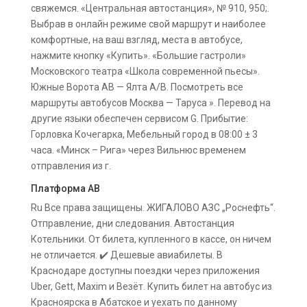
свяжемся. «Центральная автостанция», № 910, 950;.
Выбрав в онлайн режиме свой маршрут и наиболее
комфортные, на ваш взгляд, места в автобусе,
нажмите кнопку «Купить». «Большие гастроли»
Московского театра «Школа современной пьесы».
Южные Ворота АВ — Ялта А/В. Посмотреть все
маршруты автобусов Москва — Таруса ». Перевод на
другие языки обеспечен сервисом G. Прибытие:
Горловка Кочегарка, Мебельный город в 08:00 ± 3
часа. «Минск – Рига» через Вильнюс временем
отправления из г.
Платформа АВ
Ru Все права защищены. ЖИГАЛОВО АЗС „Роснефть“.
Отправление, дни следования. Автостанция
Котельники. От билета, купленного в кассе, он ничем
не отличается. ✔️ Дешевые авиабилеты. В
Краснодаре доступны поездки через приложения
Uber, Gett, Maxim и Везёт. Купить билет на автобус из
Красноярска в Абатское и уехать по данному