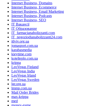
Internet Business, Domains
Internet Business, Ecommerce
Internet Business, Email Marketing
Internet Business, Podcasts
Internet Business, SEO
IT Вакансії
IT Образование
IT_farmacianabolizzanti.com
IT_negoziodianabolizzanti24.com
itlviv.org.ua
jomasport.com.ua
karabasmedia
kievtime.com
kotelteplo.com.ua
krippa
LeoVegas Finland
LeoVegas India
LeoVegas Irland
LeoVegas Sweden
lgr.org.ua
lmmp.com.ua
Mail Order Brides
max-krippa
med
money-game