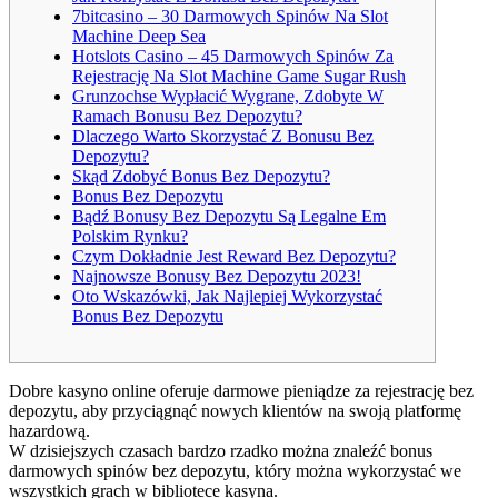
7bitcasino – 30 Darmowych Spinów Na Slot
Machine Deep Sea
Hotslots Casino – 45 Darmowych Spinów Za
Rejestrację Na Slot Machine Game Sugar Rush
Grunzochse Wypłacić Wygrane, Zdobyte W
Ramach Bonusu Bez Depozytu?
Dlaczego Warto Skorzystać Z Bonusu Bez
Depozytu?
Skąd Zdobyć Bonus Bez Depozytu?
Bonus Bez Depozytu
Bądź Bonusy Bez Depozytu Są Legalne Em
Polskim Rynku?
Czym Dokładnie Jest Reward Bez Depozytu?
Najnowsze Bonusy Bez Depozytu 2023!
Oto Wskazówki, Jak Najlepiej Wykorzystać
Bonus Bez Depozytu
Dobre kasyno online oferuje darmowe pieniądze za rejestrację bez
depozytu, aby przyciągnąć nowych klientów na swoją platformę
hazardową.
W dzisiejszych czasach bardzo rzadko można znaleźć bonus
darmowych spinów bez depozytu, który można wykorzystać we
wszystkich grach w bibliotece kasyna.