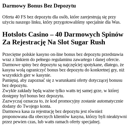
Darmowy Bonus Bez Depozytu
Oferta 40 FS bez depozytu dla osób, które zarejestrują się przy
użyciu naszego linku, który przygotowaliśmy specjalnie dla Was.
Hotslots Casino – 40 Darmowych Spinów
Za Rejestrację Na Slot Sugar Rush
Przeciętne polskie kasyno on-line bonus bez depozytu przedstawia
wraz z linkiem do pełnego regulaminu zawartego t danej ofercie.
Darmowe spiny bez depozytu są najczęściej spotykane, dlatego, że
kasyna wolą ograniczyć bonus bez depozytu do konkretnej gry, niż
wszystkich gier w kasynie.
Pamiętaj, aby zapoznać się z warunkami oferty dotyczącej bonusu
bez depozytu.
Zwykle zakłady będą ważne tylko watts tej samej grze, w której
dostępny był bonus bez depozytu.
Zazwyczaj oznacza to, że kod promocyjny zostanie automatycznie
dodany do Twojego konta.
Darmowa kasa za rejestrację bez depozytu jest również
proponowana dla obecnych klientów kasyna, którzy byli nieaktywni
przez pewien czas, lub watts ramach oferty specjalnej.