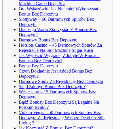
Machine Game Deep Sea
Oto Wskazówki, Jak Najlepiej Wykorzystać
Bonus Bez Depozytu
Slottyway – 60 Darmowych Spinów Bez
Depozytu
Dlaczego Warto Skorzystać Z Bonusu Bez
Depozytu?
Darmowy Bonus Bez Depozytu
Hotslots Casino – 45 Darmowych Spinów Za
Rejestrację Na Slot Machine Sugar Rush
Jak Wypłacić Wygrane, Zdobyte W Ramach
Bonusu Bez Depozytu?
Bonus Bez Depozytu
Czym Dokładnie Jest Added Bonus Bez
Depozytu?
Darmowe Spiny Za Rejestrację Bez Depozytu
Skąd Zdobyć Bonus Bez Depozytu?
Westcasino – 15 Darmowych Spinów Bez
Depozytu
Bądź Bonusy Bez Depozytu Są Legalne Na
Polskim Rynku?
Vulkan Vegas – 50 Darmowych Spinów Bez
Depozytu Za Rejestrację W Grze Dead Or Still
Living 2
Jak Korzystać Z Bonusu Bez Depozytu?