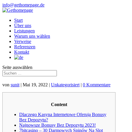
info@gethomepage.de
Start
Über uns
Leistungen
Warum uns wählen
Verweise
Referenzen
Kontakt
Seite auswählen
von
sunit
|
Mai 19, 2022
|
Unkategorisiert
|
0 Kommentare
Content
Dlaczego Kasyna Internetowe Oferują Bonusy
Bez Depozytu?
Najnowsze Bonusy Bez Depozytu 2023!
7bitcasino – 30 Darmowych Spinów Na Slot