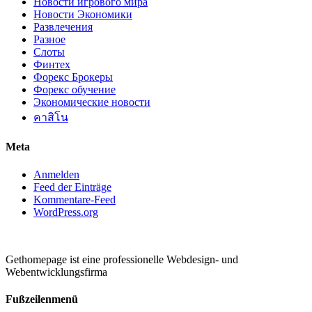
Новости игрового мира
Новости Экономики
Развлечения
Разное
Слоты
Финтех
Форекс Брокеры
Форекс обучение
Экономические новости
คาสิโน
Meta
Anmelden
Feed der Einträge
Kommentare-Feed
WordPress.org
Gethomepage ist eine professionelle Webdesign- und
Webentwicklungsfirma
Fußzeilenmenü