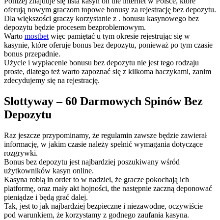
Poniżej znajduje się lista kasyn on the internet w Polsce, które
oferują nowym graczom topowe bonusy za rejestrację bez depozytu.
Dla większości graczy korzystanie z . bonusu kasynowego bez
depozytu będzie procesem bezproblemowym.
Warto
mostbet
więc pamiętać u tym okresie rejestrując się w
kasynie, które oferuje bonus bez depozytu, ponieważ po tym czasie
bonus przepadnie.
Użycie i wypłacenie bonusu bez depozytu nie jest tego rodzaju
proste, dlatego też warto zapoznać się z kilkoma haczykami, zanim
zdecydujemy się na rejestrację.
Slottyway – 60 Darmowych Spinów Bez
Depozytu
Raz jeszcze przypominamy, że regulamin zawsze będzie zawierał
informację, w jakim czasie należy spełnić wymagania dotyczące
rozgrywki.
Bonus bez depozytu jest najbardziej poszukiwany wśród
użytkowników kasyn online.
Kasyna robią in order to w nadziei, że gracze pokochają ich
platformę, oraz mały akt hojności, the następnie zaczną deponować
pieniądze i będą grać dalej.
Tak, jest to jak najbardziej bezpieczne i niezawodne, oczywiście
pod warunkiem, że korzystamy z godnego zaufania kasyna.