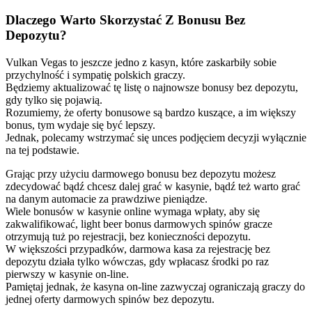
Dlaczego Warto Skorzystać Z Bonusu Bez
Depozytu?
Vulkan Vegas to jeszcze jedno z kasyn, które zaskarbiły sobie
przychylność i sympatię polskich graczy.
Będziemy aktualizować tę listę o najnowsze bonusy bez depozytu,
gdy tylko się pojawią.
Rozumiemy, że oferty bonusowe są bardzo kuszące, a im większy
bonus, tym wydaje się być lepszy.
Jednak, polecamy wstrzymać się unces podjęciem decyzji wyłącznie
na tej podstawie.
Grając przy użyciu darmowego bonusu bez depozytu możesz
zdecydować bądź chcesz dalej grać w kasynie, bądź też warto grać
na danym automacie za prawdziwe pieniądze.
Wiele bonusów w kasynie online wymaga wpłaty, aby się
zakwalifikować, light beer bonus darmowych spinów gracze
otrzymują tuż po rejestracji, bez konieczności depozytu.
W większości przypadków, darmowa kasa za rejestrację bez
depozytu działa tylko wówczas, gdy wpłacasz środki po raz
pierwszy w kasynie on-line.
Pamiętaj jednak, że kasyna on-line zazwyczaj ograniczają graczy do
jednej oferty darmowych spinów bez depozytu.