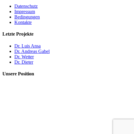
Datenschutz
Impressum
Bedingungen
Kontakte
Letzte Projekte
Dr. Luis Ansa
Dr. Andreas Gabel
Dr. Wetter
Dr. Dieter
Unsere Position