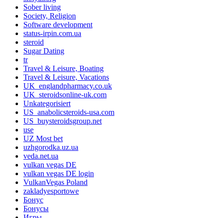
Sober living
Society, Religion
Software development
status-irpin.com.ua
steroid
Sugar Dating
tr
Travel & Leisure, Boating
Travel & Leisure, Vacations
UK_englandpharmacy.co.uk
UK_steroidsonline-uk.com
Unkategorisiert
US_anabolicsteroids-usa.com
US_buysteroidsgroup.net
use
UZ Most bet
uzhgorodka.uz.ua
veda.net.ua
vulkan vegas DE
vulkan vegas DE login
VulkanVegas Poland
zakladyesportowe
Бонус
Бонусы
Игры