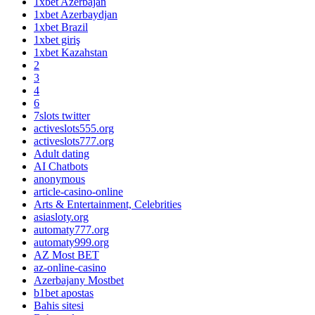
1xbet Azerbajan
1xbet Azerbaydjan
1xbet Brazil
1xbet giriş
1xbet Kazahstan
2
3
4
6
7slots twitter
activeslots555.org
activeslots777.org
Adult dating
AI Chatbots
anonymous
article-casino-online
Arts & Entertainment, Celebrities
asiasloty.org
automaty777.org
automaty999.org
AZ Most BET
az-online-casino
Azerbajany Mostbet
b1bet apostas
Bahis sitesi