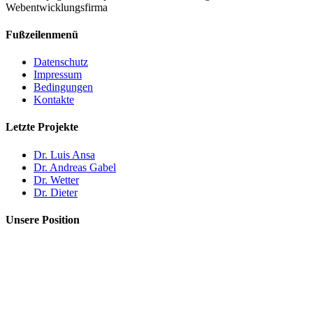
Webentwicklungsfirma
Fußzeilenmenü
Datenschutz
Impressum
Bedingungen
Kontakte
Letzte Projekte
Dr. Luis Ansa
Dr. Andreas Gabel
Dr. Wetter
Dr. Dieter
Unsere Position