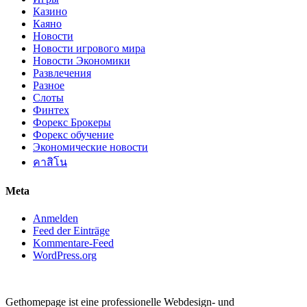
Казино
Каяно
Новости
Новости игрового мира
Новости Экономики
Развлечения
Разное
Слоты
Финтех
Форекс Брокеры
Форекс обучение
Экономические новости
คาสิโน
Meta
Anmelden
Feed der Einträge
Kommentare-Feed
WordPress.org
Gethomepage ist eine professionelle Webdesign- und