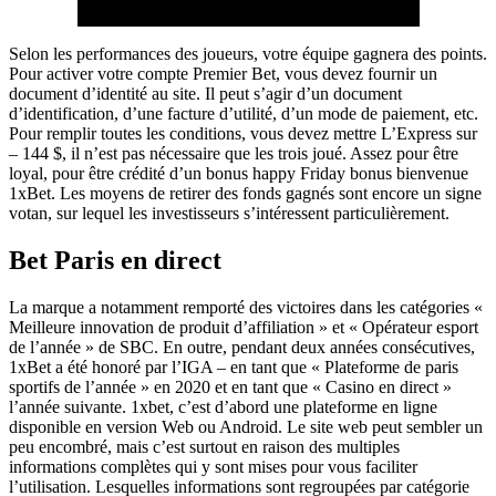
Selon les performances des joueurs, votre équipe gagnera des points.
Pour activer votre compte Premier Bet, vous devez fournir un
document d’identité au site. Il peut s’agir d’un document
d’identification, d’une facture d’utilité, d’un mode de paiement, etc.
Pour remplir toutes les conditions, vous devez mettre L’Express sur
– 144 $, il n’est pas nécessaire que les trois joué. Assez pour être
loyal, pour être crédité d’un bonus happy Friday bonus bienvenue
1xBet. Les moyens de retirer des fonds gagnés sont encore un signe
votan, sur lequel les investisseurs s’intéressent particulièrement.
Bet Paris en direct
La marque a notamment remporté des victoires dans les catégories «
Meilleure innovation de produit d’affiliation » et « Opérateur esport
de l’année » de SBC. En outre, pendant deux années consécutives,
1xBet a été honoré par l’IGA – en tant que « Plateforme de paris
sportifs de l’année » en 2020 et en tant que « Casino en direct »
l’année suivante. 1xbet, c’est d’abord une plateforme en ligne
disponible en version Web ou Android. Le site web peut sembler un
peu encombré, mais c’est surtout en raison des multiples
informations complètes qui y sont mises pour vous faciliter
l’utilisation. Lesquelles informations sont regroupées par catégorie