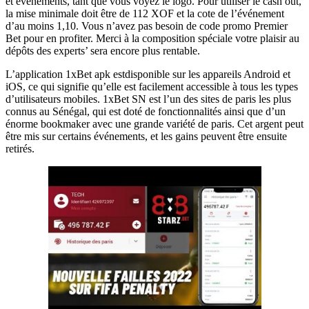
et événements, tant que vous voyez le logo. Pour utiliser le cash out,
la mise minimale doit être de 112 XOF et la cote de l’événement
d’au moins 1,10. Vous n’avez pas besoin de code promo Premier
Bet pour en profiter. Merci à la composition spéciale votre plaisir au
dépôts des experts’ sera encore plus rentable.
L’application 1xBet apk estdisponible sur les appareils Android et
iOS, ce qui signifie qu’elle est facilement accessible à tous les types
d’utilisateurs mobiles. 1xBet SN est l’un des sites de paris les plus
connus au Sénégal, qui est doté de fonctionnalités ainsi que d’un
énorme bookmaker avec une grande variété de paris. Cet argent peut
être mis sur certains événements, et les gains peuvent être ensuite
retirés.