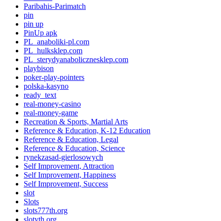
Paribahis-Parimatch
pin
pin up
PinUp apk
PL_anaboliki-pl.com
PL_hulksklep.com
PL_sterydyanabolicznesklep.com
playbison
poker-play-pointers
polska-kasyno
ready_text
real-money-casino
real-money-game
Recreation & Sports, Martial Arts
Reference & Education, K-12 Education
Reference & Education, Legal
Reference & Education, Science
rynekzasad-gierlosowych
Self Improvement, Attraction
Self Improvement, Happiness
Self Improvement, Success
slot
Slots
slots777th.org
slotyth.org