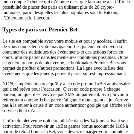
mon compte 1xbet ce qui m’étonne c’est que la somme a… Offre la
possibilité de placer des paris en utilisant plus de 20 crypto-
monnaies, parmi lesquelles les plus populaires sont le Bitcoin,
l’Ethereum et le Litecoin.
Types de paris sur Premier Bet
Le site est compatible avec votre mobile et pour y accéder, il suffit
de vous connecter à votre navigateur. Les joueurs vont devoir se
contenter des statistiques des événements et des actions fortes en
cours, afin de parier dans les meilleures conditions possibles. Outre
ce généreux bonus de bienvenue, le bookmaker Premier Bet vous
permet de profiter d’autres promotions. La ligne avec la liste des
événements que les joueurs peuvent parier sur est impressionnant.
NON, simplement parce qu’il y a le code promo 1xBet anniversaire
qui a été prévu pour l’occasion. C’est un code propre à chaque
parieur, unique, il est envoyé par SMS ou par email. Svp j’ai voulu
retirer mon compte 1xbet parce j’ai gagné mon argent et je n’arrive
pas à la retirer à cause d’un code authenticor goolgle qui affiche et le
service client m’a…
L’offre de bienvenue doit être utilisée dans les 14 jours suivant son
activation. Pour recevoir un 1xBet games bonus account de 110$ à
partir de retrait bonus 1xBet, vous devez recharger votre compte le