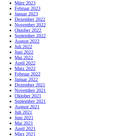
März 2023
Februar 2023
Januar 2023
Dezember 2022
November 2022
Oktober 2022
September 2022
August 2022
Juli 2022
Juni 2022
Mai 2022
April 2022
März 2022
Februar 2022
Januar 2022
Dezember 2021
November 2021
Oktober 2021
September 2021
August 2021
Juli 2021
Juni 2021
Mai 2021
April 2021
März 2021