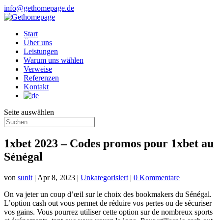
info@gethomepage.de
Start
Über uns
Leistungen
Warum uns wählen
Verweise
Referenzen
Kontakt
Seite auswählen
1xbet 2023 – Codes promos pour 1xbet au
Sénégal
von
sunit
|
Apr 8, 2023
|
Unkategorisiert
|
0 Kommentare
On va jeter un coup d’œil sur le choix des bookmakers du Sénégal.
L’option cash out vous permet de réduire vos pertes ou de sécuriser
vos gains. Vous pourrez utiliser cette option sur de nombreux sports