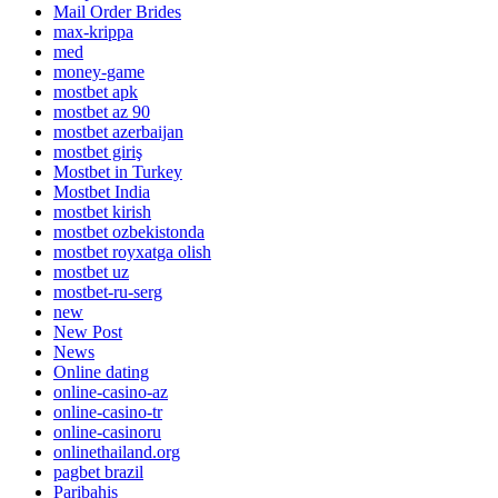
Mail Order Brides
max-krippa
med
money-game
mostbet apk
mostbet az 90
mostbet azerbaijan
mostbet giriş
Mostbet in Turkey
Mostbet India
mostbet kirish
mostbet ozbekistonda
mostbet royxatga olish
mostbet uz
mostbet-ru-serg
new
New Post
News
Online dating
online-casino-az
online-casino-tr
online-casinoru
onlinethailand.org
pagbet brazil
Paribahis