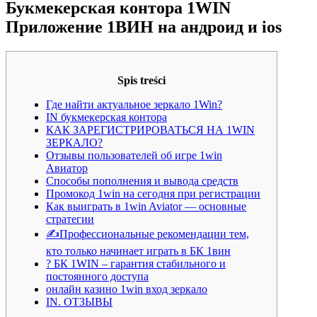
Букмекерская контора 1WIN
Приложение 1ВИН на андроид и ios
Spis treści
Где найти актуальное зеркало 1Win?
IN букмекерская контора
КАК ЗАРЕГИСТРИРОВАТЬСЯ НА 1WIN
ЗЕРКАЛО?
Отзывы пользователей об игре 1win
Авиатор
Способы пополнения и вывода средств
Промокод 1win на сегодня при регистрации
Как выиграть в 1win Aviator — основные
стратегии
✍️Профессиональные рекомендации тем,
кто только начинает играть в БК 1вин
? БК 1WIN – гарантия стабильного и
постоянного доступа
онлайн казино 1win вход зеркало
IN. ОТЗЫВЫ