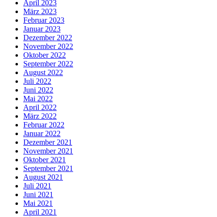
April 2023
März 2023
Februar 2023
Januar 2023
Dezember 2022
November 2022
Oktober 2022
September 2022
August 2022
Juli 2022
Juni 2022
Mai 2022
April 2022
März 2022
Februar 2022
Januar 2022
Dezember 2021
November 2021
Oktober 2021
September 2021
August 2021
Juli 2021
Juni 2021
Mai 2021
April 2021