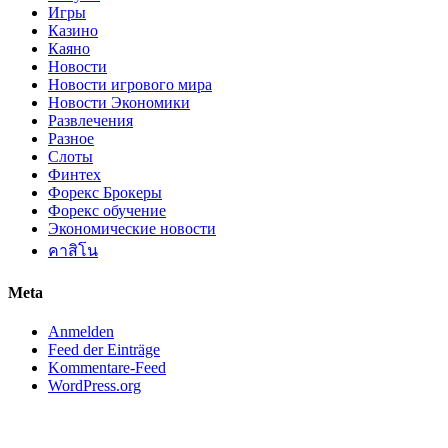
Игры
Казино
Каяно
Новости
Новости игрового мира
Новости Экономики
Развлечения
Разное
Слоты
Финтех
Форекс Брокеры
Форекс обучение
Экономические новости
คาสิโน
Meta
Anmelden
Feed der Einträge
Kommentare-Feed
WordPress.org