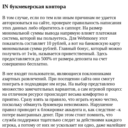
IN букмекерская контора
В том случае, если по тем или иным причинам не удается
авторизоваться на сайте, проверьте правильность написания
этих данных либо обратитесь в саппорт. На размер
минимальной суммы вывода напрямую влияет платежная
система, которой вы пользуетесь. Для Webmoney этот
показатель составляет 10 рублей, а вот на банковскую карту
минимальная сумма рублей. Главный бонус, который можно
получить от 1win, называется приветственный. Здесь
предоставляется до 500% от размера депозита на счет
совершенно бесплатно.
В нее входят пользователи, являющиеся поклонниками
азартных развлечений. При посещении сайта они смогут
поиграть в подходящие им игры. На выбор представлено
множество замечательных вариантов, а сам игровой процесс
на отличном ресурсе происходит весьма комфортно и
приятно. Сразу взять за правило, что играть нужно честно,
поскольку обмануть букмекера невозможно. Нарушение
правил приводит к блокировке аккаунта и, как следствие –к
потере выигранных денег. При этом стоит помнить, что
служба поддержки тщательно следит за действиями каждого
игрока, а потому от них не ускользает ни одно, даже малейшее