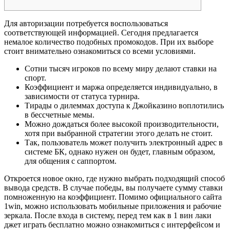
Для авторизации потребуется воспользоваться
соответствующей информацией. Сегодня предлагается
немалое количество подобных промокодов. При их выборе
стоит внимательно ознакомиться со всеми условиями.
Сотни тысяч игроков по всему миру делают ставки на
спорт.
Коэффициент и маржа определяется индивидуально, в
зависимости от статуса турнира.
Тирады о дилеммах доступа к Джойказино воплотились
в бессчетные мемы.
Можно дождаться более высокой производительности,
хотя при выбранной стратегии этого делать не стоит.
Так, пользователь может получить электронный адрес в
системе БК, однако нужен он будет, главным образом,
для общения с саппортом.
Откроется новое окно, где нужно выбрать подходящий способ
вывода средств. В случае победы, вы получаете сумму ставки
помноженную на коэффициент. Помимо официального сайта
1win, можно использовать мобильные приложения и рабочие
зеркала. После входа в систему, перед тем как в 1 вин лаки
джет играть бесплатно можно ознакомиться с интерфейсом и