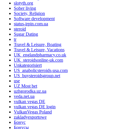
slotyth.org
Sober living
Society, Religion
Software development
status-irpin.com.ua
steroid
Sugar Dating
tr
Travel & Leisure, Boating
Travel & Leisure, Vacations
UK_englandpharmacy.co.uk
UK_steroidsonline-uk.com
Unkategorisiert
US_anabolicsteroids-usa.com
US_buysteroidsgroup.net
use
UZ Most bet
uzhgorodka.uz.ua
veda.net.ua
vulkan vegas DE
vulkan vegas DE login
VulkanVegas Poland
zakladyesportowe
Бонус
Бонусы