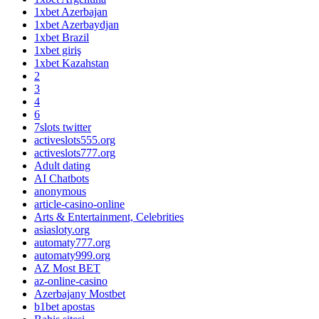
1xbet Azerbajan
1xbet Azerbaydjan
1xbet Brazil
1xbet giriş
1xbet Kazahstan
2
3
4
6
7slots twitter
activeslots555.org
activeslots777.org
Adult dating
AI Chatbots
anonymous
article-casino-online
Arts & Entertainment, Celebrities
asiasloty.org
automaty777.org
automaty999.org
AZ Most BET
az-online-casino
Azerbajany Mostbet
b1bet apostas