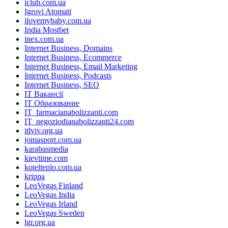
iclub.com.ua
Igrovi Atomati
ilovemybaby.com.ua
India Mostbet
inex.com.ua
Internet Business, Domains
Internet Business, Ecommerce
Internet Business, Email Marketing
Internet Business, Podcasts
Internet Business, SEO
IT Вакансії
IT Образование
IT_farmacianabolizzanti.com
IT_negoziodianabolizzanti24.com
itlviv.org.ua
jomasport.com.ua
karabasmedia
kievtime.com
kotelteplo.com.ua
krippa
LeoVegas Finland
LeoVegas India
LeoVegas Irland
LeoVegas Sweden
lgr.org.ua