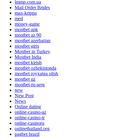
lmmp.com.ua
Mail Order Brides
max-krippa
med
money-game
mostbet apk
mostbet az 90
mostbet azerbaijan
mostbet giriş
Mostbet in Turkey
Mostbet India
mostbet kirish
mostbet ozbekistonda
mostbet royxatga olish
mostbet uz
mostbet-ru-serg
new
New Post
News
Online dating
online-casino-az
online-casino-tr
online-casinoru
onlinethailand.org
pagbet brazil